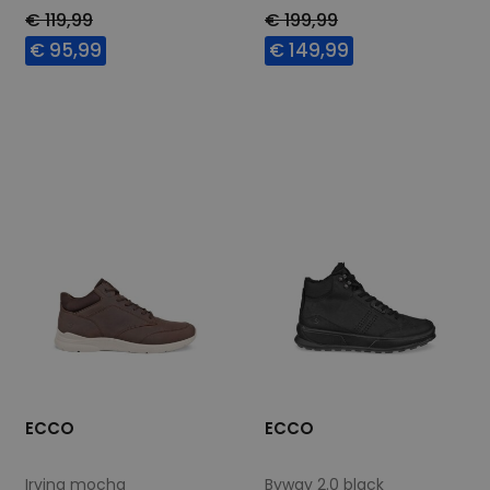
€ 119,99
€ 199,99
€ 95,99
€ 149,99
Beschikbare maten
Beschikbare maten
40
41
45
41
46
ECCO
ECCO
Irving mocha
Byway 2.0 black