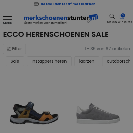
Betaal achteraf met Klarna!
0
zoeken
Winkeltas
Menu
zoeken
ECCO HERENSCHOENEN SALE
Filter
1 - 36 van 67 artikelen
Sale
Instappers heren
laarzen
outdoorsch