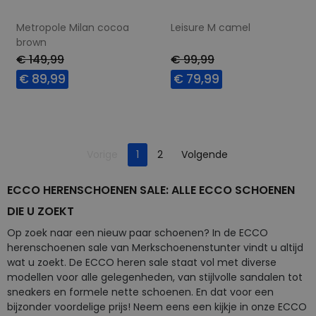
Metropole Milan cocoa
Leisure M camel
brown
€ 149,99
€ 99,99
€ 89,99
€ 79,99
Beschikbare maten
Beschikbare maten
41
43
46
Je bent op pagina
Pagina
Vorige
1
2
Volgende
Pagina
ECCO HERENSCHOENEN SALE: ALLE ECCO SCHOENEN
DIE U ZOEKT
Op zoek naar een nieuw paar schoenen? In de ECCO
herenschoenen sale van Merkschoenenstunter vindt u altijd
wat u zoekt. De ECCO heren sale staat vol met diverse
modellen voor alle gelegenheden, van stijlvolle sandalen tot
sneakers en formele nette schoenen. En dat voor een
bijzonder voordelige prijs! Neem eens een kijkje in onze ECCO