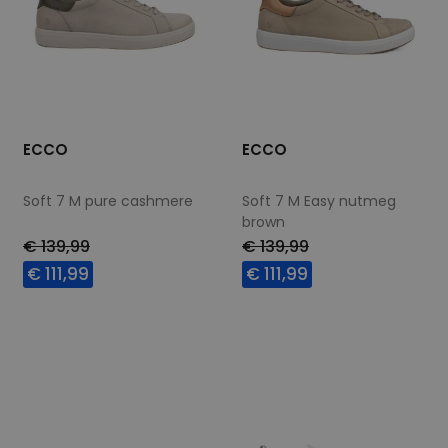
ECCO
ECCO
Soft 7 M pure cashmere
Soft 7 M Easy nutmeg
brown
€ 139,99
€ 139,99
€ 111,99
€ 111,99
Beschikbare maten
Beschikbare maten
40
43
45
46
41
45
46