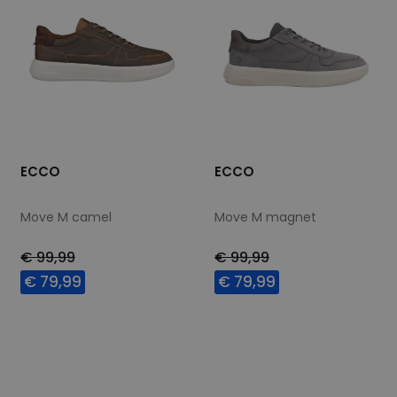
ECCO
ECCO
Move M camel
Move M magnet
€ 99,99
€ 99,99
€ 79,99
€ 79,99
Beschikbare maten
Beschikbare maten
40
41
44
42
45