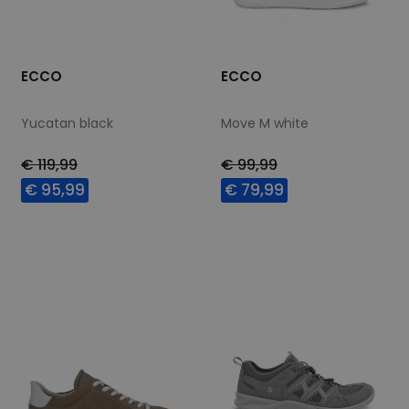
ECCO
ECCO
Yucatan black
Move M white
€ 119,99
€ 99,99
€ 95,99
€ 79,99
Beschikbare maten
Beschikbare maten
40
48
49
40
41
43
45