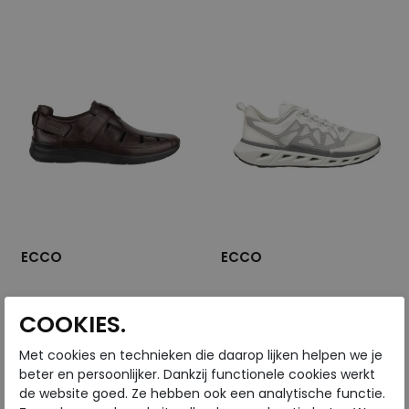
40
41
42
43
41
44
44
45
46
ECCO
ECCO
Irving potting soil
Biom 720 M white
COOKIES.
€ 119,99
€ 159,99
Met cookies en technieken die daarop lijken helpen we je
€ 95,99
€ 127,99
beter en persoonlijker. Dankzij functionele cookies werkt
de website goed. Ze hebben ook een analytische functie.
Beschikbare maten
Beschikbare maten