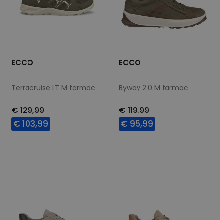
ECCO
ECCO
Terracruise LT M tarmac
Byway 2.0 M tarmac
€ 129,99
€ 119,99
€ 103,99
€ 95,99
Beschikbare maten
Beschikbare maten
40
41
42
46
40
46