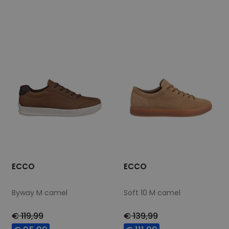
Beschikbare maten
Beschikbare maten
41
43
46
40
41
43
44
47
48
ECCO
ECCO
Byway M camel
Soft 10 M camel
€ 119,99
€ 139,99