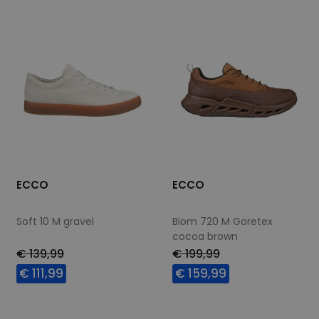
ECCO
ECCO
Soft 10 M gravel
Biom 720 M Goretex
cocoa brown
wijdte Wijdtemaat H
€ 139,99
€ 199,99
€ 111,99
€ 159,99
Beschikbare maten
Beschikbare maten