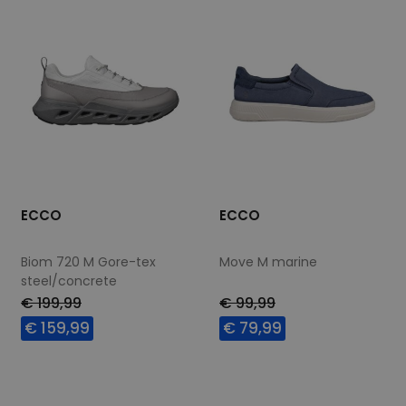
ECCO
ECCO
Biom 720 M Gore-tex
Move M marine
steel/concrete
wijdte Wijdtemaat H
€ 199,99
€ 99,99
€ 159,99
€ 79,99
Beschikbare maten
Beschikbare maten
41
44
44
46