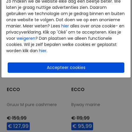
Zo maken we de website elke dag een beetje beter. We
laten je graag nuttige advertenties zien. Daarom
45
46
41
42
44
45
gebruiken we technologie om je gedrag binnen en buiten
46
onze website te volgen. Dat doen we op een anonieme
manier. Meer weten? Lees
hier
alles over onze cookie- en
privacyverklaring. Klik op 'Oké' om te accepteren. Kies je
voor
weigeren
? Dan plaatsen we alleen functionele
cookies. Wil je zelf bepalen welke cookies er geplaatst
worden klik dan
hier
.
ECCO
ECCO
Gruuv M pure cashmere
Byway marine
€ 159,99
€ 119,99
€ 127,99
€ 95,99