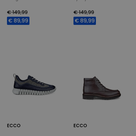
€ 149,99
€ 149,99
€ 89,99
€ 89,99
Beschikbare maten
Beschikbare maten
41
46
40
41
42
43
44
45
46
ECCO
ECCO