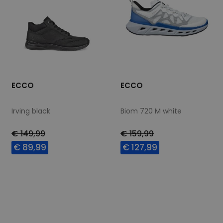
ECCO
ECCO
Irving black
Biom 720 M white
€ 149,99
€ 159,99
€ 89,99
€ 127,99
Beschikbare maten
Beschikbare maten
46
42
43
44
45
46
47