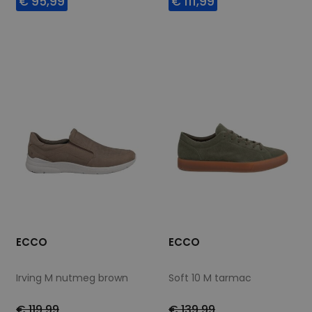
€ 95,99
€ 111,99
Beschikbare maten
Beschikbare maten
40
45
47
40
41
43
44
45
46
47
ECCO
ECCO
Irving M nutmeg brown
Soft 10 M tarmac
€ 119,99
€ 139,99