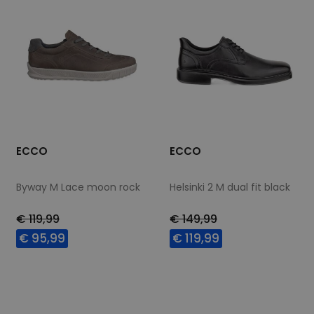
ECCO
ECCO
Byway M Lace moon rock
Helsinki 2 M dual fit black
€ 119,99
€ 149,99
€ 95,99
€ 119,99
Beschikbare maten
Beschikbare maten
40
41
42
44
41
42
44
45
45
46