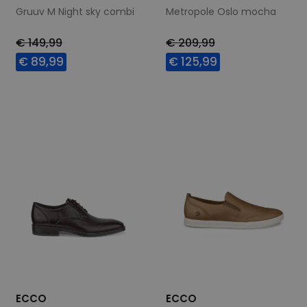
Gruuv M Night sky combi
Metropole Oslo mocha
€ 149,99
€ 209,99
€ 89,99
€ 125,99
Beschikbare maten
Beschikbare maten
44
46
41
44
ECCO
ECCO