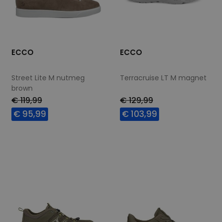
ECCO
ECCO
Street Lite M nutmeg
Terracruise LT M magnet
brown
€ 119,99
€ 129,99
€ 95,99
€ 103,99
Beschikbare maten
Beschikbare maten
40
41
42
43
40
41
43
44
45
46
47
45
46
47