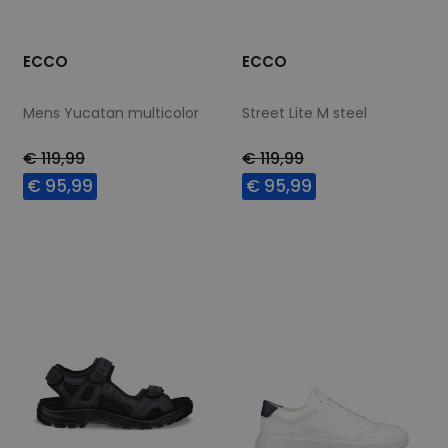
ECCO
ECCO
Mens Yucatan multicolor
Street Lite M steel
€ 119,99
€ 119,99
€ 95,99
€ 95,99
Beschikbare maten
Beschikbare maten
41
40
41
43
44
45
47