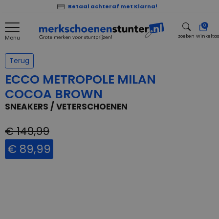
Betaal achteraf met Klarna!
0
zoeken
Winkelta
Menu
zoeken
Terug
ECCO METROPOLE MILAN
COCOA BROWN
SNEAKERS / VETERSCHOENEN
€ 149,99
€ 89,99