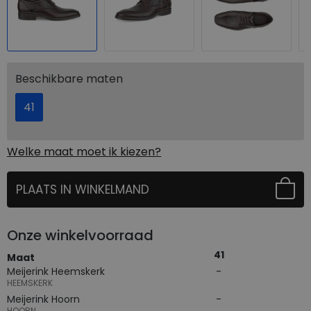
Beschikbare maten
41
Welke maat moet ik kiezen?
PLAATS IN WINKELMAND
SELECTEER EERST UW MAAT
Onze winkelvoorraad
41
Maat
Meijerink Heemskerk
HEEMSKERK
Meijerink Hoorn
HOORN