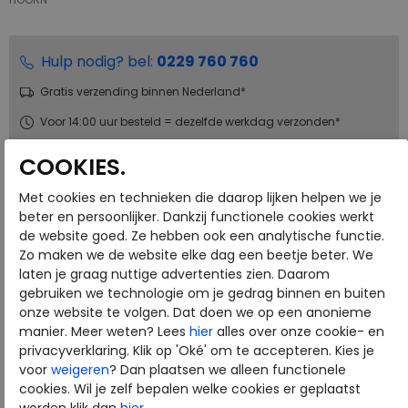
Hulp nodig? bel:
0229 760 760
Gratis verzending binnen Nederland*
Voor 14:00 uur besteld = dezelfde werkdag verzonden*
Altijd retourneren, binnen 1 werkdag terugbetaald
COOKIES.
Met cookies en technieken die daarop lijken helpen we je
Merk
ECCO
beter en persoonlijker. Dankzij functionele cookies werkt
Fabrikantcode
52331401482
de website goed. Ze hebben ook een analytische functie.
Bestelcode
132.28.000012
Zo maken we de website elke dag een beetje beter. We
laten je graag nuttige advertenties zien. Daarom
Kleur
Cocoa brown
gebruiken we technologie om je gedrag binnen en buiten
onze website te volgen. Dat doen we op een anonieme
Materiaal
Leer
manier. Meer weten? Lees
hier
alles over onze cookie- en
privacyverklaring. Klik op 'Oké' om te accepteren. Kies je
Uitneembaar voetbed
ja
voor
weigeren
? Dan plaatsen we alleen functionele
cookies. Wil je zelf bepalen welke cookies er geplaatst