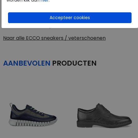
worden klik dan
hier
.
ECCO
Toon alles van
ECCO
Naar alle
sneakers / veterschoenen
Naar alle
ECCO sneakers / veterschoenen
AANBEVOLEN
PRODUCTEN