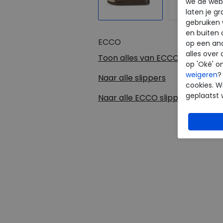
we de webs
laten je g
gebruiken
en buiten 
ECCO
op een an
alles over 
Toon alles van
ECCO
op 'Oké' o
weigeren
?
Naar alle
slippers
cookies. Wi
geplaatst 
Naar alle
ECCO slippers