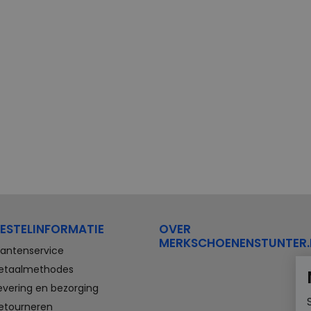
ESTELINFORMATIE
OVER
MERKSCHOENENSTUNTER.
lantenservice
etaalmethodes
evering en bezorging
etourneren