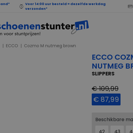
land*
Voor 14:00 uur besteld = dezelfde werkdag
verzonden*
ECCO
Cozmo M nutmeg brown
ECCO COZ
NUTMEG 
SLIPPERS
€ 109,99
€ 87,99
Beschikbare m
42
43
4