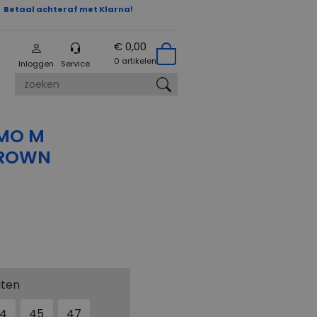
Betaal achteraf met Klarna!
€ 0,00
0 artikelen
Inloggen
Service
zoeken
MO M
BROWN
aten
4
45
47