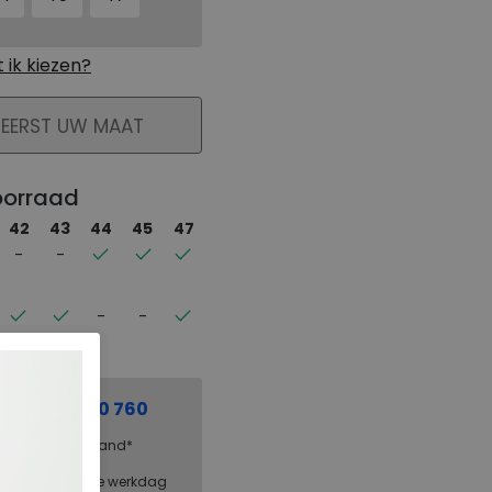
ik kiezen?
KELMAND
 EERST UW MAAT
oorraad
42
43
44
45
47
el:
0229 760 760
g binnen Nederland*
steld = dezelfde werkdag