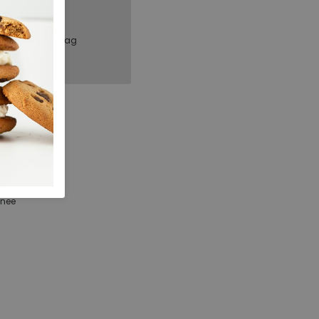
, binnen 1 werkdag
ECCO
50098402114
105.25.000001
Nutmeg brown
nee