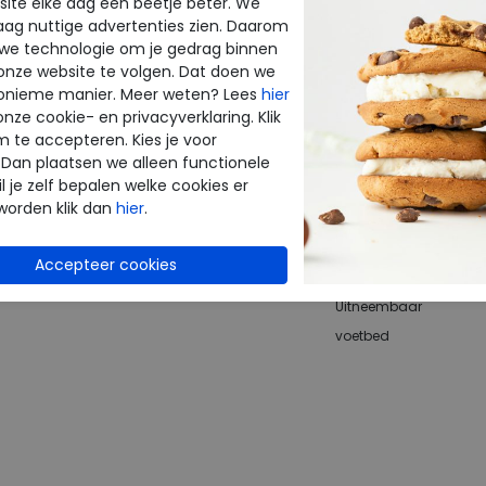
ite elke dag een beetje beter. We
raag nuttige advertenties zien. Daarom
verzonden*
 we technologie om je gedrag binnen
Altijd retourneren
onze website te volgen. Dat doen we
onieme manier. Meer weten? Lees
hier
terugbetaald
onze cookie- en privacyverklaring. Klik
m te accepteren. Kies je voor
Merk
 Dan plaatsen we alleen functionele
l je zelf bepalen welke cookies er
Fabrikantcode
worden klik dan
hier
.
Bestelcode
Kleur
Uitneembaar
voetbed