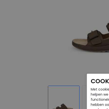
COOKI
Met cookie
helpen we j
functionel
hebben oo