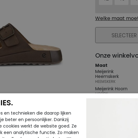
Welke maat moet 
PLAATS IN WIN
SELECTEER
Onze winkelv
Maat
Meijerink
Heemskerk
HEEMSKERK
Meijerink Hoorn
HOORN
ES.
s en technieken die daarop lijken
Hulp nodig? b
e beter en persoonlijker. Dankzij
Gratis verzendin
e cookies werkt de website goed. Ze
k een analytische functie. Zo maken
Voor 14:00 uur be