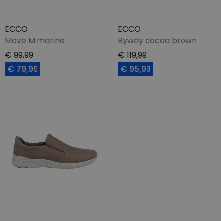
ECCO
ECCO
Move M marine
Byway cocoa brown
€ 99,99
€ 119,99
€ 79,99
€ 95,99