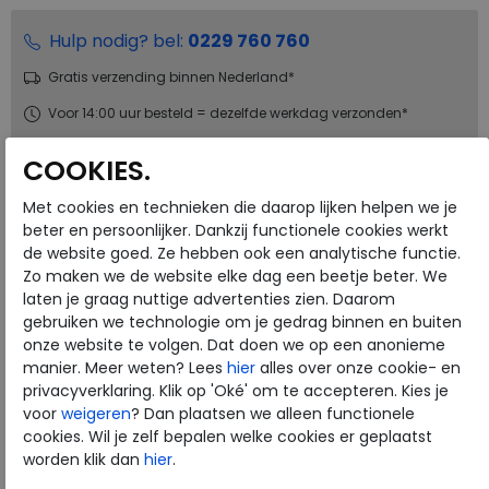
Hulp nodig? bel:
0229 760 760
Gratis verzending binnen Nederland*
Voor 14:00 uur besteld = dezelfde werkdag verzonden*
Altijd retourneren, binnen 1 werkdag terugbetaald
COOKIES.
Met cookies en technieken die daarop lijken helpen we je
Merk
ECCO
beter en persoonlijker. Dankzij functionele cookies werkt
Fabrikantcode
53881402034
de website goed. Ze hebben ook een analytische functie.
Bestelcode
146.25.000004
Zo maken we de website elke dag een beetje beter. We
laten je graag nuttige advertenties zien. Daarom
Kleur
Camel
gebruiken we technologie om je gedrag binnen en buiten
onze website te volgen. Dat doen we op een anonieme
Materiaal
Leer
manier. Meer weten? Lees
hier
alles over onze cookie- en
Uitneembaar voetbed
nee
privacyverklaring. Klik op 'Oké' om te accepteren. Kies je
voor
weigeren
? Dan plaatsen we alleen functionele
cookies. Wil je zelf bepalen welke cookies er geplaatst
worden klik dan
hier
.
ECCO