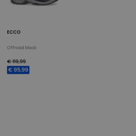
ECCO
Offroad black
€ 119,99
€ 95,99
Beschikbare maten
40
41
42
43
46