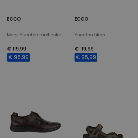
ECCO
ECCO
Mens Yucatan multicolor
Yucatan black
€ 119,99
€ 119,99
€ 95,99
€ 95,99
Beschikbare maten
Beschikbare maten
41
40
48
49