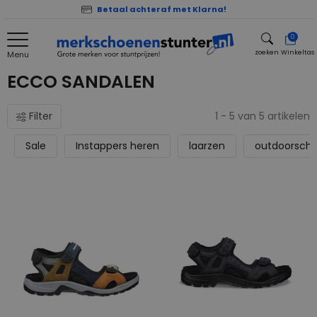
Betaal achteraf met Klarna!
0
zoeken
Winkeltas
Menu
zoeken
ECCO SANDALEN
Filter
1 - 5 van 5 artikelen
Sale
Instappers heren
laarzen
outdoorsch