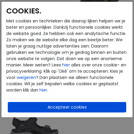
COOKIES.
Met cookies en technieken die daarop lijken helpen we je
ECCO
ECCO
beter en persoonlijker. Dankzij functionele cookies werkt
de website goed. Ze hebben ook een analytische functie.
Zo maken we de website elke dag een beetje beter. We
Irving potting soil
Offroad tarmac
laten je graag nuttige advertenties zien. Daarom
gebruiken we technologie om je gedrag binnen en buiten
€ 119,99
€ 119,99
onze website te volgen. Dat doen we op een anonieme
€ 95,99
€ 95,99
manier. Meer weten? Lees
hier
alles over onze cookie- en
privacyverklaring. Klik op 'Oké' om te accepteren. Kies je
Beschikbare maten
Beschikbare maten
voor
weigeren
? Dan plaatsen we alleen functionele
45
46
46
cookies. Wil je zelf bepalen welke cookies er geplaatst
worden klik dan
hier
.