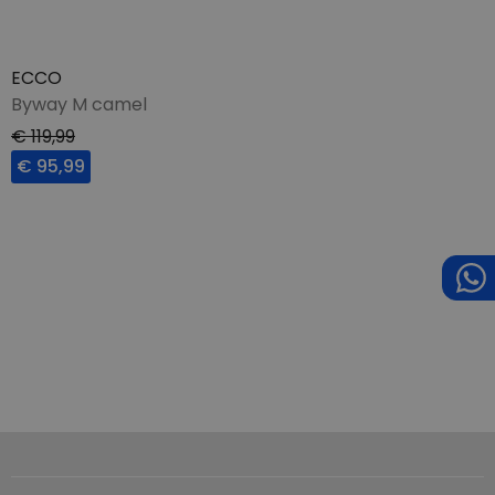
ECCO
Byway M camel
€ 119,99
€ 95,99