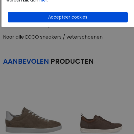
worden klik dan
hier
.
ECCO
Toon alles van
ECCO
Naar alle
sneakers / veterschoenen
Naar alle
ECCO sneakers / veterschoenen
AANBEVOLEN
PRODUCTEN