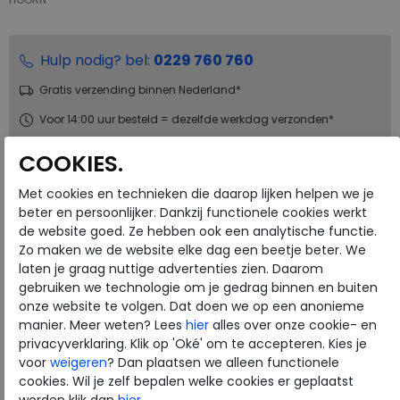
Hulp nodig? bel:
0229 760 760
Gratis verzending binnen Nederland*
Voor 14:00 uur besteld = dezelfde werkdag verzonden*
Altijd retourneren, binnen 1 werkdag terugbetaald
COOKIES.
Met cookies en technieken die daarop lijken helpen we je
Merk
ECCO
beter en persoonlijker. Dankzij functionele cookies werkt
Fabrikantcode
52284455894
de website goed. Ze hebben ook een analytische functie.
Bestelcode
136.38.000019
Zo maken we de website elke dag een beetje beter. We
laten je graag nuttige advertenties zien. Daarom
Kleur
Tarmac
gebruiken we technologie om je gedrag binnen en buiten
onze website te volgen. Dat doen we op een anonieme
Materiaal
Leer en textiel
manier. Meer weten? Lees
hier
alles over onze cookie- en
privacyverklaring. Klik op 'Oké' om te accepteren. Kies je
Uitneembaar voetbed
ja
voor
weigeren
? Dan plaatsen we alleen functionele
cookies. Wil je zelf bepalen welke cookies er geplaatst