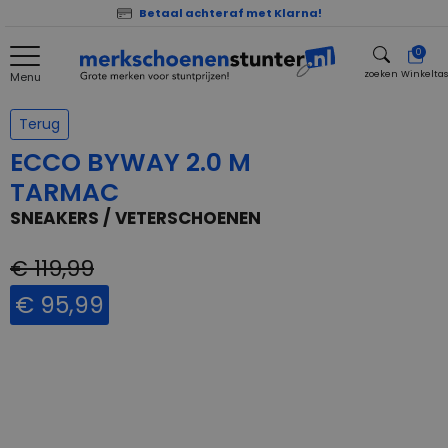
Betaal achteraf met Klarna!
0
zoeken
Winkelta
Menu
zoeken
Terug
ECCO BYWAY 2.0 M
TARMAC
SNEAKERS / VETERSCHOENEN
€ 119,99
€ 95,99