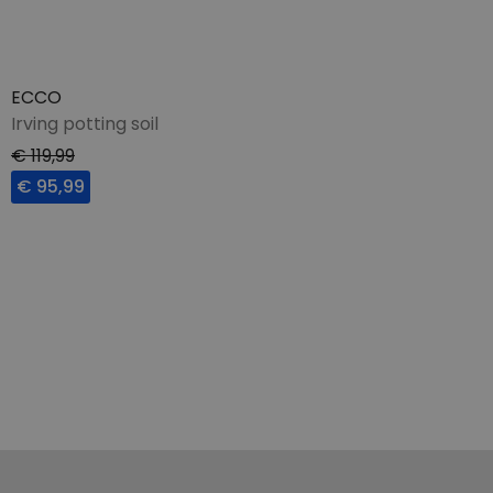
ECCO
Irving potting soil
€ 119,99
€ 95,99