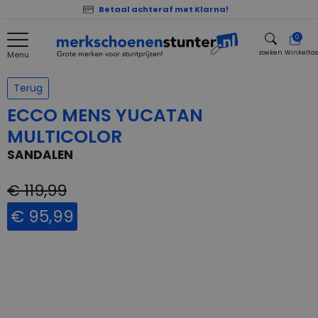
Betaal achteraf met Klarna!
0
zoeken
Winkelta
Menu
zoeken
Terug
ECCO MENS YUCATAN
MULTICOLOR
SANDALEN
€ 119,99
€ 95,99