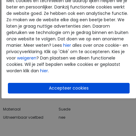
Met cookies en technieken die daarop lijken helpen we je
beter en persoonlijker. Dankzij functionele cookies werkt
de website goed. Ze hebben ook een analytische functie.
Zo maken we de website elke dag een beetje beter. We
Hulp nodig? bel:
0229 760 760
laten je graag nuttige advertenties zien. Daarom
Gratis verzending binnen Nederland*
gebruiken we technologie om je gedrag binnen en buiten
onze website te volgen. Dat doen we op een anonieme
Voor 14:00 uur besteld = dezelfde werkdag verzonden*
manier. Meer weten? Lees
hier
alles over onze cookie- en
Altijd retourneren, binnen 1 werkdag terugbetaald
privacyverklaring. Klik op 'Oké' om te accepteren. Kies je
voor
weigeren
? Dan plaatsen we alleen functionele
cookies. Wil je zelf bepalen welke cookies er geplaatst
Merk
ECCO
worden klik dan
hier
.
Fabrikantcode
06956455749
Bestelcode
111.69.000001
Kleur
Multicolor
Materiaal
Suede
Uitneembaar voetbed
nee