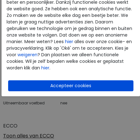
beter en persoonlijker. Dankzij functionele cookies werkt
de website goed. Ze hebben ook een analytische functie.
Hulp nodig? bel:
0229 760 760
Zo maken we de website elke dag een beetje beter. We
laten je graag nuttige advertenties zien. Daarom
Gratis verzending binnen Nederland*
gebruiken we technologie om je gedrag binnen en buiten
Voor 14:00 uur besteld = dezelfde werkdag verzonden*
onze website te volgen. Dat doen we op een anonieme
manier. Meer weten? Lees
hier
alles over onze cookie- en
Altijd retourneren, binnen 1 werkdag terugbetaald
privacyverklaring. Klik op 'Oké' om te accepteren. Kies je
voor
weigeren
? Dan plaatsen we alleen functionele
cookies. Wil je zelf bepalen welke cookies er geplaatst
Merk
ECCO
worden klik dan
hier
.
Fabrikantcode
88028450582
Bestelcode
137.01.000019
Kleur
Black
Uitneembaar voetbed
nee
ECCO
Toon alles van
ECCO