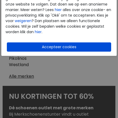
Westland
onze website te volgen. Dat doen we op een anonieme
Wolky
manier. Meer weten? Lees
hier
alles over onze cookie- en
Herenschoenen
privacyverklaring. Klik op 'Oké' om te accepteren. Kies je
Australian
voor
weigeren
? Dan plaatsen we alleen functionele
cookies. Wil je zelf bepalen welke cookies er geplaatst
Birkenstock
worden klik dan
hier
.
Clarks
ECCO
Finn Comfort
Mephisto
Pikolinos
Westland
Alle merken
NU KORTINGEN TOT 60%
Dé schoenen outlet met grote merken
Bij Merkschoenenstunter vindt u outlet