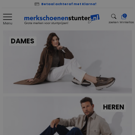
Betaal achteraf met Klarna!
0
zoeken
Winkeltas
Menu
zoeken
DAMES
HEREN