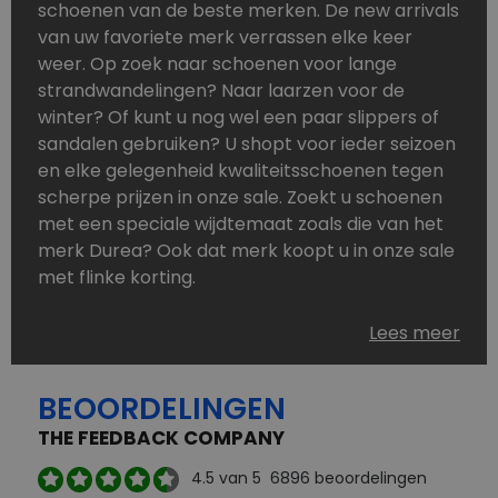
schoenen van de beste merken. De new arrivals
van uw favoriete merk verrassen elke keer
weer. Op zoek naar schoenen voor lange
strandwandelingen? Naar laarzen voor de
winter? Of kunt u nog wel een paar slippers of
sandalen gebruiken? U shopt voor ieder seizoen
en elke gelegenheid kwaliteitsschoenen tegen
scherpe prijzen in onze sale. Zoekt u schoenen
met een speciale wijdtemaat zoals die van het
merk Durea? Ook dat merk koopt u in onze sale
met flinke korting.
Schoenen heeft u nooit genoeg. Goedkope
Lees meer
schoenen, maar dus wel van topmerken,
bestelt u in onze online schoenen outlet. Ons
BEOORDELINGEN
aanbod is zo compleet dat u altijd wel een
passend paar vindt.
THE FEEDBACK COMPANY
Welke schoenmerken vindt u in onze online
4.5
van 5
6896
beoordelingen