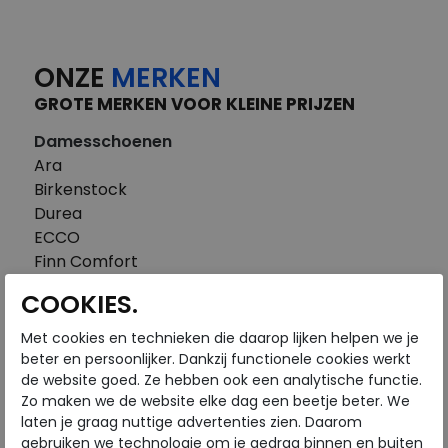
ONZE
MERKEN
GROTE MERKEN VOOR KLEINE PRIJZEN
Damesschoenen
Ara
Birkenstock
Durea
ECCO
Finn Comfort
FitFlop
COOKIES.
Gabor
Piedi Nudi
Met cookies en technieken die daarop lijken helpen we je
Pikolinos
beter en persoonlijker. Dankzij functionele cookies werkt
de website goed. Ze hebben ook een analytische functie.
Solidus
Zo maken we de website elke dag een beetje beter. We
Think
laten je graag nuttige advertenties zien. Daarom
Waldlaufer
gebruiken we technologie om je gedrag binnen en buiten