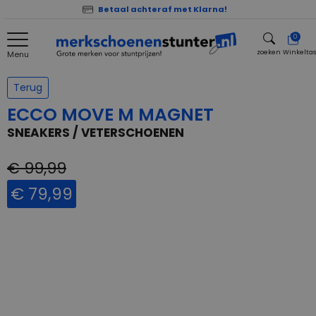
Betaal achteraf met Klarna!
0
zoeken
Winkelta
Menu
zoeken
Terug
ECCO MOVE M MAGNET
SNEAKERS / VETERSCHOENEN
€ 99,99
€ 79,99