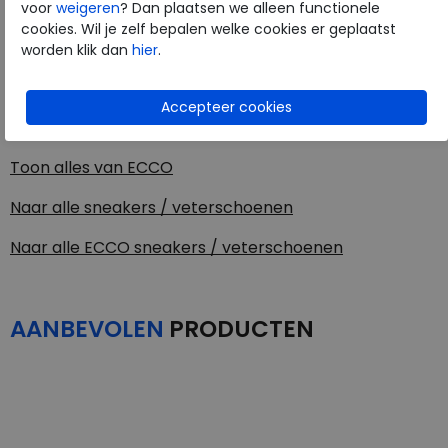
voor
weigeren
? Dan plaatsen we alleen functionele
cookies. Wil je zelf bepalen welke cookies er geplaatst
Materiaal
Leer
worden klik dan
hier
.
Uitneembaar voetbed
ja
ECCO
Toon alles van
ECCO
Naar alle
sneakers / veterschoenen
Naar alle
ECCO sneakers / veterschoenen
AANBEVOLEN
PRODUCTEN