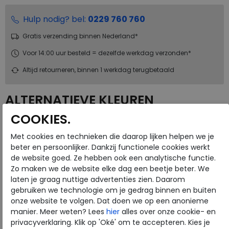
Hulp nodig? bel:
0229 760 760
Gratis verzending binnen Nederland*
Voor 14:00 uur besteld = dezelfde werkdag verzonden*
Altijd retourneren, binnen 1 werkdag terugbetaald
ALTERNATIEVE KLEUREN
COOKIES.
Met cookies en technieken die daarop lijken helpen we je
beter en persoonlijker. Dankzij functionele cookies werkt
de website goed. Ze hebben ook een analytische functie.
Zo maken we de website elke dag een beetje beter. We
Merk
ECCO
laten je graag nuttige advertenties zien. Daarom
gebruiken we technologie om je gedrag binnen en buiten
Fabrikantcode
55162450869
onze website te volgen. Dat doen we op een anonieme
Bestelcode
136.78.000015
manier. Meer weten? Lees
hier
alles over onze cookie- en
Kleur
Magnet
privacyverklaring. Klik op 'Oké' om te accepteren. Kies je