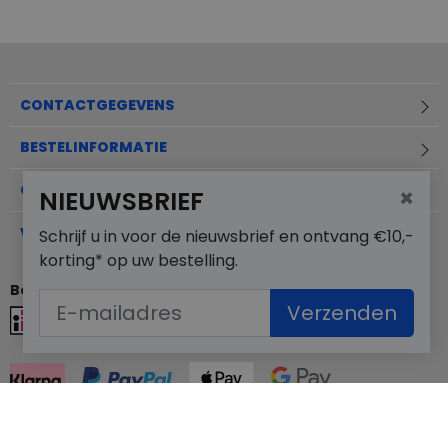
CONTACTGEGEVENS
BESTELINFORMATIE
OVER MERKSCHOENENSTUNTER.NL
×
NIEUWSBRIEF
VEELGESTELDE VRAGEN
Schrijf u in voor de nieuwsbrief en ontvang €10,-
korting* op uw bestelling.
Betaalmogelijkheden
Verzenden