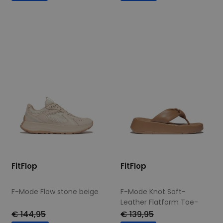
Beschikbare maten
Beschikbare maten
39
40
42
40
41
42
FitFlop
FitFlop
F-Mode Flow stone beige
F-Mode Knot Soft-
Leather Flatform Toe-
Post classic tan
€ 144,95
€ 139,95