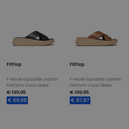
FitFlop
FitFlop
F-Mode Espadrille Leather
F-Mode Espadrille Leather
Flatform Cross Slides
Flatform Cross Slides
black
deep tan
€ 139,95
€ 139,95
€ 69,98
€ 97,97
Beschikbare maten
Beschikbare maten
37
42