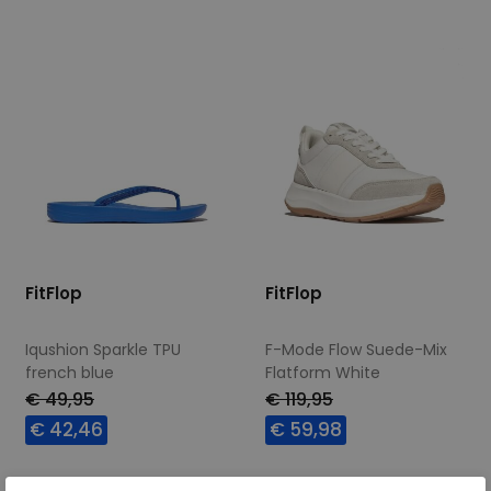
FitFlop
FitFlop
Iqushion Sparkle TPU
F-Mode Flow Suede-Mix
french blue
Flatform White
€ 49,95
€ 119,95
€ 42,46
€ 59,98
Beschikbare maten
Beschikbare maten