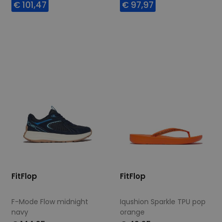
€ 101,47
€ 97,97
Beschikbare maten
Beschikbare maten
37
40
39
FitFlop
FitFlop
F-Mode Flow midnight
Iqushion Sparkle TPU pop
navy
orange