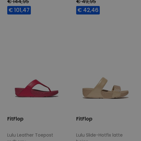
€ 144,95
€ 49,95
€ 101,47
€ 42,46
Beschikbare maten
Beschikbare maten
36
37
40
37
39
42
FitFlop
FitFlop
Lulu Leather Toepost
Lulu Slide-Hotfix latte