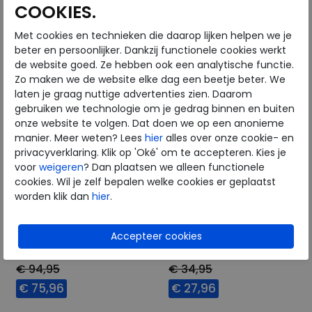
COOKIES.
38
39
40
42
36
37
Met cookies en technieken die daarop lijken helpen we je
beter en persoonlijker. Dankzij functionele cookies werkt
de website goed. Ze hebben ook een analytische functie.
Zo maken we de website elke dag een beetje beter. We
laten je graag nuttige advertenties zien. Daarom
gebruiken we technologie om je gedrag binnen en buiten
onze website te volgen. Dat doen we op een anonieme
manier. Meer weten? Lees
hier
alles over onze cookie- en
privacyverklaring. Klik op 'Oké' om te accepteren. Kies je
voor
weigeren
? Dan plaatsen we alleen functionele
cookies. Wil je zelf bepalen welke cookies er geplaatst
worden klik dan
hier
.
FitFlop
FitFlop
Lulu Cross Slide Sandals
IQushion Ergonomic
redberry
Flipflop pop green
€ 94,95
€ 34,95
€ 75,96
€ 27,96