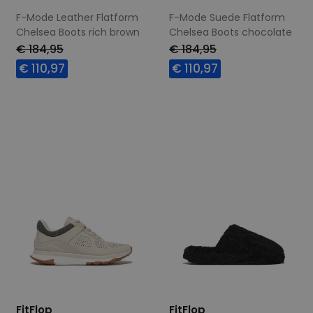
F-Mode Leather Flatform
F-Mode Suede Flatform
Chelsea Boots rich brown
Chelsea Boots chocolate
brown
€ 184,95
€ 184,95
€ 110,97
€ 110,97
Beschikbare maten
Beschikbare maten
37
39
42
37
39
FitFlop
FitFlop