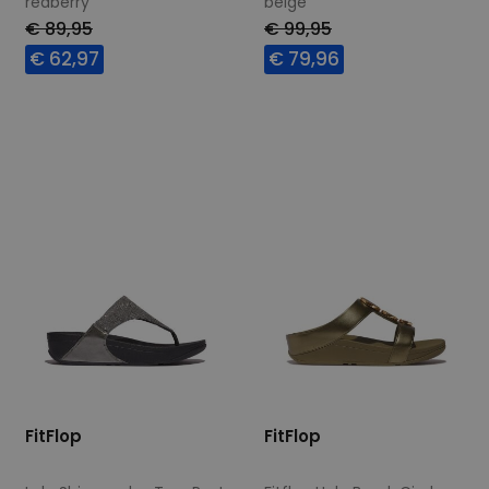
redberry
beige
€ 89,95
€ 99,95
€ 62,97
€ 79,96
Beschikbare maten
Beschikbare maten
40
36
38
39
40
41
42
FitFlop
FitFlop