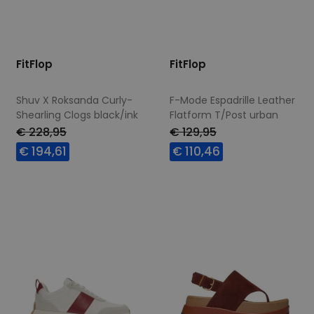
FitFlop
FitFlop
Shuv X Roksanda Curly-
F-Mode Espadrille Leather
Shearling Clogs black/ink
Flatform T/Post urban
white
€ 228,95
€ 129,95
€ 194,61
€ 110,46
Beschikbare maten
Beschikbare maten
37
38
39
42