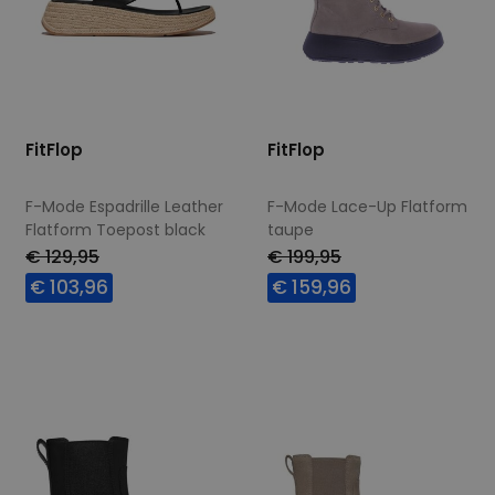
FitFlop
FitFlop
F-Mode Espadrille Leather
F-Mode Lace-Up Flatform
Flatform Toepost black
taupe
€ 129,95
€ 199,95
€ 103,96
€ 159,96
Beschikbare maten
Beschikbare maten
40
41
42
36
37
38
39
40
41
42