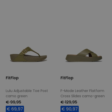
Beschikbare maten
Beschikbare maten
40
42
39
40
FitFlop
FitFlop
Lulu Adjustable Toe Post
F-Mode Leather Flatform
camo green
Cross Slides camo-green
€ 99,95
€ 129,95
€ 69,97
€ 90,97