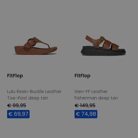
FitFlop
FitFlop
Lulu Resin-Buckle Leather
Gen-FF Leather
Toe-Post deep tan
Fisherman deep tan
€ 99,95
€ 149,95
€ 69,97
€ 74,98
Beschikbare maten
Beschikbare maten
41
40