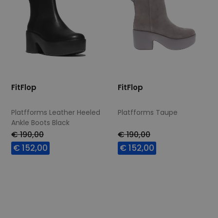
FitFlop
FitFlop
Platfforms Leather Heeled
Platfforms Taupe
Ankle Boots Black
€ 190,00
€ 190,00
€ 152,00
€ 152,00
Beschikbare maten
Beschikbare maten
36
37
39
42
37
38
39
40
41
42