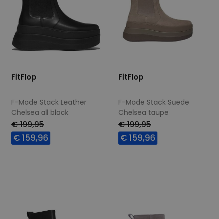
FitFlop
FitFlop
F-Mode Stack Leather
F-Mode Stack Suede
Chelsea all black
Chelsea taupe
€ 199,95
€ 199,95
€ 159,96
€ 159,96
Beschikbare maten
Beschikbare maten
37
38
39
40
37
38
39
40
41
42
41
42