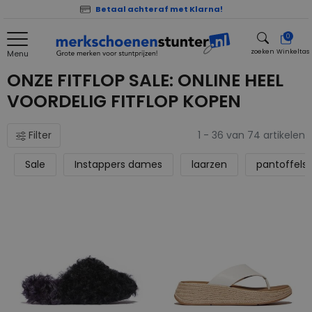
Betaal achteraf met Klarna!
0
zoeken
Winkeltas
Menu
zoeken
ONZE FITFLOP SALE: ONLINE HEEL
VOORDELIG FITFLOP KOPEN
Filter
1 - 36 van 74 artikelen
Sale
Instappers dames
laarzen
pantoffels 