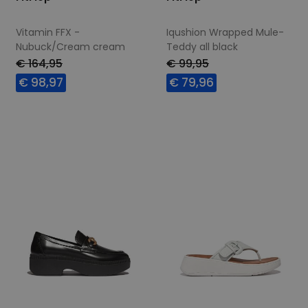
Vitamin FFX -
Iqushion Wrapped Mule-
Nubuck/Cream cream
Teddy all black
€ 164,95
€ 99,95
€ 98,97
€ 79,96
Beschikbare maten
Beschikbare maten
38
36
37
38
39
42