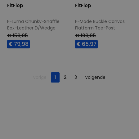
FitFlop
FitFlop
F-Luma Chunky-Snaffle
F-Mode Buckle Canvas
Box-Leather D/Wedge
Flatform Toe-Post
black
seafoam blue
€ 159,95
€ 109,95
€ 79,98
€ 65,97
Beschikbare maten
Beschikbare maten
36
37
38
39
42
Je bent op pagina
41
42
Pagina
Vorige
1
2
3
Volgende
Pagina