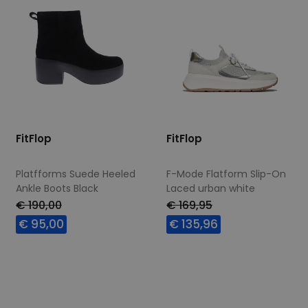
FitFlop
FitFlop
Platfforms Suede Heeled
F-Mode Flatform Slip-On
Ankle Boots Black
Laced urban white
€ 190,00
€ 169,95
€ 95,00
€ 135,96
Beschikbare maten
Beschikbare maten
36
37
38
39
36
37
39
42
40
41
42