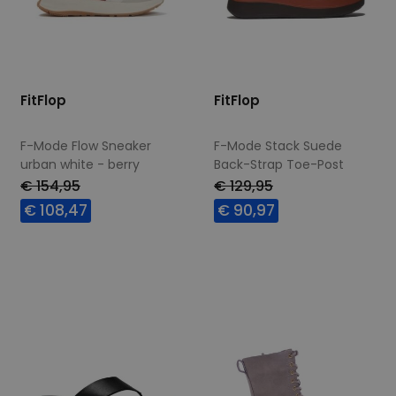
FitFlop
FitFlop
F-Mode Flow Sneaker
F-Mode Stack Suede
urban white - berry
Back-Strap Toe-Post
Sandals chocolat
€ 154,95
€ 129,95
€ 108,47
€ 90,97
Beschikbare maten
Beschikbare maten
36
37
38
39
42
40
41
42
43