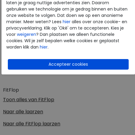
laten je graag nuttige advertenties zien. Daarom
gebruiken we technologie om je gedrag binnen en buiten
Merk
FitFlop
onze website te volgen. Dat doen we op een anonieme
Fabrikantcode
E5J-076
manier. Meer weten? Lees
hier
alles over onze cookie- en
Bestelcode
272.24.000008
privacyverklaring. Klik op 'Oké' om te accepteren. Kies je
voor
weigeren
? Dan plaatsen we alleen functionele
Kleur
Taupe
cookies. Wil je zelf bepalen welke cookies er geplaatst
worden klik dan
hier
.
Materiaal
Suede
Uitneembaar voetbed
nee
Hakhoogte
5.00 cm
FitFlop
Toon alles van
FitFlop
Naar alle
laarzen
Naar alle
FitFlop laarzen