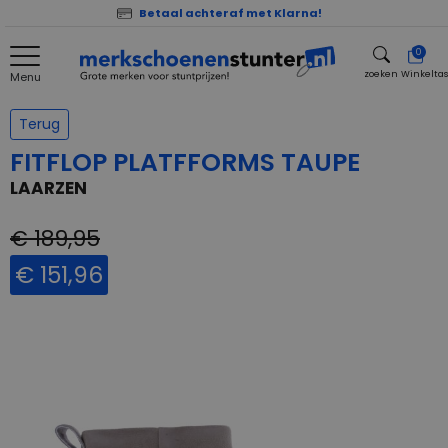
Betaal achteraf met Klarna!
0
zoeken
Winkelta
Menu
zoeken
Terug
FITFLOP PLATFFORMS TAUPE
LAARZEN
€ 189,95
€ 151,96