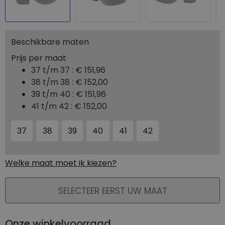
Beschikbare maten
Prijs per maat
37 t/m 37 :
€ 151,96
38 t/m 38 :
€ 152,00
39 t/m 40 :
€ 151,96
41 t/m 42 :
€ 152,00
37
38
39
40
41
42
Welke maat moet ik kiezen?
PLAATS IN WINKELMAND
SELECTEER EERST UW MAAT
Onze winkelvoorraad