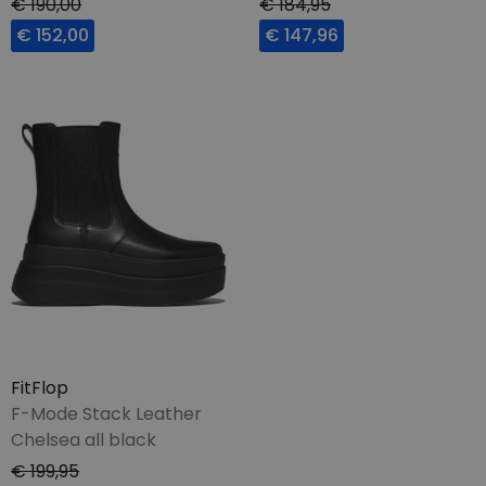
€ 190,00
€ 184,95
€ 152,00
€ 147,96
FitFlop
F-Mode Stack Leather
Chelsea all black
€ 199,95