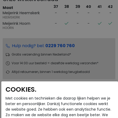
37
38
39
40
41
42
Maat
Meijerink Heemskerk
HEEMSKERK
Meijerink Hoorn
HOORN
Hulp nodig? bel:
0229 760 760
Gratis verzending binnen Nederland*
Voor 14:00 uur besteld = dezelfde werkdag verzonden*
Altijd retourneren, binnen 1 werkdag terugbetaald
ALTERNATIEVE KLEUREN
COOKIES.
Met cookies en technieken die daarop lijken helpen we je
beter en persoonlijker. Dankzij functionele cookies werkt
de website goed. Ze hebben ook een analytische functie.
Zo maken we de website elke dag een beetje beter. We