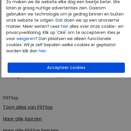
Zo maken we de website elke dag een beetje beter. We
laten je graag nuttige advertenties zien. Daarom
gebruiken we technologie om je gedrag binnen en buiten
onze website te volgen. Dat doen we op een anonieme
Merk
FitFlop
manier. Meer weten? Lees
hier
alles over onze cookie- en
Fabrikantcode
E5J-090
privacyverklaring. Klik op 'Oké' om te accepteren. Kies je
Bestelcode
272.01.000073
voor
weigeren
? Dan plaatsen we alleen functionele
cookies. Wil je zelf bepalen welke cookies er geplaatst
Kleur
Black
worden klik dan
hier
.
Materiaal
Suede
Uitneembaar voetbed
nee
Hakhoogte
5.00 cm
FitFlop
Toon alles van
FitFlop
Naar alle
laarzen
Naar alle
FitFlop laarzen