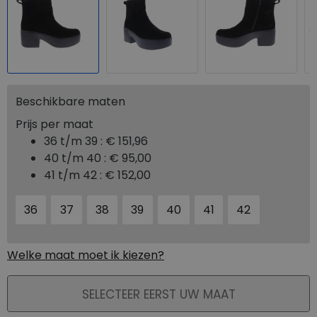
Beschikbare maten
Prijs per maat
36 t/m 39 :
€ 151,96
40 t/m 40 :
€ 95,00
41 t/m 42 :
€ 152,00
36
37
38
39
40
41
42
Welke maat moet ik kiezen?
PLAATS IN WINKELMAND
SELECTEER EERST UW MAAT