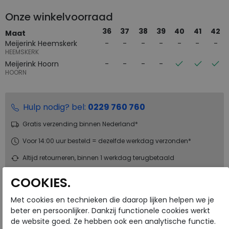
Onze winkelvoorraad
36
37
38
39
40
41
42
Maat
Meijerink Heemskerk
HEEMSKERK
Meijerink Hoorn
HOORN
Hulp nodig? bel:
0229 760 760
Gratis verzending binnen Nederland*
Voor 14:00 uur besteld = dezelfde werkdag verzonden*
Altijd retourneren, binnen 1 werkdag terugbetaald
COOKIES.
ALTERNATIEVE KLEUREN
Met cookies en technieken die daarop lijken helpen we je
beter en persoonlijker. Dankzij functionele cookies werkt
de website goed. Ze hebben ook een analytische functie.