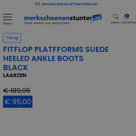
Betaal achteraf met Klarna!
0
zoeken
Winkelta
Menu
zoeken
Terug
FITFLOP PLATFFORMS SUEDE
HEELED ANKLE BOOTS
BLACK
LAARZEN
€ 189,95
€ 95,00