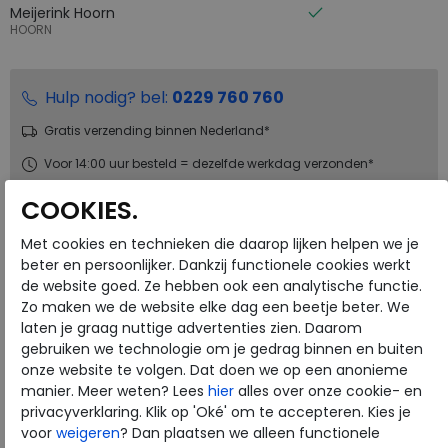
Meijerink Hoorn
HOORN
Hulp nodig? bel:
0229 760 760
Gratis verzending binnen Nederland*
Voor 14:00 uur besteld = dezelfde werkdag verzonden*
Altijd retourneren, binnen 1 werkdag terugbetaald
COOKIES.
Met cookies en technieken die daarop lijken helpen we je
Merk
FitFlop
beter en persoonlijker. Dankzij functionele cookies werkt
Fabrikantcode
JE9-C15
de website goed. Ze hebben ook een analytische functie.
Zo maken we de website elke dag een beetje beter. We
Bestelcode
205.28.000008
laten je graag nuttige advertenties zien. Daarom
Kleur
Deep tan
gebruiken we technologie om je gedrag binnen en buiten
onze website te volgen. Dat doen we op een anonieme
Materiaal
Leer
manier. Meer weten? Lees
hier
alles over onze cookie- en
privacyverklaring. Klik op 'Oké' om te accepteren. Kies je
Uitneembaar voetbed
nee
voor
weigeren
? Dan plaatsen we alleen functionele