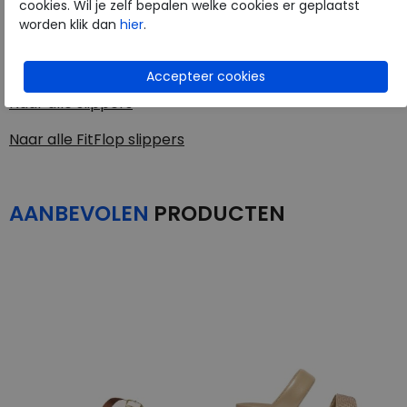
cookies. Wil je zelf bepalen welke cookies er geplaatst
worden klik dan
hier
.
FitFlop
Toon alles van
FitFlop
Naar alle
slippers
Naar alle
FitFlop slippers
AANBEVOLEN
PRODUCTEN