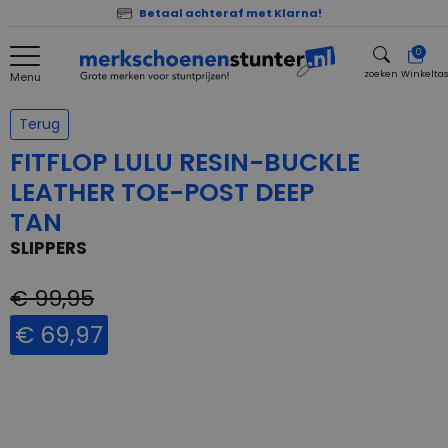
Betaal achteraf met Klarna!
0
zoeken
Winkelta
Menu
zoeken
Terug
FITFLOP LULU RESIN-BUCKLE
LEATHER TOE-POST DEEP
TAN
SLIPPERS
€ 99,95
€ 69,97