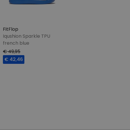
FitFlop
Iqushion Sparkle TPU
french blue
€ 49,95
€ 42,46