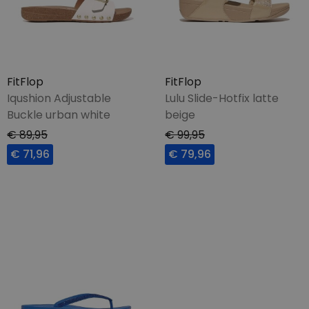
FitFlop
FitFlop
Iqushion Adjustable
Lulu Slide-Hotfix latte
Buckle urban white
beige
€ 89,95
€ 99,95
€ 71,96
€ 79,96