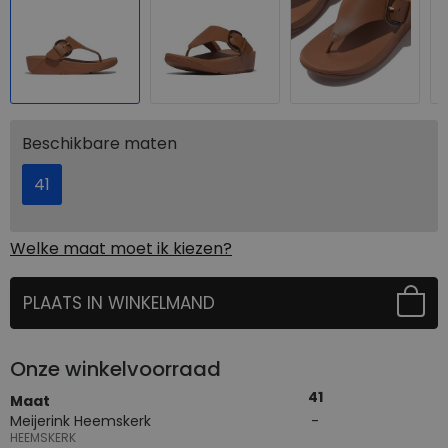
Beschikbare maten
41
Welke maat moet ik kiezen?
PLAATS IN WINKELMAND
SELECTEER EERST UW MAAT
Onze winkelvoorraad
41
Maat
Meijerink Heemskerk
HEEMSKERK