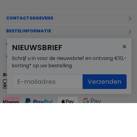
CONTACTGEGEVENS
BESTELINFORMATIE
OVER MERKSCHOENENSTUNTER.NL
×
NIEUWSBRIEF
VEELGESTELDE VRAGEN
Schrijf u in voor de nieuwsbrief en ontvang €10,-
korting* op uw bestelling.
Betaalmogelijkheden
Verzenden