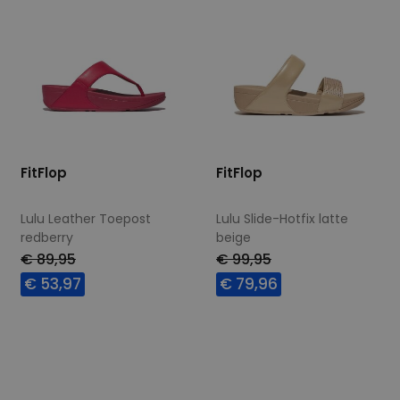
FitFlop
FitFlop
Lulu Leather Toepost
Lulu Slide-Hotfix latte
redberry
beige
€ 89,95
€ 99,95
€ 53,97
€ 79,96
Beschikbare maten
Beschikbare maten
40
36
38
39
40
41
42