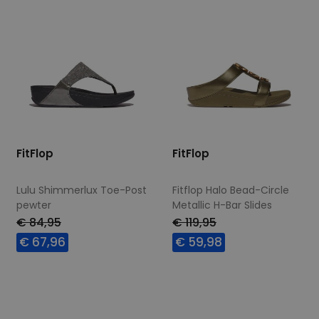
FitFlop
FitFlop
Lulu Shimmerlux Toe-Post
Fitflop Halo Bead-Circle
pewter
Metallic H-Bar Slides
metallic camo-green
€ 84,95
€ 119,95
€ 67,96
€ 59,98
Beschikbare maten
Beschikbare maten
36
37
38
39
36
37
40
41
40
41
42
43