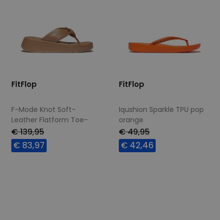
FitFlop
FitFlop
F-Mode Knot Soft-
Iqushion Sparkle TPU pop
Leather Flatform Toe-
orange
Post classic tan
€ 139,95
€ 49,95
€ 83,97
€ 42,46
Beschikbare maten
Beschikbare maten
39
41
37
39
42