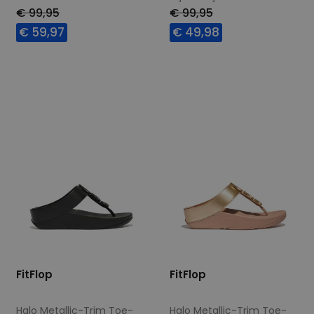
wijdte Wijdtemaat N
€ 99,95
€ 99,95
€ 59,97
€ 49,98
Beschikbare maten
Beschikbare maten
36
41
37
FitFlop
FitFlop
Halo Metallic-Trim Toe-
Halo Metallic-Trim Toe-