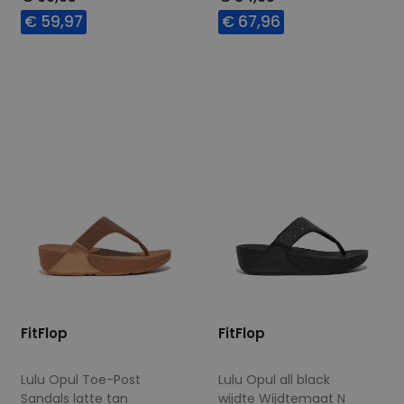
€ 59,97
€ 67,96
Beschikbare maten
Beschikbare maten
41
42
36
37
38
39
40
41
42
43
FitFlop
FitFlop
Lulu Opul Toe-Post
Lulu Opul all black
Sandals latte tan
wijdte Wijdtemaat N