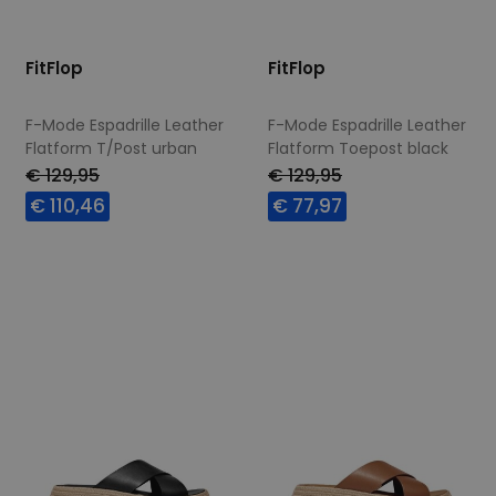
FitFlop
FitFlop
F-Mode Espadrille Leather
F-Mode Espadrille Leather
Flatform T/Post urban
Flatform Toepost black
white
€ 129,95
€ 129,95
€ 110,46
€ 77,97
Beschikbare maten
Beschikbare maten
42
40
41
42