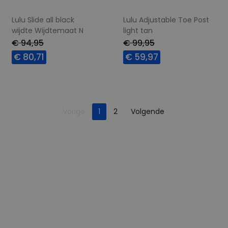
Lulu Slide all black
Lulu Adjustable Toe Post
wijdte Wijdtemaat N
light tan
wijdte Wijdtemaat N
€ 94,95
€ 99,95
€ 80,71
€ 59,97
Beschikbare maten
Beschikbare maten
37
42
Je bent op pagina
Pagina
Vorige
1
2
Volgende
Pagina