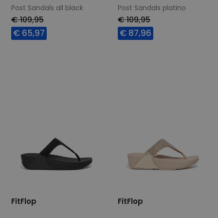
Post Sandals all black
Post Sandals platino
wijdte Wijdtemaat N
€ 109,95
€ 109,95
€ 65,97
€ 87,96
Beschikbare maten
Beschikbare maten
36
40
41
42
FitFlop
FitFlop