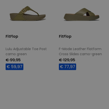
FitFlop
FitFlop
Lulu Adjustable Toe Post
F-Mode Leather Flatform
camo green
Cross Slides camo-green
€ 99,95
€ 129,95
€ 59,97
€ 77,97
Beschikbare maten
Beschikbare maten
39
40
42
40
41
42