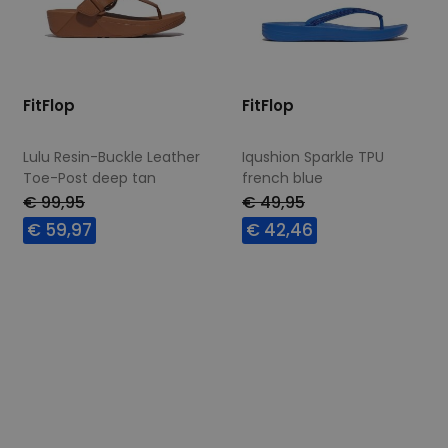
FitFlop
FitFlop
Lulu Resin-Buckle Leather
Iqushion Sparkle TPU
Toe-Post deep tan
french blue
€ 99,95
€ 49,95
€ 59,97
€ 42,46
Beschikbare maten
Beschikbare maten
41
38
39
40
42