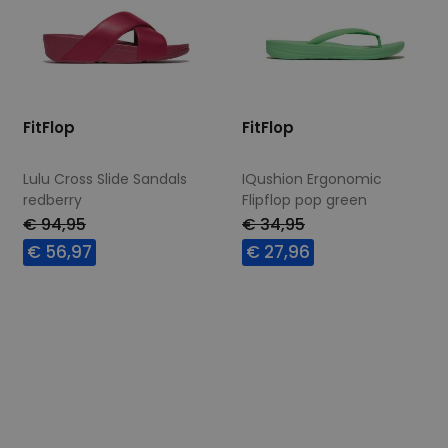
FitFlop
FitFlop
Lulu Cross Slide Sandals
IQushion Ergonomic
redberry
Flipflop pop green
€ 94,95
€ 34,95
€ 56,97
€ 27,96
Beschikbare maten
Beschikbare maten
40
42
39
40