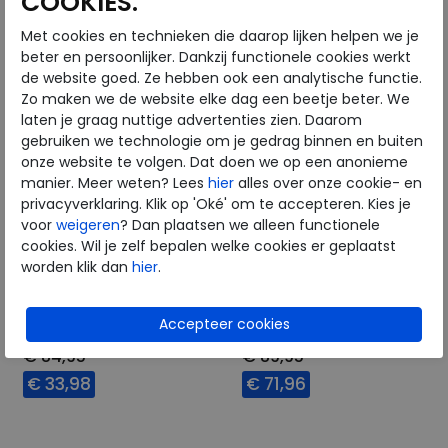
COOKIES.
Met cookies en technieken die daarop lijken helpen we je
beter en persoonlijker. Dankzij functionele cookies werkt
de website goed. Ze hebben ook een analytische functie.
Zo maken we de website elke dag een beetje beter. We
laten je graag nuttige advertenties zien. Daarom
gebruiken we technologie om je gedrag binnen en buiten
onze website te volgen. Dat doen we op een anonieme
manier. Meer weten? Lees
hier
alles over onze cookie- en
privacyverklaring. Klik op 'Oké' om te accepteren. Kies je
voor
weigeren
? Dan plaatsen we alleen functionele
cookies. Wil je zelf bepalen welke cookies er geplaatst
FitFlop
FitFlop
worden klik dan
hier
.
Surff Webbing wild lilac
Iqushion Adjustable
Buckle black
€ 84,95
€ 89,95
€ 33,98
€ 71,96
Beschikbare maten
Beschikbare maten