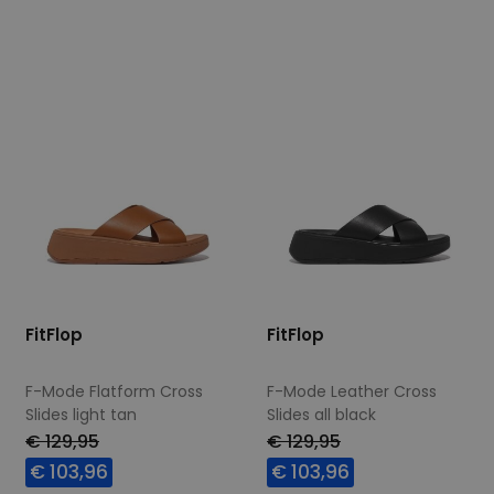
36
37
38
37
FitFlop
FitFlop
F-Mode Flatform Cross
F-Mode Leather Cross
Slides light tan
Slides all black
wijdte Wijdtemaat N
€ 129,95
€ 129,95
€ 103,96
€ 103,96