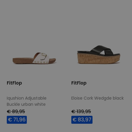
40
36
37
38
40
FitFlop
FitFlop
Iqushion Adjustable
Eloise Cork Wedgde black
Buckle urban white
€ 89,95
€ 139,95
€ 71,96
€ 83,97
Beschikbare maten
Beschikbare maten