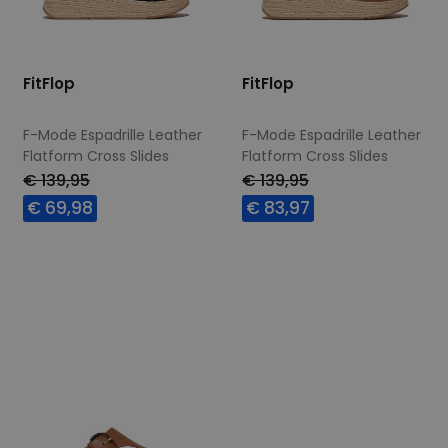
FitFlop
FitFlop
F-Mode Espadrille Leather
F-Mode Espadrille Leather
Flatform Cross Slides
Flatform Cross Slides
black
deep tan
€ 139,95
€ 139,95
€ 69,98
€ 83,97
Beschikbare maten
Beschikbare maten
37
42