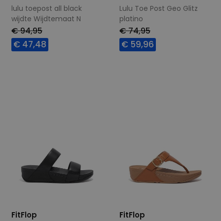
lulu toepost all black
Lulu Toe Post Geo Glitz
wijdte Wijdtemaat N
platino
wijdte Wijdtemaat N
€ 94,95
€ 74,95
€ 47,48
€ 59,96
Beschikbare maten
Beschikbare maten
36
37
38
39
36
41
40
41
42
FitFlop
FitFlop