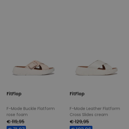
Beschikbare maten
Beschikbare maten
39
40
41
42
36
37
38
39
40
41
42
FitFlop
FitFlop
F-Mode Buckle Flatform
F-Mode Leather Flatform
rose foam
Cross Slides cream
wijdte Wijdtemaat N
wijdte Wijdtemaat N
€ 119,95
€ 129,95