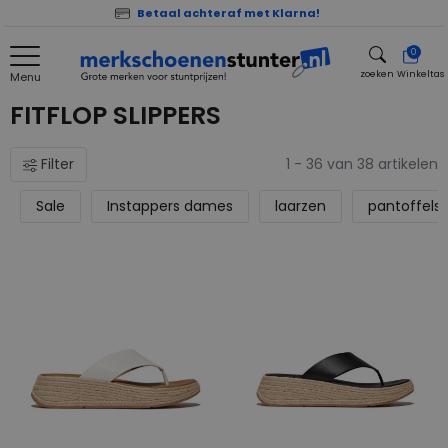
Betaal achteraf met Klarna!
0
zoeken
Winkeltas
Menu
zoeken
FITFLOP SLIPPERS
Filter
1 - 36 van 38 artikelen
Sale
Instappers dames
laarzen
pantoffels 