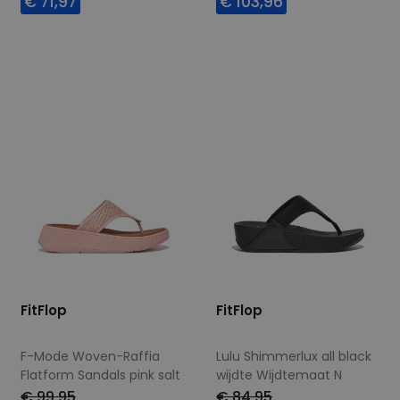
€ 71,97
€ 103,96
Beschikbare maten
Beschikbare maten
42
38
39
40
41
FitFlop
FitFlop
F-Mode Woven-Raffia
Lulu Shimmerlux all black
Flatform Sandals pink salt
wijdte Wijdtemaat N
wijdte Wijdtemaat N
€ 99,95
€ 84,95