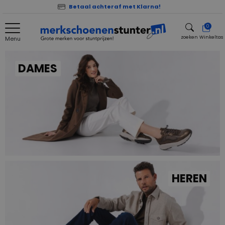
Betaal achteraf met Klarna!
0
zoeken
Winkeltas
Menu
zoeken
DAMES
HEREN