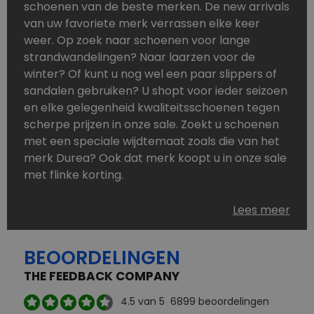
schoenen van de beste merken. De new arrivals
van uw favoriete merk verrassen elke keer
weer. Op zoek naar schoenen voor lange
strandwandelingen? Naar laarzen voor de
winter? Of kunt u nog wel een paar slippers of
sandalen gebruiken? U shopt voor ieder seizoen
en elke gelegenheid kwaliteitsschoenen tegen
scherpe prijzen in onze sale. Zoekt u schoenen
met een speciale wijdtemaat zoals die van het
merk Durea? Ook dat merk koopt u in onze sale
met flinke korting.
Schoenen heeft u nooit genoeg. Goedkope
Lees meer
schoenen, maar dus wel van topmerken,
bestelt u in onze online schoenen outlet. Ons
BEOORDELINGEN
aanbod is zo compleet dat u altijd wel een
passend paar vindt.
THE FEEDBACK COMPANY
Welke schoenmerken vindt u in onze online
4.5
van 5
6899
beoordelingen