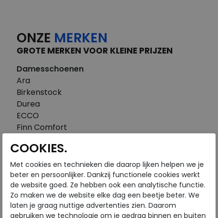
ONZE
MERKEN
GROTE MERKEN VOOR KLEINE PRIJZEN
Damesschoenen
Ara
Birkenstock
Durea
ECCO
Finn Comfort
FitFlop
COOKIES.
Gabor
Piedi Nudi
Met cookies en technieken die daarop lijken helpen we je
Pikolinos
beter en persoonlijker. Dankzij functionele cookies werkt
de website goed. Ze hebben ook een analytische functie.
Solidus
Zo maken we de website elke dag een beetje beter. We
Think
laten je graag nuttige advertenties zien. Daarom
Waldlaufer
gebruiken we technologie om je gedrag binnen en buiten