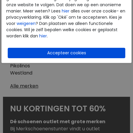
Westland
onze website te volgen. Dat doen we op een anonieme
Wolky
manier. Meer weten? Lees
hier
alles over onze cookie- en
Herenschoenen
privacyverklaring. Klik op 'Oké' om te accepteren. Kies je
Australian
voor
weigeren
? Dan plaatsen we alleen functionele
cookies. Wil je zelf bepalen welke cookies er geplaatst
Birkenstock
worden klik dan
hier
.
Clarks
ECCO
Finn Comfort
Mephisto
Pikolinos
Westland
Alle merken
NU KORTINGEN TOT 60%
Dé schoenen outlet met grote merken
Bij Merkschoenenstunter vindt u outlet