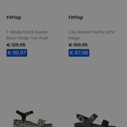
FitFlop
FitFlop
F-Mode Stack Suede
Lulu Sandal-Hotfix latte
Back-Strap Toe-Post
beige
Sandals chocolat
€ 129,95
€ 109,95
€ 90,97
€ 87,96
Beschikbare maten
Beschikbare maten
42
41