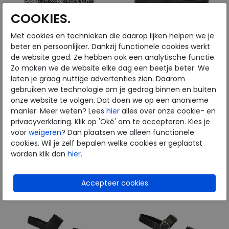
COOKIES.
Met cookies en technieken die daarop lijken helpen we je
FitFlop
FitFlop
beter en persoonlijker. Dankzij functionele cookies werkt
de website goed. Ze hebben ook een analytische functie.
Zo maken we de website elke dag een beetje beter. We
Platfforms Woven Wedge
Lulu Sandal all black
laten je graag nuttige advertenties zien. Daarom
Ankle-Strap black
gebruiken we technologie om je gedrag binnen en buiten
€ 119,95
€ 109,95
onze website te volgen. Dat doen we op een anonieme
€ 101,96
€ 54,98
manier. Meer weten? Lees
hier
alles over onze cookie- en
privacyverklaring. Klik op 'Oké' om te accepteren. Kies je
Beschikbare maten
Beschikbare maten
voor
weigeren
? Dan plaatsen we alleen functionele
41
36
37
38
39
cookies. Wil je zelf bepalen welke cookies er geplaatst
worden klik dan
hier
.
40