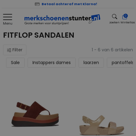
Betaal achteraf met Klarna!
0
zoeken
Winkeltas
Menu
zoeken
FITFLOP SANDALEN
Filter
1 - 6 van 6 artikelen
Sale
Instappers dames
laarzen
pantoffels 