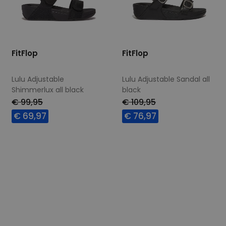
FitFlop
FitFlop
Lulu Adjustable
Lulu Adjustable Sandal all
Shimmerlux all black
black
wijdte Wijdtemaat N
€ 99,95
€ 109,95
€ 69,97
€ 76,97
Beschikbare maten
Beschikbare maten
36
37
38
39
39
40