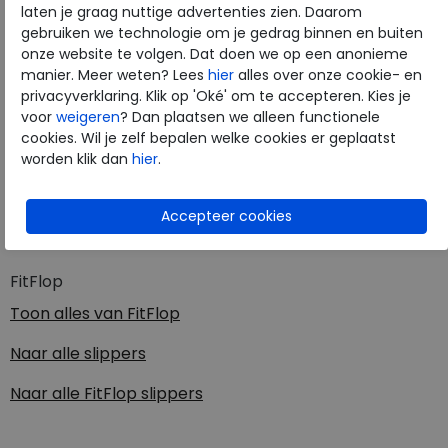
laten je graag nuttige advertenties zien. Daarom
gebruiken we technologie om je gedrag binnen en buiten
Merk
FitFlop
onze website te volgen. Dat doen we op een anonieme
manier. Meer weten? Lees
hier
alles over onze cookie- en
Fabrikantcode
R08-C42
privacyverklaring. Klik op 'Oké' om te accepteren. Kies je
Bestelcode
205.47.000002
voor
weigeren
? Dan plaatsen we alleen functionele
Kleur
Pop orange
cookies. Wil je zelf bepalen welke cookies er geplaatst
worden klik dan
hier
.
Materiaal
Pu
Uitneembaar voetbed
nee
FitFlop
Toon alles van
FitFlop
Naar alle
slippers
Naar alle
FitFlop slippers