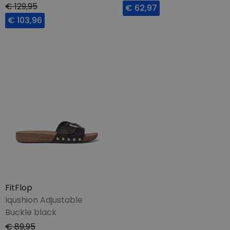
€ 129,95
€ 62,97
€ 103,96
FitFlop
Iqushion Adjustable
Buckle black
€ 89,95