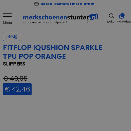
Betaal achteraf met Klarna!
0
zoeken
Winkelta
Menu
zoeken
Terug
FITFLOP IQUSHION SPARKLE
TPU POP ORANGE
SLIPPERS
€ 49,95
€ 42,46