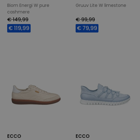
Biom Energi W pure
Gruuv Lite W limestone
cashmere
€ 149,99
€ 99,99
€ 119,99
€ 79,99
Beschikbare maten
Beschikbare maten
38
39
40
41
36
38
39
40
42
ECCO
ECCO