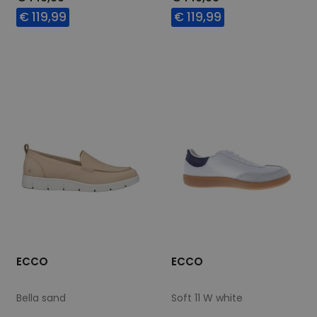
€ 119,99
€ 119,99
Beschikbare maten
Beschikbare maten
37
38
39
40
36
38
39
40
41
42
43
41
42
43
ECCO
ECCO
Bella sand
Soft 11 W white