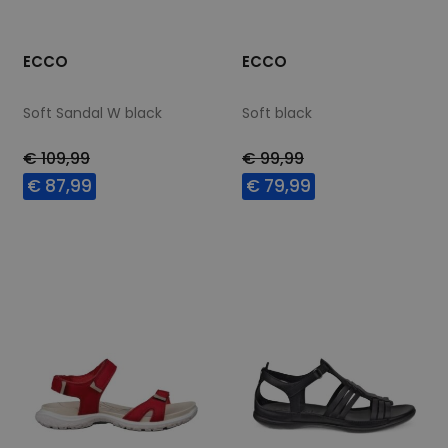
ECCO
ECCO
Soft Sandal W black
Soft black
€ 109,99
€ 99,99
€ 87,99
€ 79,99
Beschikbare maten
Beschikbare maten
37
38
40
41
37
40
41
42
42