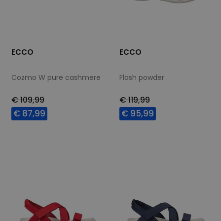
ECCO
ECCO
Cozmo W pure cashmere
Flash powder
€ 109,99
€ 119,99
€ 87,99
€ 95,99
Beschikbare maten
Beschikbare maten
37
39
40
41
37
42
42