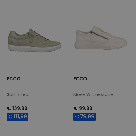
40
41
42
ECCO
ECCO
Soft 7 tea
Move W limestone
€ 139,99
€ 99,99
€ 111,99
€ 79,99
Beschikbare maten
Beschikbare maten