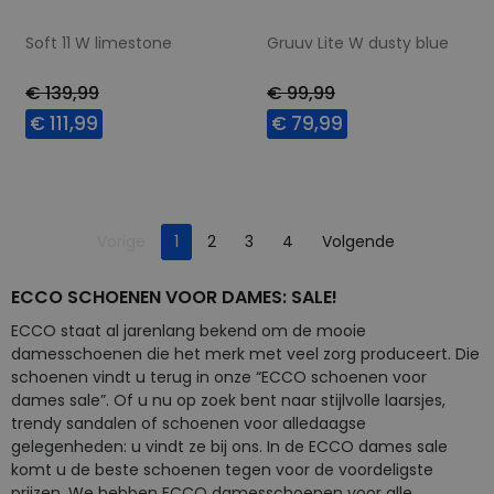
Soft 11 W limestone
Gruuv Lite W dusty blue
€ 139,99
€ 99,99
€ 111,99
€ 79,99
Beschikbare maten
Beschikbare maten
36
39
40
41
38
39
40
41
Je bent op pagina
42
42
Pagina
Vorige
1
2
3
4
Volgende
Pagina
ECCO SCHOENEN VOOR DAMES: SALE!
ECCO staat al jarenlang bekend om de mooie
damesschoenen die het merk met veel zorg produceert. Die
schoenen vindt u terug in onze “ECCO schoenen voor
dames sale”. Of u nu op zoek bent naar stijlvolle laarsjes,
trendy sandalen of schoenen voor alledaagse
gelegenheden: u vindt ze bij ons. In de ECCO dames sale
komt u de beste schoenen tegen voor de voordeligste
prijzen. We hebben ECCO damesschoenen voor alle