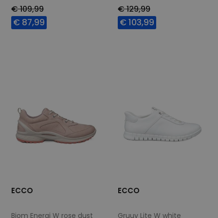
€ 109,99
€ 129,99
€ 87,99
€ 103,99
Beschikbare maten
Beschikbare maten
39
40
41
42
36
37
38
39
40
41
42
ECCO
ECCO
Biom Energi W rose dust
Gruuv Lite W white