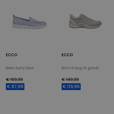
ECCO
ECCO
Bella dusty blue
Biom Energi W gravel
€ 109,99
€ 149,99
€ 87,99
€ 119,99
Beschikbare maten
Beschikbare maten
36
38
39
40
36
37
38
41
42
42