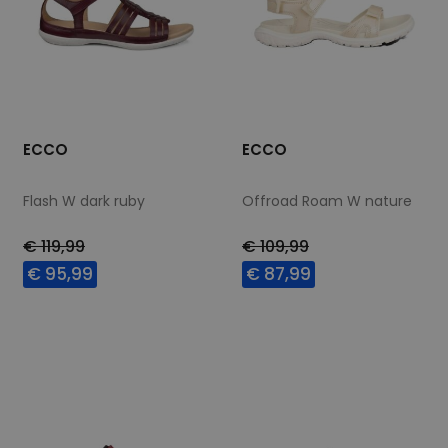
ECCO
ECCO
Flash W dark ruby
Offroad Roam W nature
€ 119,99
€ 109,99
€ 95,99
€ 87,99
Beschikbare maten
Beschikbare maten
42
43
37
39
41
42