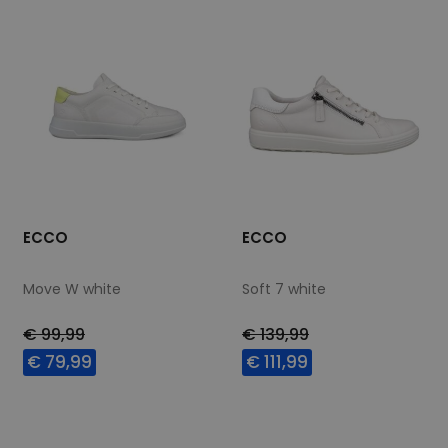
ECCO
ECCO
Move W white
Soft 7 white
€ 99,99
€ 139,99
€ 79,99
€ 111,99
Beschikbare maten
Beschikbare maten
36
37
38
39
39