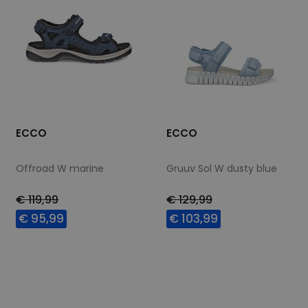
ECCO
ECCO
Offroad W marine
Gruuv Sol W dusty blue
€ 119,99
€ 129,99
€ 95,99
€ 103,99
Beschikbare maten
Beschikbare maten
36
41
37
38
39
40
41
42