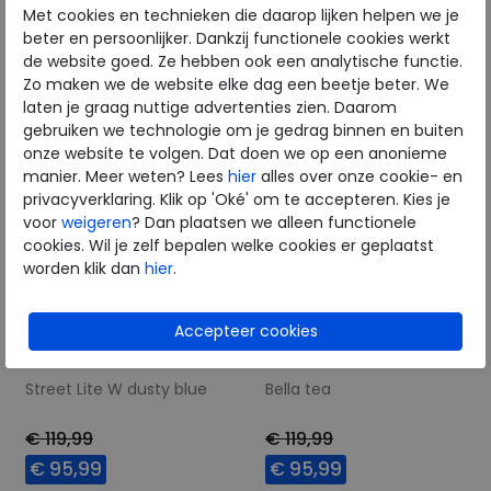
Met cookies en technieken die daarop lijken helpen we je
39
40
41
40
43
beter en persoonlijker. Dankzij functionele cookies werkt
de website goed. Ze hebben ook een analytische functie.
Zo maken we de website elke dag een beetje beter. We
laten je graag nuttige advertenties zien. Daarom
gebruiken we technologie om je gedrag binnen en buiten
onze website te volgen. Dat doen we op een anonieme
manier. Meer weten? Lees
hier
alles over onze cookie- en
privacyverklaring. Klik op 'Oké' om te accepteren. Kies je
voor
weigeren
? Dan plaatsen we alleen functionele
cookies. Wil je zelf bepalen welke cookies er geplaatst
worden klik dan
hier
.
ECCO
ECCO
Street Lite W dusty blue
Bella tea
€ 119,99
€ 119,99
€ 95,99
€ 95,99