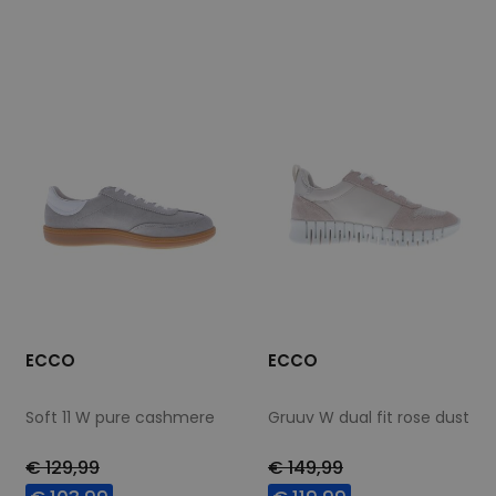
Beschikbare maten
Beschikbare maten
37
39
37
39
40
41
43
ECCO
ECCO
Soft 11 W pure cashmere
Gruuv W dual fit rose dust
€ 129,99
€ 149,99