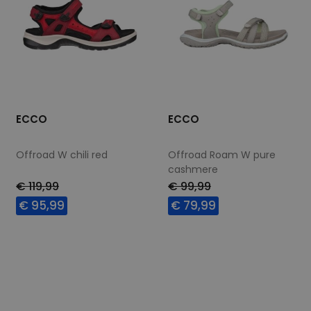
ECCO
ECCO
Offroad W chili red
Offroad Roam W pure
cashmere
€ 119,99
€ 99,99
€ 95,99
€ 79,99
Beschikbare maten
Beschikbare maten
42
37
40
42