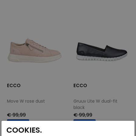
37
39
37
39
41
ECCO
ECCO
Move W rose dust
Gruuv Lite W dual-fit
black
€ 99,99
€ 99,99
€ 79,99
€ 79,99
COOKIES.
Beschikbare maten
Beschikbare maten