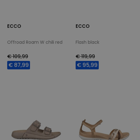
ECCO
ECCO
Offroad Roam W chili red
Flash black
€ 109,99
€ 119,99
€ 87,99
€ 95,99
Beschikbare maten
Beschikbare maten
37
38
40
41
40
42
42