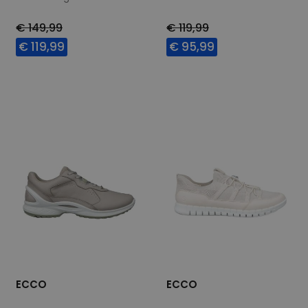
€ 149,99
€ 119,99
€ 119,99
€ 95,99
Beschikbare maten
Beschikbare maten
37
38
40
41
36
37
38
39
42
41
42
ECCO
ECCO