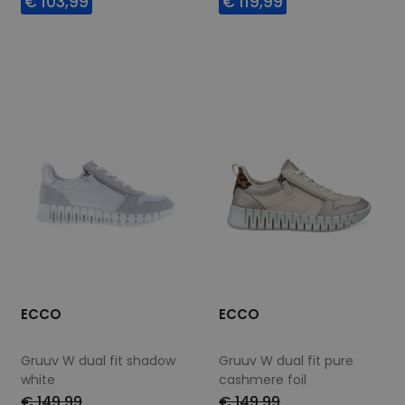
€ 103,99
€ 119,99
Beschikbare maten
Beschikbare maten
36
37
38
39
36
37
38
39
40
41
42
40
41
42
ECCO
ECCO
Gruuv W dual fit shadow
Gruuv W dual fit pure
white
cashmere foil
€ 149,99
€ 149,99