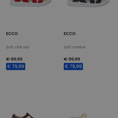
ECCO
ECCO
Soft chili red
Soft marine
€ 99,99
€ 99,99
€ 79,99
€ 79,99
Beschikbare maten
Beschikbare maten
36
37
38
40
36
37
38
39
42
40
41
42