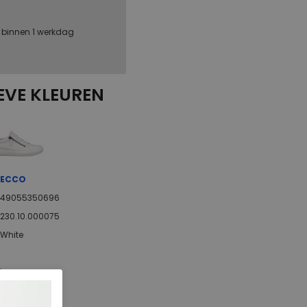
, binnen 1 werkdag
EVE KLEUREN
ECCO
49055350696
230.10.000075
White
Leer
ja