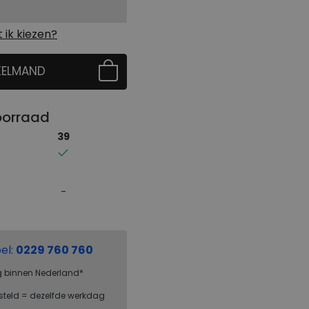
ik kiezen?
KELMAND
 EERST UW MAAT
oorraad
39
el:
0229 760 760
g binnen Nederland*
steld = dezelfde werkdag