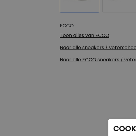
ECCO
Toon alles van
ECCO
Naar alle
sneakers / veterscho
Naar alle
ECCO sneakers / vet
COOKI