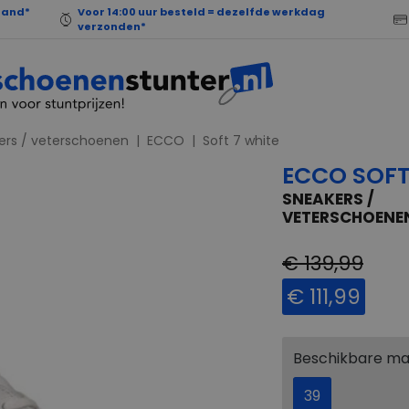
land*
Voor 14:00 uur besteld = dezelfde werkdag
verzonden*
ers / veterschoenen
ECCO
Soft 7 white
ECCO SOFT
SNEAKERS /
VETERSCHOENE
€ 139,99
€ 111,99
Beschikbare m
39