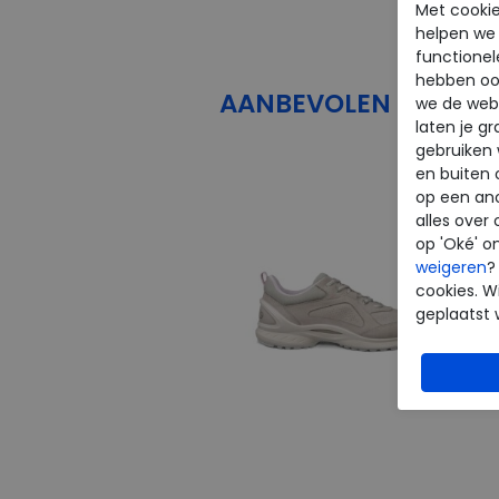
Met cookie
helpen we j
functionel
hebben oo
AANBEVOLEN
PRODU
we de webs
laten je g
gebruiken
en buiten 
op een an
alles over 
op 'Oké' o
weigeren
?
cookies. Wi
geplaatst 