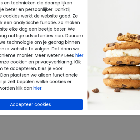
voetbed
s en technieken die daarop lijken
e beter en persoonlijker. Dankzij
e cookies werkt de website goed. Ze
k een analytische functie. Zo maken
CTEN
ite elke dag een beetje beter. We
raag nuttige advertenties zien. Daarom
 we technologie om je gedrag binnen
onze website te volgen. Dat doen we
onieme manier. Meer weten? Lees
hier
onze cookie- en privacyverklaring. Klik
m te accepteren. Kies je voor
 Dan plaatsen we alleen functionele
l je zelf bepalen welke cookies er
worden klik dan
hier
.