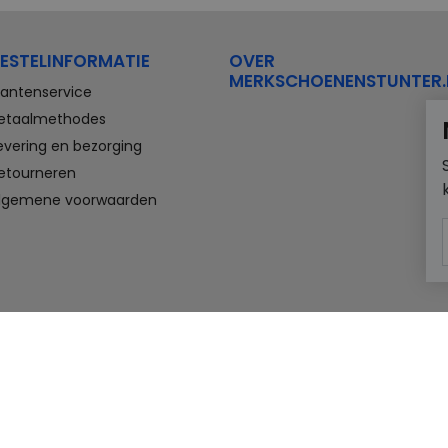
ESTELINFORMATIE
OVER
MERKSCHOENENSTUNTER.
lantenservice
etaalmethodes
evering en bezorging
etourneren
lgemene voorwaarden