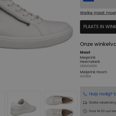
Welke maat moet 
PLAATS IN WIN
SELECTEER
Onze winkelv
Maat
Meijerink
Heemskerk
HEEMSKERK
Meijerink Hoorn
HOORN
Hulp nodig? b
Gratis verzendin
Voor 14:00 uur be