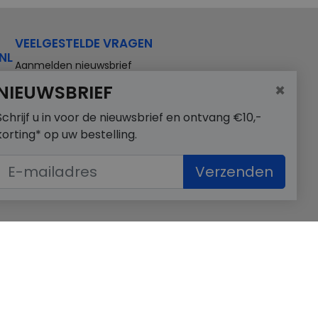
VEELGESTELDE VRAGEN
NL
Aanmelden nieuwsbrief
×
NIEUWSBRIEF
Schrijf u in voor de nieuwsbrief en ontvang €10,-
korting* op uw bestelling.
Verzenden