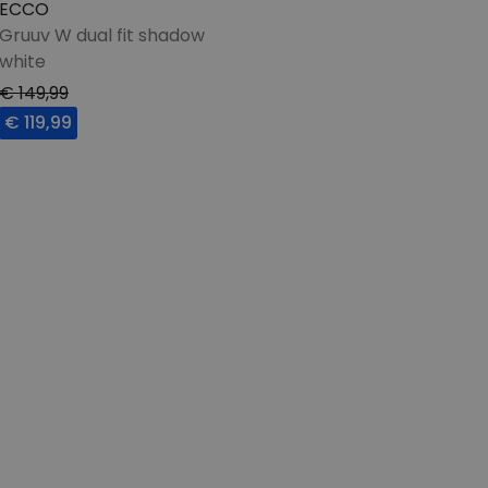
ECCO
Gruuv W dual fit shadow
white
€ 149,99
€ 119,99