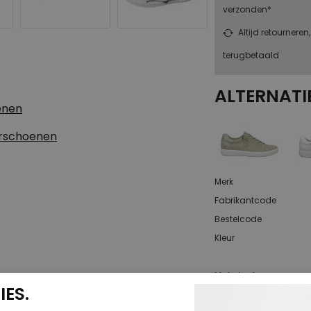
verzonden*
Altijd retourneren
terugbetaald
ALTERNATI
enen
erschoenen
Merk
Fabrikantcode
Bestelcode
Kleur
Materiaal
ES.
Uitneembaar