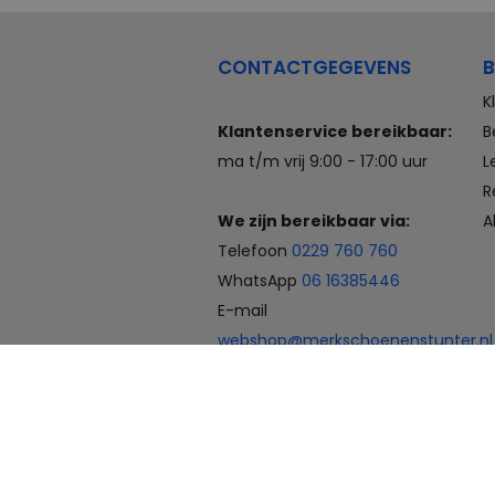
CONTACTGEGEVENS
B
K
Klantenservice bereikbaar:
B
ma t/m vrij 9:00 - 17:00 uur
L
R
We zijn bereikbaar via:
A
Telefoon
0229 760 760
WhatsApp
06 16385446
E-mail
webshop@merkschoenenstunter.nl
Betaalmogelijkheden