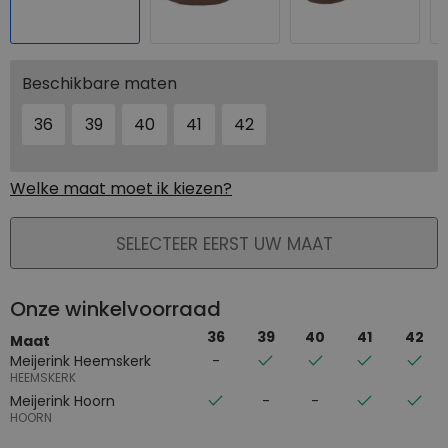
Beschikbare maten
36
39
40
41
42
Welke maat moet ik kiezen?
PLAATS IN WINKELMAND
SELECTEER EERST UW MAAT
Onze winkelvoorraad
36
39
40
41
42
Maat
Meijerink Heemskerk
HEEMSKERK
Meijerink Hoorn
HOORN