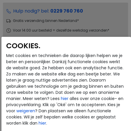
Hulp nodig? bel:
0229 760 760
Gratis verzending binnen Nederland*
Voor 14:00 uur besteld = dezelfde werkdag verzonden*
Altijd retourneren, binnen 1 werkdag terugbetaald
COOKIES.
Met cookies en technieken die daarop lijken helpen we je
Merk
ECCO
beter en persoonlijker. Dankzij functionele cookies werkt
Fabrikantcode
23580361598
de website goed. Ze hebben ook een analytische functie.
Bestelcode
230.20.000030
Zo maken we de website elke dag een beetje beter. We
laten je graag nuttige advertenties zien. Daarom
Kleur
Limestone
gebruiken we technologie om je gedrag binnen en buiten
onze website te volgen. Dat doen we op een anonieme
Materiaal
Leer
manier. Meer weten? Lees
hier
alles over onze cookie- en
Uitneembaar voetbed
nee
privacyverklaring. Klik op 'Oké' om te accepteren. Kies je
voor
weigeren
? Dan plaatsen we alleen functionele
cookies. Wil je zelf bepalen welke cookies er geplaatst
worden klik dan
hier
.
ECCO