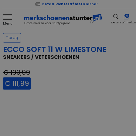
Betaal achteraf met Klarna!
0
zoeken
Winkelta
Menu
zoeken
Terug
ECCO SOFT 11 W LIMESTONE
SNEAKERS / VETERSCHOENEN
€ 139,99
€ 111,99