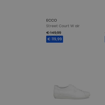
ECCO
Street Court W air
€ 149,99
€ 119,99