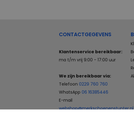
CONTACTGEGEVENS
B
K
Klantenservice bereikbaar:
B
ma t/m vrij 9:00 - 17:00 uur
L
R
We zijn bereikbaar via:
A
Telefoon
0229 760 760
WhatsApp
06 16385446
E-mail
webshop@merkschoenenstunter.nl
Betaalmogelijkheden