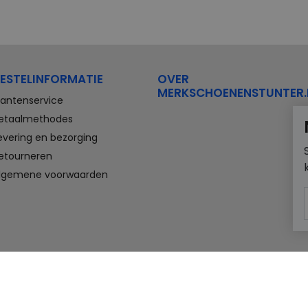
ESTELINFORMATIE
OVER
MERKSCHOENENSTUNTER.
lantenservice
etaalmethodes
evering en bezorging
etourneren
lgemene voorwaarden