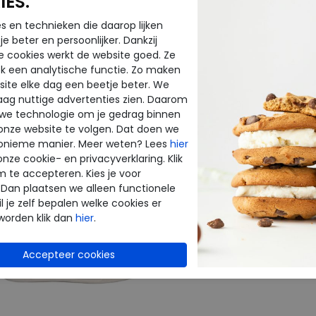
ES.
Materiaal
s en technieken die daarop lijken
Uitneembaar
e beter en persoonlijker. Dankzij
e cookies werkt de website goed. Ze
voetbed
k een analytische functie. Zo maken
ite elke dag een beetje beter. We
raag nuttige advertenties zien. Daarom
 we technologie om je gedrag binnen
CTEN
onze website te volgen. Dat doen we
onieme manier. Meer weten? Lees
hier
onze cookie- en privacyverklaring. Klik
m te accepteren. Kies je voor
 Dan plaatsen we alleen functionele
l je zelf bepalen welke cookies er
worden klik dan
hier
.