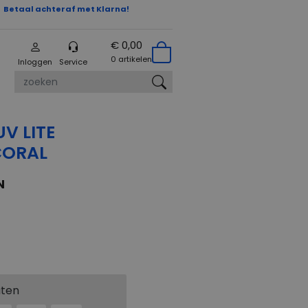
Betaal achteraf met Klarna!
€ 0,00
0 artikelen
Inloggen
Service
zoeken
V LITE
CORAL
N
aten