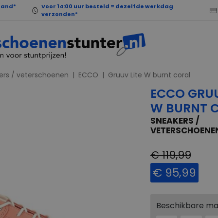
land*
Voor 14:00 uur besteld = dezelfde werkdag
verzonden*
ers / veterschoenen
ECCO
Gruuv Lite W burnt coral
ECCO GRUU
W BURNT 
SNEAKERS /
VETERSCHOENE
€ 119,99
€ 95,99
Beschikbare m