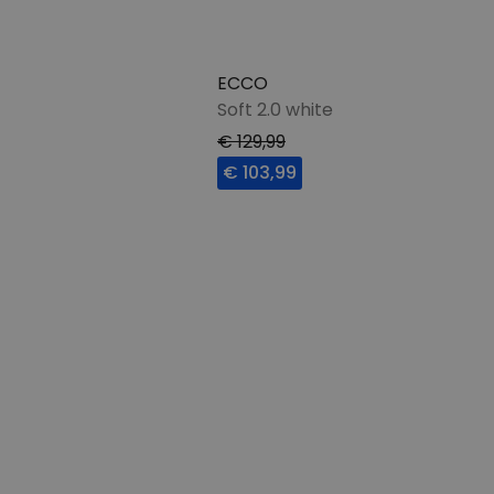
ECCO
Soft 2.0 white
€ 129,99
€ 103,99