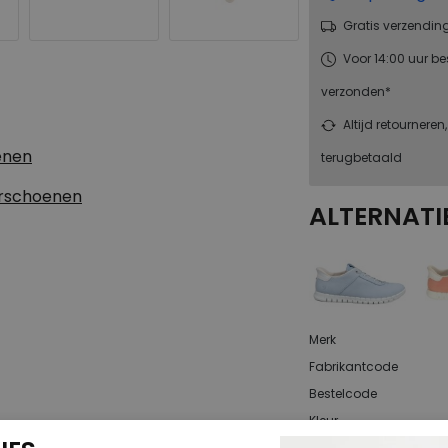
Gratis verzendin
Voor 14:00 uur be
verzonden*
Altijd retourneren
enen
terugbetaald
erschoenen
ALTERNATI
Merk
Fabrikantcode
Bestelcode
Kleur