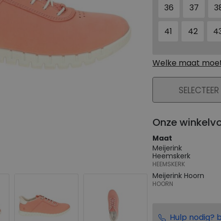
36
37
3
41
42
4
Welke maat moet 
PLAATS IN WIN
SELECTEER
Onze winkelv
Maat
Meijerink
Heemskerk
HEEMSKERK
Meijerink Hoorn
HOORN
Hulp nodig? b