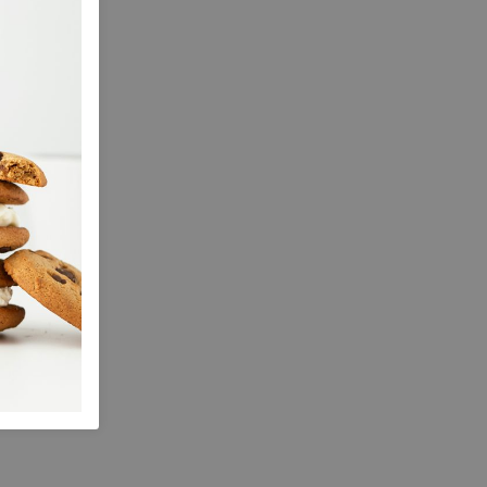
Nubuck
nee