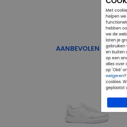
COOKI
Met cookie
helpen we j
functionel
hebben oo
we de webs
laten je g
gebruiken
AANBEVOLEN
PRODU
en buiten 
op een an
alles over 
op 'Oké' o
weigeren
?
cookies. Wi
geplaatst 