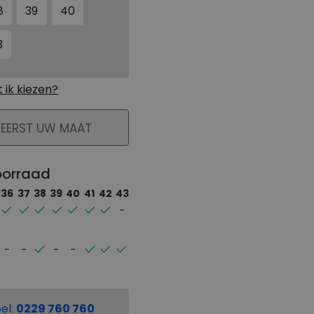
8
39
40
3
ik kiezen?
KELMAND
 EERST UW MAAT
oorraad
36
37
38
39
40
41
42
43
el:
0229 760 760