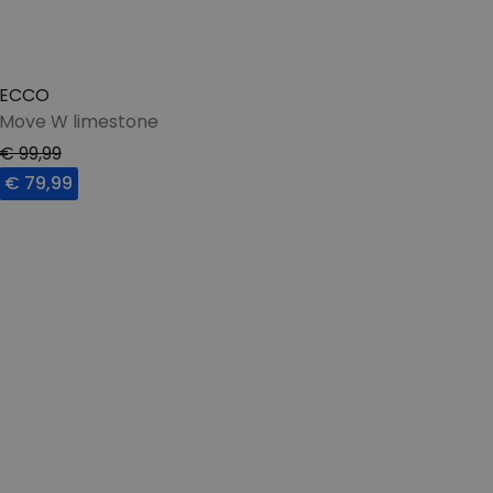
ECCO
Move W limestone
€ 99,99
€ 79,99