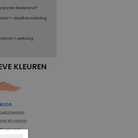
g binnen Nederland*
steld = dezelfde werkdag
, binnen 1 werkdag
EVE KLEUREN
ECCO
24632361530
230.50.000021
Burnt coral