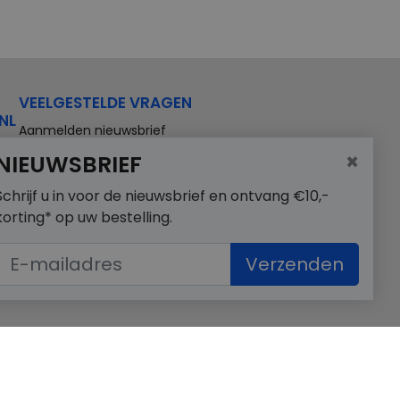
VEELGESTELDE VRAGEN
NL
Aanmelden nieuwsbrief
×
NIEUWSBRIEF
Schrijf u in voor de nieuwsbrief en ontvang €10,-
korting* op uw bestelling.
Verzenden