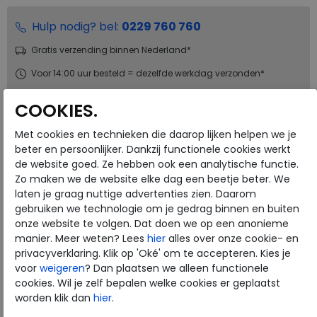
Hulp nodig? bel:
0229 760 760
Gratis verzending binnen Nederland*
Voor 14:00 uur besteld = dezelfde werkdag verzonden*
Altijd retourneren, binnen 1 werkdag terugbetaald
COOKIES.
Met cookies en technieken die daarop lijken helpen we je
Merk
ECCO
beter en persoonlijker. Dankzij functionele cookies werkt
Fabrikantcode
22380360282
de website goed. Ze hebben ook een analytische functie.
Bestelcode
230.10.000074
Zo maken we de website elke dag een beetje beter. We
laten je graag nuttige advertenties zien. Daarom
Kleur
White
gebruiken we technologie om je gedrag binnen en buiten
onze website te volgen. Dat doen we op een anonieme
Materiaal
Leer
manier. Meer weten? Lees
hier
alles over onze cookie- en
Uitneembaar voetbed
ja
privacyverklaring. Klik op 'Oké' om te accepteren. Kies je
voor
weigeren
? Dan plaatsen we alleen functionele
cookies. Wil je zelf bepalen welke cookies er geplaatst
worden klik dan
hier
.
ECCO