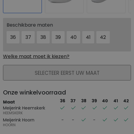
Beschikbare maten
36
37
38
39
40
41
42
Welke maat moet ik kiezen?
PLAATS IN WINKELMAND
SELECTEER EERST UW MAAT
Onze winkelvoorraad
36
37
38
39
40
41
42
Maat
Meijerink Heemskerk
HEEMSKERK
Meijerink Hoorn
HOORN