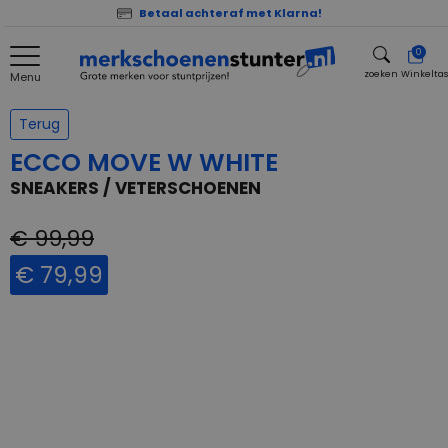
Betaal achteraf met Klarna!
0
zoeken
Winkelta
Menu
zoeken
Terug
ECCO MOVE W WHITE
SNEAKERS / VETERSCHOENEN
€ 99,99
€ 79,99