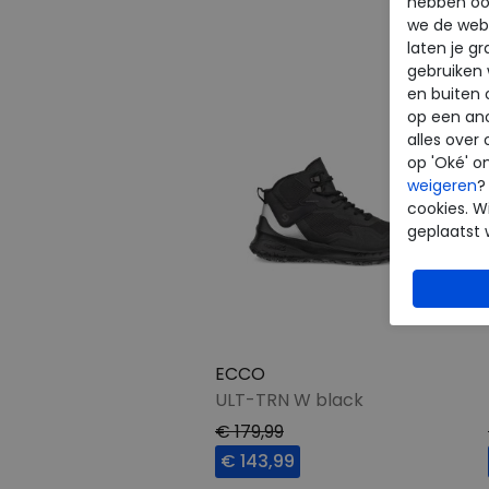
hebben oo
we de webs
laten je g
gebruiken
en buiten 
op een an
alles over 
op 'Oké' o
weigeren
?
cookies. Wi
geplaatst 
ECCO
ULT-TRN W black
€ 179,99
€ 143,99