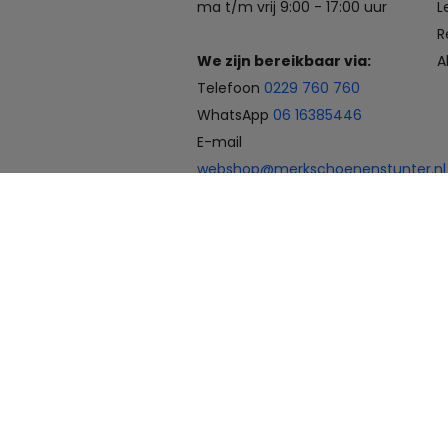
ma t/m vrij 9:00 - 17:00 uur
L
R
We zijn bereikbaar via:
A
Telefoon
0229 760 760
WhatsApp
06 16385446
E-mail
webshop@merkschoenenstunter.nl
Betaalmogelijkheden