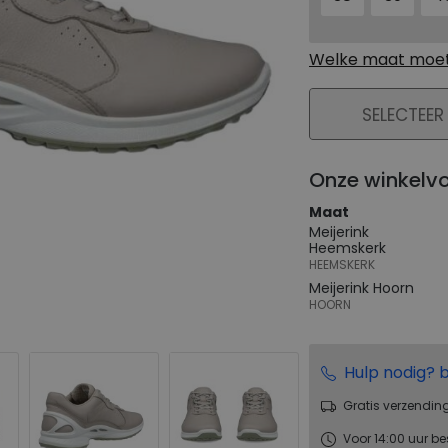
Welke maat moet 
PLAATS IN WIN
SELECTEER
Onze winkelv
Maat
Meijerink
Heemskerk
HEEMSKERK
Meijerink Hoorn
HOORN
Hulp nodig? b
Gratis verzendin
Voor 14:00 uur be