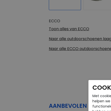
ECCO
Toon alles van
ECCO
Naar alle
outdoorschoenen laa
Naar alle
ECCO outdoorschoene
COOKI
Met cookie
helpen we j
AANBEVOLEN
PRODU
functionel