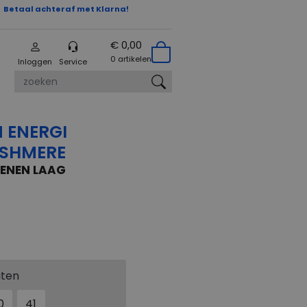
Betaal achteraf met Klarna!
€ 0,00
0 artikelen
Inloggen
Service
zoeken
 ENERGI
ASHMERE
ENEN LAAG
aten
0
41