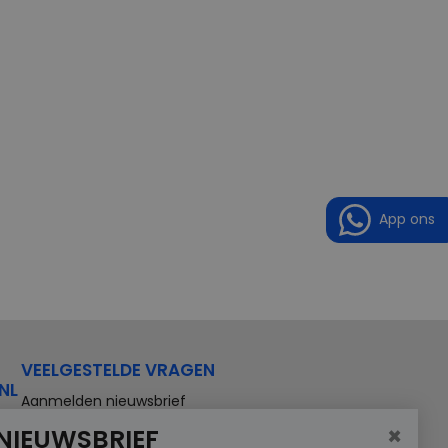
App ons
VEELGESTELDE VRAGEN
NL
Aanmelden nieuwsbrief
×
NIEUWSBRIEF