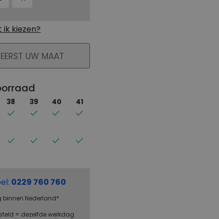
ik kiezen?
KELMAND
 EERST UW MAAT
oorraad
38
39
40
41
el:
0229 760 760
g binnen Nederland*
steld = dezelfde werkdag