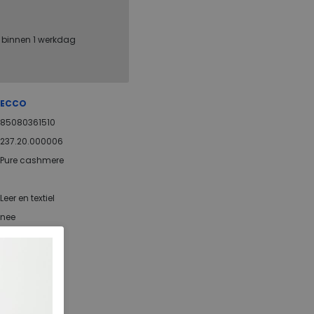
, binnen 1 werkdag
ECCO
85080361510
237.20.000006
Pure cashmere
Leer en textiel
nee