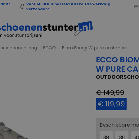
land*
Voor 14:00 uur besteld = dezelfde werkdag
verzonden*
orschoenen laag
ECCO
Biom Energi W pure cashmere
ECCO BIOM
W PURE C
OUTDOORSCHO
€ 149,99
€ 119,99
Beschikbare m
38
39
4