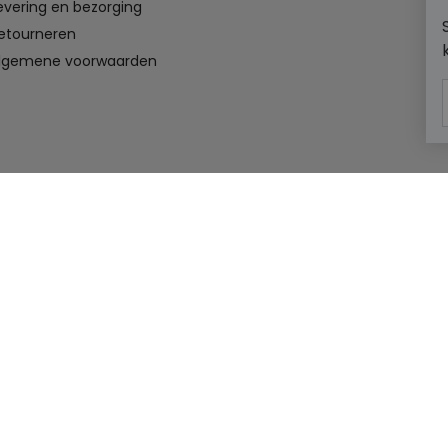
evering en bezorging
etourneren
lgemene voorwaarden