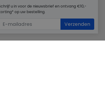
Schrijf u in voor de nieuwsbrief en ontvang €10,-
korting* op uw bestelling.
Verzenden