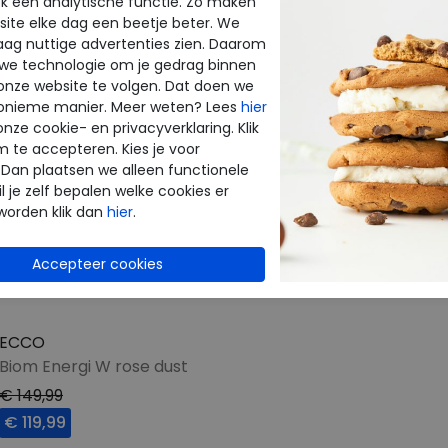
k een analytische functie. Zo maken
ite elke dag een beetje beter. We
raag nuttige advertenties zien. Daarom
 we technologie om je gedrag binnen
onze website te volgen. Dat doen we
onieme manier. Meer weten? Lees
hier
onze cookie- en privacyverklaring. Klik
m te accepteren. Kies je voor
 Dan plaatsen we alleen functionele
l je zelf bepalen welke cookies er
worden klik dan
hier
.
ECCO
Biom Energi W rose dust
€ 149,99
€ 119,99