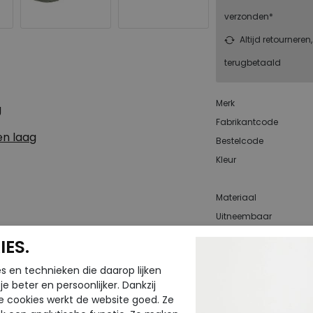
verzonden*
Altijd retourneren
terugbetaald
Merk
g
Fabrikantcode
n laag
Bestelcode
Kleur
Materiaal
Uitneembaar
voetbed
ES.
s en technieken die daarop lijken
e beter en persoonlijker. Dankzij
CTEN
e cookies werkt de website goed. Ze