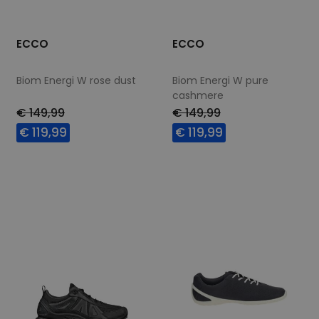
ECCO
ECCO
Biom Energi W rose dust
Biom Energi W pure
cashmere
€ 149,99
€ 149,99
€ 119,99
€ 119,99
Beschikbare maten
Beschikbare maten
37
38
40
41
38
39
40
41
42