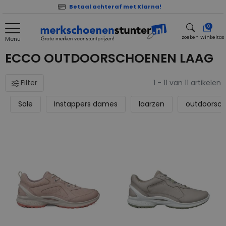
Betaal achteraf met Klarna!
0
zoeken
Winkeltas
Menu
zoeken
ECCO OUTDOORSCHOENEN LAAG
Filter
1 - 11 van 11 artikelen
Sale
Instappers dames
laarzen
outdoorsc