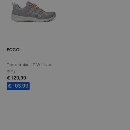
ECCO
Terracruise LT W silver
grey
€ 129,99
€ 103,99
Beschikbare maten
37
41