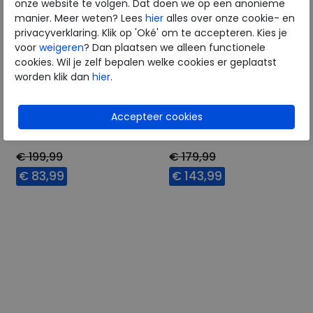
onze website te volgen. Dat doen we op een anonieme
manier. Meer weten? Lees
hier
alles over onze cookie- en
privacyverklaring. Klik op 'Oké' om te accepteren. Kies je
voor
weigeren
? Dan plaatsen we alleen functionele
cookies. Wil je zelf bepalen welke cookies er geplaatst
worden klik dan
hier
.
ECCO
ECCO
Multi-Vent W air
ULT-TRN W black
€ 199,99
€ 179,99
€ 83,99
€ 143,99
Beschikbare maten
Beschikbare maten
36
38
39
40
37
41