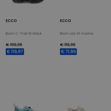
ECCO
ECCO
Biom C-Trail W black
Biom Lite W marine
€ 199,95
€ 119,99
€ 119,97
€ 71,99
Beschikbare maten
Beschikbare maten
37
38
38
39
41
42