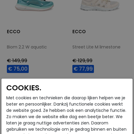
ECCO
ECCO
Biom 2.2 W aquatic
Street Lite M limestone
€ 149,99
€ 129,99
€ 75,00
€ 77,99
Beschikbare maten
Beschikbare maten
COOKIES.
36
37
42
37
Met cookies en technieken die daarop lijken helpen we je
beter en persoonlijker. Dankzij functionele cookies werkt
de website goed. Ze hebben ook een analytische functie.
Zo maken we de website elke dag een beetje beter. We
laten je graag nuttige advertenties zien. Daarom
gebruiken we technologie om je gedrag binnen en buiten