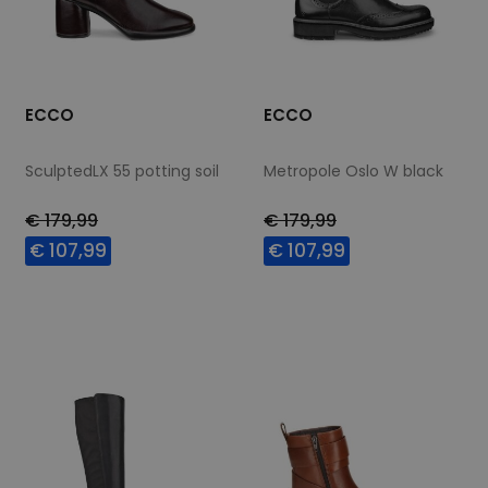
ECCO
ECCO
SculptedLX 55 potting soil
Metropole Oslo W black
€ 179,99
€ 179,99
€ 107,99
€ 107,99
Beschikbare maten
Beschikbare maten
41
39
40