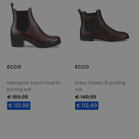
ECCO
ECCO
Metropole Zurich Dual Fit
Dress Classic 15 potting
potting soil
soil
€ 169,99
€ 149,99
€ 101,99
€ 112,49
Beschikbare maten
Beschikbare maten
36
40
41
41