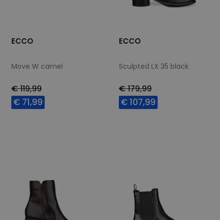
ECCO
ECCO
Move W camel
Sculpted LX 35 black
€ 119,99
€ 179,99
€ 71,99
€ 107,99
Beschikbare maten
Beschikbare maten
36
37
36