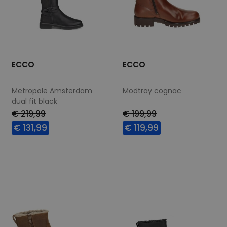
ECCO
ECCO
Metropole Amsterdam
Modtray cognac
dual fit black
€ 219,99
€ 199,99
€ 131,99
€ 119,99
Beschikbare maten
Beschikbare maten
37
41
37