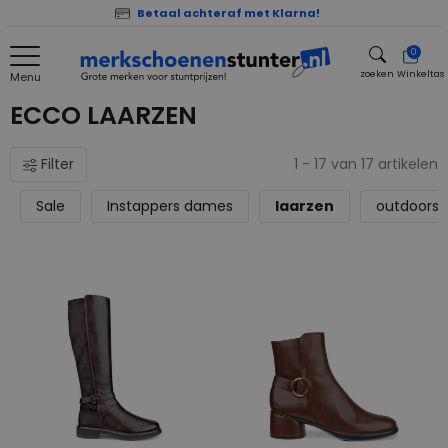
Betaal achteraf met Klarna!
0
zoeken
Winkeltas
Menu
zoeken
ECCO LAARZEN
Filter
1 - 17 van 17 artikelen
Sale
Instappers dames
laarzen
outdoors