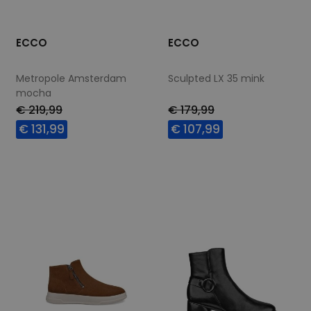
ECCO
ECCO
Metropole Amsterdam
Sculpted LX 35 mink
mocha
€ 219,99
€ 179,99
€ 131,99
€ 107,99
Beschikbare maten
Beschikbare maten
41
39