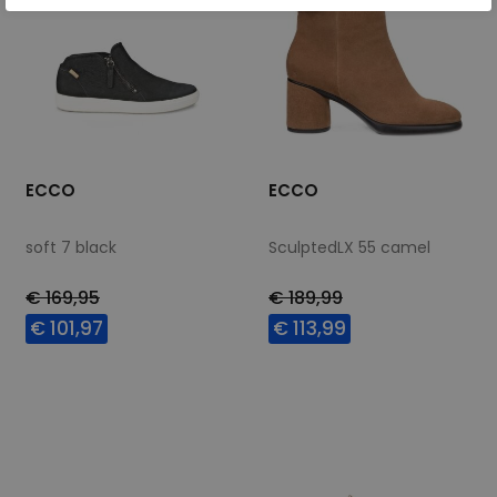
ECCO
ECCO
soft 7 black
SculptedLX 55 camel
€ 169,95
€ 189,99
€ 101,97
€ 113,99
Beschikbare maten
Beschikbare maten
37
37
38
39
40
41
42