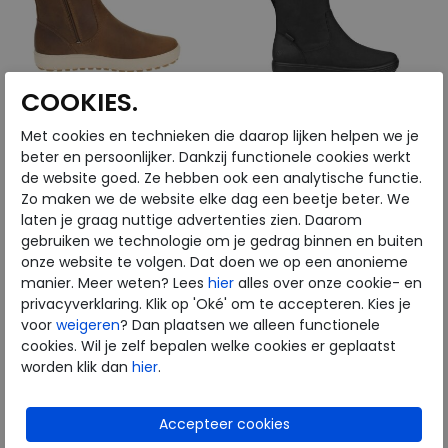
COOKIES.
Met cookies en technieken die daarop lijken helpen we je
ECCO
ECCO
beter en persoonlijker. Dankzij functionele cookies werkt
de website goed. Ze hebben ook een analytische functie.
Zo maken we de website elke dag een beetje beter. We
Soft 7 Tred Waterproof
Soft 7 Tred W black
laten je graag nuttige advertenties zien. Daarom
camel
gebruiken we technologie om je gedrag binnen en buiten
€ 179,99
€ 179,99
onze website te volgen. Dat doen we op een anonieme
€ 107,99
€ 107,99
manier. Meer weten? Lees
hier
alles over onze cookie- en
privacyverklaring. Klik op 'Oké' om te accepteren. Kies je
Beschikbare maten
Beschikbare maten
voor
weigeren
? Dan plaatsen we alleen functionele
36
37
39
40
38
41
cookies. Wil je zelf bepalen welke cookies er geplaatst
worden klik dan
hier
.
41