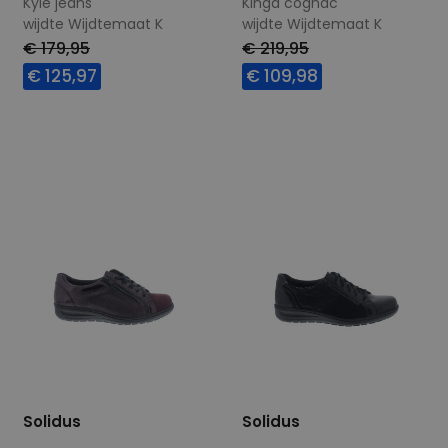
Kyle jeans
Kinga cognac
wijdte Wijdtemaat K
wijdte Wijdtemaat K
€ 179,95
€ 219,95
€ 125,97
€ 109,98
Beschikbare maten
Beschikbare maten
4,5
8
Solidus
Solidus