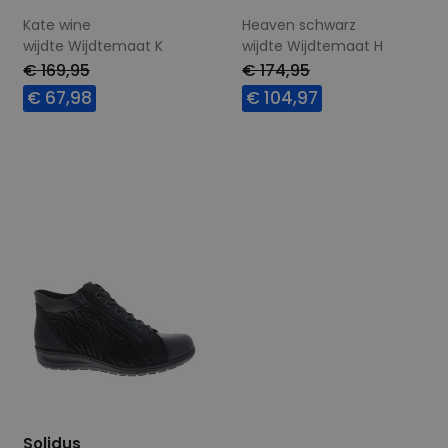
Kate wine
Heaven schwarz
wijdte Wijdtemaat K
wijdte Wijdtemaat H
€ 169,95
€ 174,95
€ 67,98
€ 104,97
Beschikbare maten
Beschikbare maten
4
4,5
5
Solidus