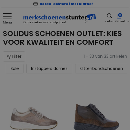
Betaal achteraf met Klarna!
0
zoeken
Winkeltas
Menu
zoeken
SOLIDUS SCHOENEN OUTLET: KIES
VOOR KWALITEIT EN COMFORT
Filter
1 - 33 van 33 artikelen
Sale
Instappers dames
klittenbandschoenen