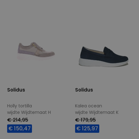
4,5
6,5
9
Solidus
Solidus
Holly tortilla
Kalea ocean
wijdte Wijdtemaat H
wijdte Wijdtemaat K
€ 214,95
€ 179,95
€ 150,47
€ 125,97