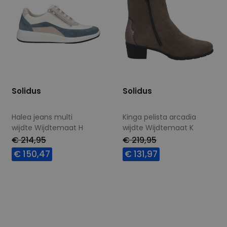
Solidus
Solidus
Halea jeans multi
Kinga pelista arcadia
wijdte Wijdtemaat H
wijdte Wijdtemaat K
€ 214,95
€ 219,95
€ 150,47
€ 131,97
Beschikbare maten
Beschikbare maten
4
5
5,5
7
7,5
7,5