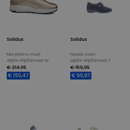
Solidus
Solidus
Mia platino multi
Hedda zwart
wijdte Wijdtemaat M
wijdte Wijdtemaat F
€ 214,95
€ 159,95
€ 150,47
€ 95,97
Beschikbare maten
Beschikbare maten
4,5
5,5
6,5
7
4
7,5