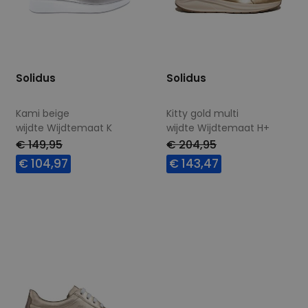
Solidus
Solidus
Kami beige
Kitty gold multi
wijdte Wijdtemaat K
wijdte Wijdtemaat H+
€ 149,95
€ 204,95
€ 104,97
€ 143,47
Beschikbare maten
Beschikbare maten
4,5
4,5
6
7
8