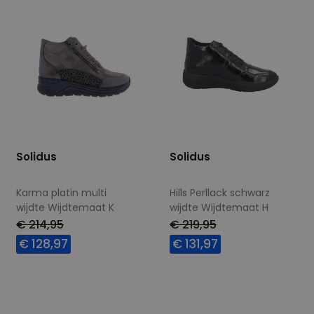
Solidus
Solidus
Karma platin multi
Hills Perllack schwarz
wijdte Wijdtemaat K
wijdte Wijdtemaat H
€ 214,95
€ 219,95
€ 128,97
€ 131,97
Beschikbare maten
Beschikbare maten
7,5
5
5,5
7,5
8