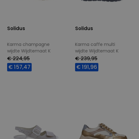
Solidus
Solidus
Karma champagne
Karma caffe multi
wijdte Wijdtemaat K
wijdte Wijdtemaat K
€ 224,95
€ 239,95
€ 157,47
€ 191,96
Beschikbare maten
Beschikbare maten
4,5
5,5
6
6,5
5
7
7,5
9
7
7,5
8