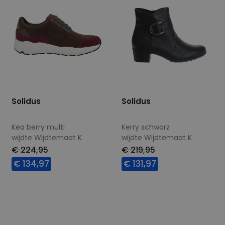
Solidus
Solidus
Kea berry multi
Kerry schwarz
wijdte Wijdtemaat K
wijdte Wijdtemaat K
€ 224,95
€ 219,95
€ 134,97
€ 131,97
Beschikbare maten
Beschikbare maten
4
4,5
4