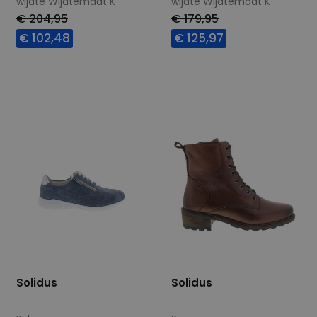
wijdte Wijdtemaat K
wijdte Wijdtemaat K
€ 204,95
€ 179,95
€ 102,48
€ 125,97
Beschikbare maten
Beschikbare maten
4,5
4
7
Solidus
Solidus