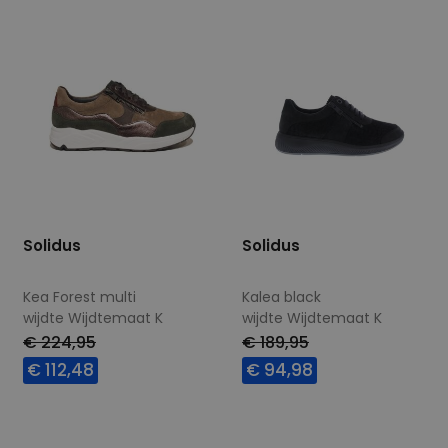
Solidus
Solidus
Kea Forest multi
Kalea black
wijdte Wijdtemaat K
wijdte Wijdtemaat K
€ 224,95
€ 189,95
€ 112,48
€ 94,98
Beschikbare maten
Beschikbare maten
4,5
5,5
5