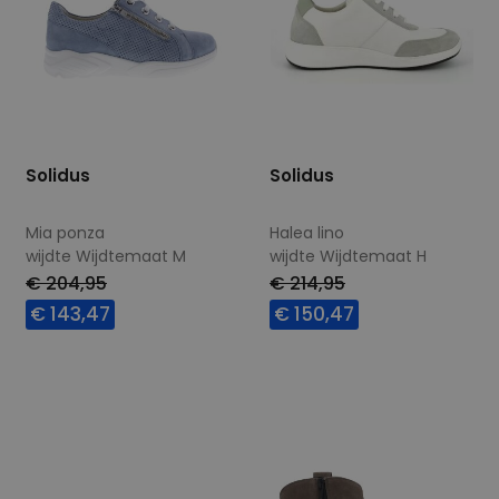
Solidus
Solidus
Mia ponza
Halea lino
wijdte Wijdtemaat M
wijdte Wijdtemaat H
€ 204,95
€ 214,95
€ 143,47
€ 150,47
Beschikbare maten
Beschikbare maten
6,5
4
4,5
5,5
6,5