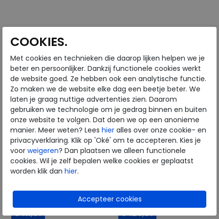
Beschikbare maten
Beschikbare maten
7
7,5
4,5
6
COOKIES.
Met cookies en technieken die daarop lijken helpen we je
beter en persoonlijker. Dankzij functionele cookies werkt
de website goed. Ze hebben ook een analytische functie.
Zo maken we de website elke dag een beetje beter. We
laten je graag nuttige advertenties zien. Daarom
gebruiken we technologie om je gedrag binnen en buiten
onze website te volgen. Dat doen we op een anonieme
manier. Meer weten? Lees
hier
alles over onze cookie- en
privacyverklaring. Klik op 'Oké' om te accepteren. Kies je
voor
weigeren
? Dan plaatsen we alleen functionele
Solidus
Solidus
cookies. Wil je zelf bepalen welke cookies er geplaatst
worden klik dan
hier
.
Kate marmo
Halea brown
wijdte Wijdtemaat K
wijdte Wijdtemaat H
€ 159,95
€ 209,95
€ 111,97
€ 125,97