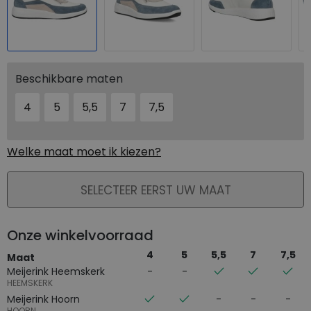
Beschikbare maten
4
5
5,5
7
7,5
Welke maat moet ik kiezen?
PLAATS IN WINKELMAND
SELECTEER EERST UW MAAT
Onze winkelvoorraad
4
5
5,5
7
7,5
Maat
Meijerink Heemskerk
HEEMSKERK
Meijerink Hoorn
HOORN