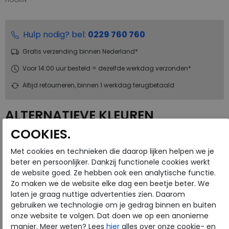
Hulp nodig? bel:
0229 760 760
Gratis verzending binnen Nederland*
Voor 14:00 uur besteld = dezelfde werkdag verzonden*
Altijd retourneren, binnen 1 werkdag terugbetaald
ALTERNATIEVE KLEUREN
COOKIES.
Met cookies en technieken die daarop lijken helpen we je
beter en persoonlijker. Dankzij functionele cookies werkt
de website goed. Ze hebben ook een analytische functie.
Zo maken we de website elke dag een beetje beter. We
laten je graag nuttige advertenties zien. Daarom
Merk
Solidus
gebruiken we technologie om je gedrag binnen en buiten
Fabrikantcode
56287-80518
onze website te volgen. Dat doen we op een anonieme
Bestelcode
234.69.000025
manier. Meer weten? Lees
hier
alles over onze cookie- en