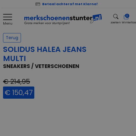
Betaal achteraf met Klarna!
0
zoeken
Winkelta
Menu
zoeken
Terug
SOLIDUS HALEA JEANS
MULTI
SNEAKERS / VETERSCHOENEN
€ 214,95
€ 150,47