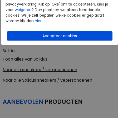
Kleur
Jeans multi
privacyverklaring. Klik op 'Oké' om te accepteren. Kies je
voor
weigeren
? Dan plaatsen we alleen functionele
cookies. Wil je zelf bepalen welke cookies er geplaatst
Materiaal
Leer met velour
worden klik dan
hier
.
Wijdtemaat
h
Uitneembaar voetbed
ja
Solidus
Toon alles van
Solidus
Naar alle
sneakers / veterschoenen
Naar alle
Solidus sneakers / veterschoenen
AANBEVOLEN
PRODUCTEN