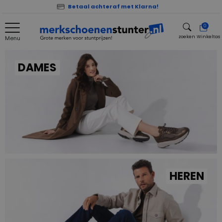
Betaal achteraf met Klarna!
0
zoeken
Winkeltas
Menu
zoeken
DAMES
HEREN