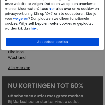
Westland
onze website te volgen. Dat doen we op een anonieme
Wolky
manier. Meer weten? Lees
hier
alles over onze cookie- en
Herenschoenen
privacyverklaring. Klik op 'Oké' om te accepteren. Kies je
Australian
voor
weigeren
? Dan plaatsen we alleen functionele
cookies. Wil je zelf bepalen welke cookies er geplaatst
Birkenstock
worden klik dan
hier
.
Clarks
ECCO
Finn Comfort
Mephisto
Pikolinos
Westland
Alle merken
NU KORTINGEN TOT 60%
Dé schoenen outlet met grote merken
Bij Merkschoenenstunter vindt u outlet