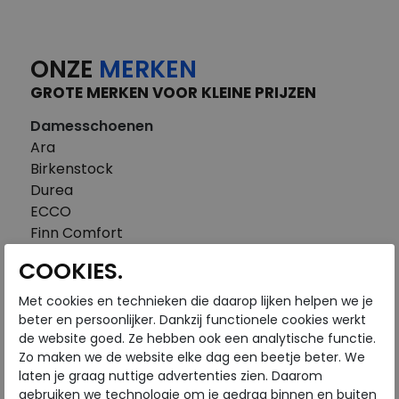
ONZE
MERKEN
GROTE MERKEN VOOR KLEINE PRIJZEN
Damesschoenen
Ara
Birkenstock
Durea
ECCO
Finn Comfort
FitFlop
COOKIES.
Gabor
Piedi Nudi
Met cookies en technieken die daarop lijken helpen we je
Pikolinos
beter en persoonlijker. Dankzij functionele cookies werkt
de website goed. Ze hebben ook een analytische functie.
Solidus
Zo maken we de website elke dag een beetje beter. We
Think
laten je graag nuttige advertenties zien. Daarom
Waldlaufer
gebruiken we technologie om je gedrag binnen en buiten