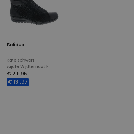
Solidus
Kate schwarz
wijdte Wijdtemaat K
€ 219,95
€ 131,97
Beschikbare maten
4
9+