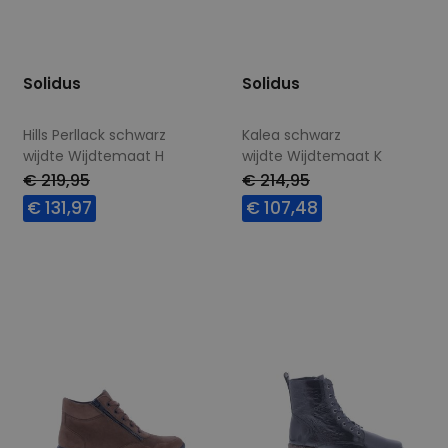
Solidus
Solidus
Hills Perllack schwarz
Kalea schwarz
wijdte Wijdtemaat H
wijdte Wijdtemaat K
€ 219,95
€ 214,95
€ 131,97
€ 107,48
Beschikbare maten
Beschikbare maten
5
5,5
7,5
8
4,5