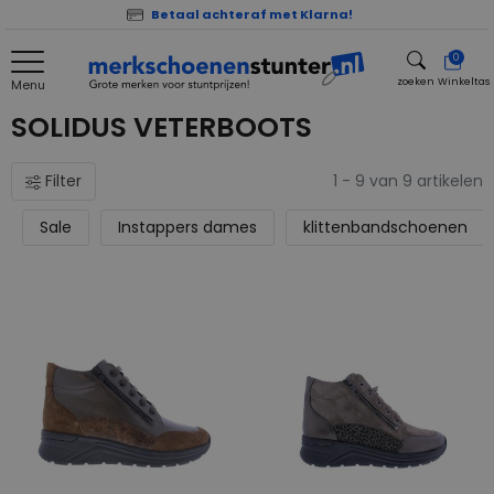
Betaal achteraf met Klarna!
0
zoeken
Winkeltas
Menu
zoeken
SOLIDUS VETERBOOTS
Filter
1 - 9 van 9 artikelen
Sale
Instappers dames
klittenbandschoenen