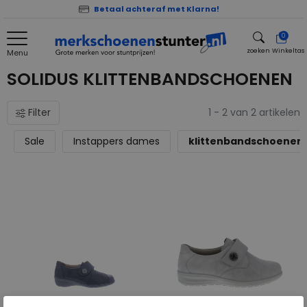
Betaal achteraf met Klarna!
0
zoeken
Winkeltas
Menu
zoeken
SOLIDUS KLITTENBANDSCHOENEN
Filter
1 - 2 van 2 artikelen
Sale
Instappers dames
klittenbandschoenen