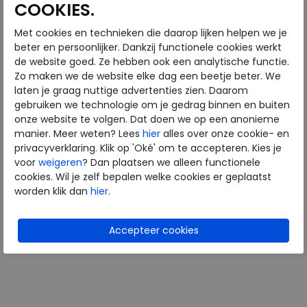
COOKIES.
Met cookies en technieken die daarop lijken helpen we je
Solidus
Solidus
beter en persoonlijker. Dankzij functionele cookies werkt
de website goed. Ze hebben ook een analytische functie.
Zo maken we de website elke dag een beetje beter. We
Hedda zwart
Kate grey
laten je graag nuttige advertenties zien. Daarom
wijdte Wijdtemaat F
wijdte Wijdtemaat K
gebruiken we technologie om je gedrag binnen en buiten
€ 159,95
€ 179,95
onze website te volgen. Dat doen we op een anonieme
€ 95,97
€ 125,97
manier. Meer weten? Lees
hier
alles over onze cookie- en
privacyverklaring. Klik op 'Oké' om te accepteren. Kies je
Beschikbare maten
Beschikbare maten
voor
weigeren
? Dan plaatsen we alleen functionele
4
4
7
cookies. Wil je zelf bepalen welke cookies er geplaatst
worden klik dan
hier
.