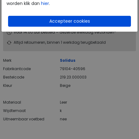
worden klik dan
hier
.
Hulp nodig? bel:
0229 760 760
Gratis verzending binnen Nederland*
Voor 14:00 uur besteld = dezelfde werkdag verzonden*
Altijd retourneren, binnen 1 werkdag terugbetaald
Merk
Solidus
Fabrikantcode
79104-40596
Bestelcode
219.23.000003
Kleur
Beige
Materiaal
Leer
Wijdtemaat
k
Uitneembaar voetbed
nee