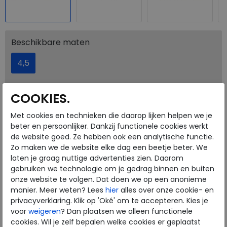
Beschikbare maten
4,5
COOKIES.
Welke maat moet ik kiezen?
Met cookies en technieken die daarop lijken helpen we je
PLAATS IN WINKELMAND
beter en persoonlijker. Dankzij functionele cookies werkt
de website goed. Ze hebben ook een analytische functie.
Zo maken we de website elke dag een beetje beter. We
SELECTEER EERST UW MAAT
Onze winkelvoorraad
laten je graag nuttige advertenties zien. Daarom
gebruiken we technologie om je gedrag binnen en buiten
4,5
Maat
onze website te volgen. Dat doen we op een anonieme
Meijerink Heemskerk
manier. Meer weten? Lees
hier
alles over onze cookie- en
HEEMSKERK
privacyverklaring. Klik op 'Oké' om te accepteren. Kies je
Meijerink Hoorn
voor
weigeren
? Dan plaatsen we alleen functionele
HOORN
cookies. Wil je zelf bepalen welke cookies er geplaatst