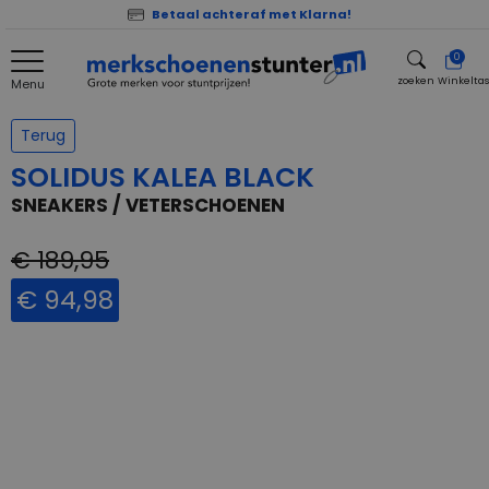
Betaal achteraf met Klarna!
0
zoeken
Winkelta
Menu
zoeken
Terug
SOLIDUS KALEA BLACK
SNEAKERS / VETERSCHOENEN
€ 189,95
€ 94,98