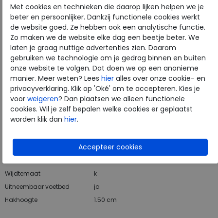
Met cookies en technieken die daarop lijken helpen we je
beter en persoonlijker. Dankzij functionele cookies werkt
Hulp nodig? bel:
0229 760 760
de website goed. Ze hebben ook een analytische functie.
Gratis verzending binnen Nederland*
Zo maken we de website elke dag een beetje beter. We
laten je graag nuttige advertenties zien. Daarom
Voor 14:00 uur besteld = dezelfde werkdag verzonden*
gebruiken we technologie om je gedrag binnen en buiten
Altijd retourneren, binnen 1 werkdag terugbetaald
onze website te volgen. Dat doen we op een anonieme
manier. Meer weten? Lees
hier
alles over onze cookie- en
privacyverklaring. Klik op 'Oké' om te accepteren. Kies je
Merk
Solidus
voor
weigeren
? Dan plaatsen we alleen functionele
Fabrikantcode
65503-01136
cookies. Wil je zelf bepalen welke cookies er geplaatst
worden klik dan
hier
.
Bestelcode
234.01.000055
Kleur
Black
Materiaal
Nubuck
Wijdtemaat
k
Uitneembaar voetbed
ja
Hakhoogte
1.50 cm