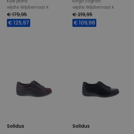
Kyle jeans
Kinga cognac
wijdte Wijdtemaat K
wijdte Wijdtemaat K
€ 179,95
€ 219,95
€ 125,97
€ 109,98
Beschikbare maten
Beschikbare maten
4,5
8
Solidus
Solidus