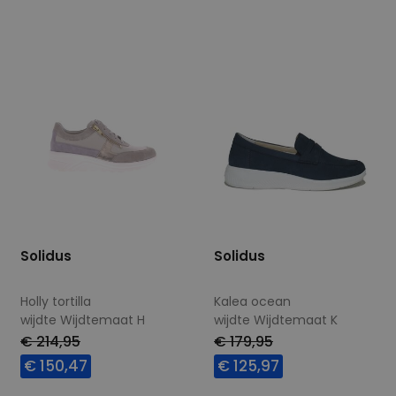
4,5
6,5
9
Solidus
Solidus
Holly tortilla
Kalea ocean
wijdte Wijdtemaat H
wijdte Wijdtemaat K
€ 214,95
€ 179,95
€ 150,47
€ 125,97