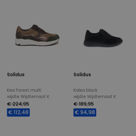
Solidus
Solidus
Kea Forest multi
Kalea black
wijdte Wijdtemaat K
wijdte Wijdtemaat K
€ 224,95
€ 189,95
€ 112,48
€ 94,98
Beschikbare maten
Beschikbare maten
4,5
5,5
5