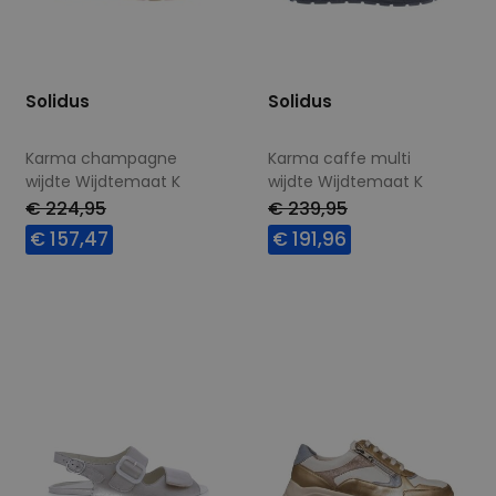
Solidus
Solidus
Karma champagne
Karma caffe multi
wijdte Wijdtemaat K
wijdte Wijdtemaat K
€ 224,95
€ 239,95
€ 157,47
€ 191,96
Beschikbare maten
Beschikbare maten
4,5
5,5
6
6,5
5
7
7,5
9
7
7,5
8