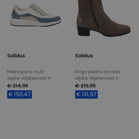
Solidus
Solidus
Halea jeans multi
Kinga pelista arcadia
wijdte Wijdtemaat H
wijdte Wijdtemaat K
€ 214,95
€ 219,95
€ 150,47
€ 131,97
Beschikbare maten
Beschikbare maten
4
5
5,5
7
7,5
7,5