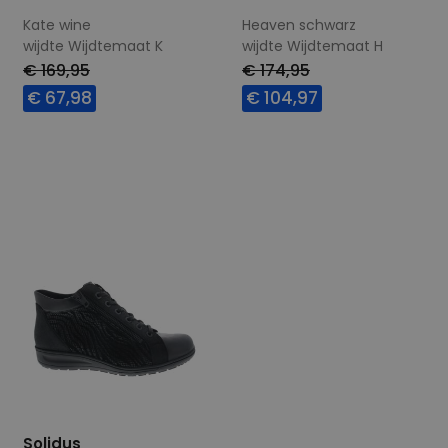
Kate wine
Heaven schwarz
wijdte Wijdtemaat K
wijdte Wijdtemaat H
€ 169,95
€ 174,95
€ 67,98
€ 104,97
Beschikbare maten
Beschikbare maten
4
4,5
5
Solidus