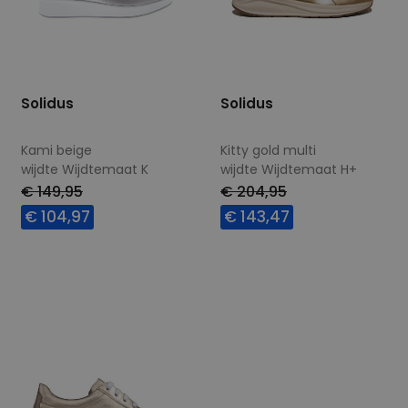
Solidus
Solidus
Kami beige
Kitty gold multi
wijdte Wijdtemaat K
wijdte Wijdtemaat H+
€ 149,95
€ 204,95
€ 104,97
€ 143,47
Beschikbare maten
Beschikbare maten
4,5
4,5
6
7
8