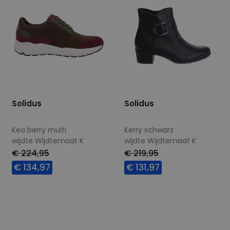
Solidus
Solidus
Kea berry multi
Kerry schwarz
wijdte Wijdtemaat K
wijdte Wijdtemaat K
€ 224,95
€ 219,95
€ 134,97
€ 131,97
Beschikbare maten
Beschikbare maten
4
4,5
4