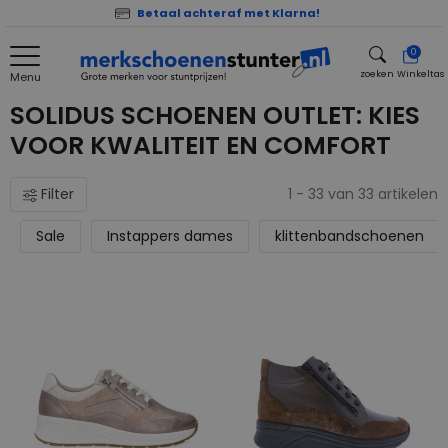
Betaal achteraf met Klarna!
0
zoeken
Winkeltas
Menu
zoeken
SOLIDUS SCHOENEN OUTLET: KIES
VOOR KWALITEIT EN COMFORT
Filter
1 - 33 van 33 artikelen
Sale
Instappers dames
klittenbandschoenen