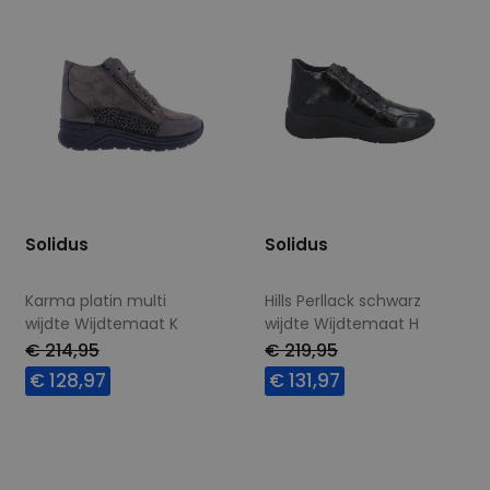
Solidus
Solidus
Karma platin multi
Hills Perllack schwarz
wijdte Wijdtemaat K
wijdte Wijdtemaat H
€ 214,95
€ 219,95
€ 128,97
€ 131,97
Beschikbare maten
Beschikbare maten
7,5
5
5,5
7,5
8