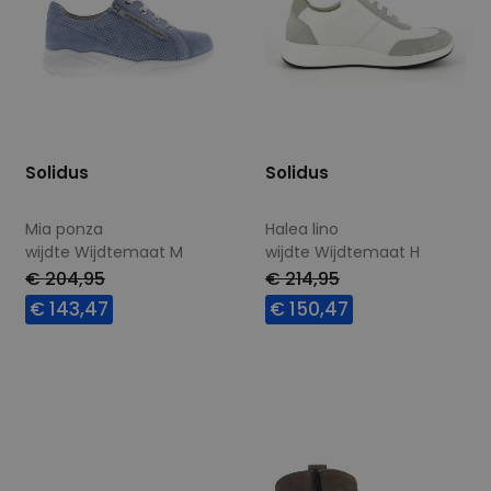
Solidus
Solidus
Mia ponza
Halea lino
wijdte Wijdtemaat M
wijdte Wijdtemaat H
€ 204,95
€ 214,95
€ 143,47
€ 150,47
Beschikbare maten
Beschikbare maten
6,5
4
4,5
5,5
6,5