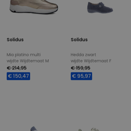
Solidus
Solidus
Mia platino multi
Hedda zwart
wijdte Wijdtemaat M
wijdte Wijdtemaat F
€ 214,95
€ 159,95
€ 150,47
€ 95,97
Beschikbare maten
Beschikbare maten
4,5
5,5
6,5
7
4
7,5