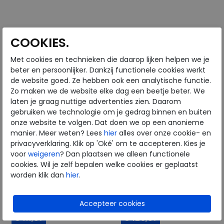
Beschikbare maten
Beschikbare maten
6
7
7,5
4,5
6
COOKIES.
Met cookies en technieken die daarop lijken helpen we je
beter en persoonlijker. Dankzij functionele cookies werkt
de website goed. Ze hebben ook een analytische functie.
Zo maken we de website elke dag een beetje beter. We
laten je graag nuttige advertenties zien. Daarom
gebruiken we technologie om je gedrag binnen en buiten
onze website te volgen. Dat doen we op een anonieme
manier. Meer weten? Lees
hier
alles over onze cookie- en
privacyverklaring. Klik op 'Oké' om te accepteren. Kies je
voor
weigeren
? Dan plaatsen we alleen functionele
Solidus
Solidus
cookies. Wil je zelf bepalen welke cookies er geplaatst
worden klik dan
hier
.
Kate marmo
Halea brown
wijdte Wijdtemaat K
wijdte Wijdtemaat H
€ 159,95
€ 209,95
€ 111,97
€ 125,97