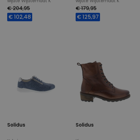
wijdte Wijdtemaat K
wijdte Wijdtemaat K
€ 204,95
€ 179,95
€ 102,48
€ 125,97
Beschikbare maten
Beschikbare maten
4,5
4
7
Solidus
Solidus