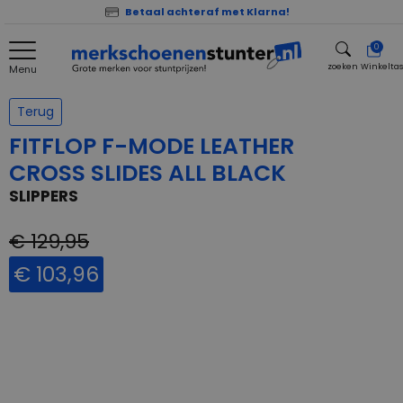
Betaal achteraf met Klarna!
0
zoeken
Winkelta
Menu
zoeken
Terug
FITFLOP F-MODE LEATHER
CROSS SLIDES ALL BLACK
SLIPPERS
€ 129,95
€ 103,96