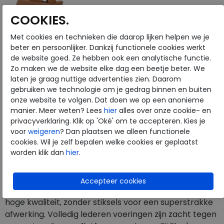
COOKIES.
Merk
FitFlop
Met cookies en technieken die daarop lijken helpen we je
Fabrikantcode
FW5-090
beter en persoonlijker. Dankzij functionele cookies werkt
Bestelcode
202.01.000018
de website goed. Ze hebben ook een analytische functie.
Kleur
All black
Zo maken we de website elke dag een beetje beter. We
laten je graag nuttige advertenties zien. Daarom
gebruiken we technologie om je gedrag binnen en buiten
Materiaal
Leer
onze website te volgen. Dat doen we op een anonieme
Wijdtemaat
n
manier. Meer weten? Lees
hier
alles over onze cookie- en
Uitneembaar voetbed
nee
privacyverklaring. Klik op 'Oké' om te accepteren. Kies je
voor
weigeren
? Dan plaatsen we alleen functionele
cookies. Wil je zelf bepalen welke cookies er geplaatst
worden klik dan
hier
.
Deze hoge slides zullen je alledaagse styling
onmiddellijk opkrikken. FitFlop heeft ultra-sleek criss-
cross bandjes op een stevige, maar lichte zool gezet.
Cool. Gemakkelijk. Modern. Gemaakt van glad leer van
hoge kwaliteit, zonder stiksels voor een superstrakke
afwerking. Volledig lederen voeringen zijn zacht tegen