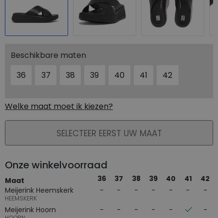
Beschikbare maten
36
37
38
39
40
41
42
Welke maat moet ik kiezen?
PLAATS IN WINKELMAND
SELECTEER EERST UW MAAT
Onze winkelvoorraad
36
37
38
39
40
41
42
Maat
Meijerink Heemskerk
HEEMSKERK
Meijerink Hoorn
HOORN