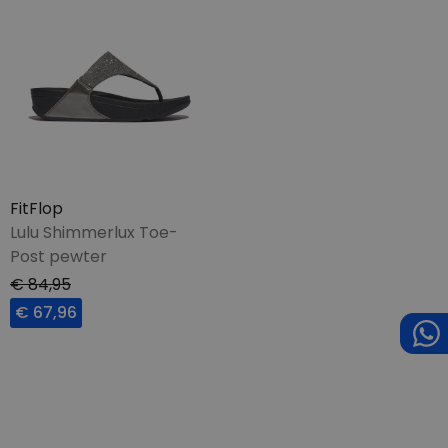
FitFlop
Lulu Shimmerlux Toe-
Post pewter
€ 84,95
€ 67,96