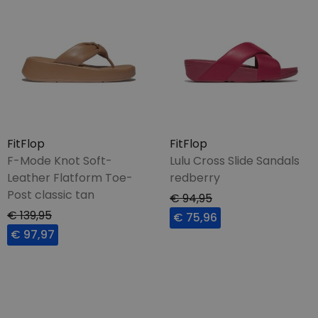
FitFlop
FitFlop
F-Mode Knot Soft-
Lulu Cross Slide Sandals
Leather Flatform Toe-
redberry
Post classic tan
€ 94,95
€ 139,95
€ 75,96
€ 97,97