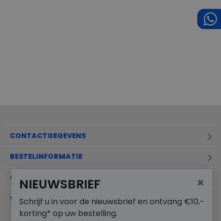
CONTACTGEGEVENS
BESTELINFORMATIE
OVER MERKSCHOENENSTUNTER.NL
×
NIEUWSBRIEF
VEELGESTELDE VRAGEN
Schrijf u in voor de nieuwsbrief en ontvang €10,-
korting* op uw bestelling.