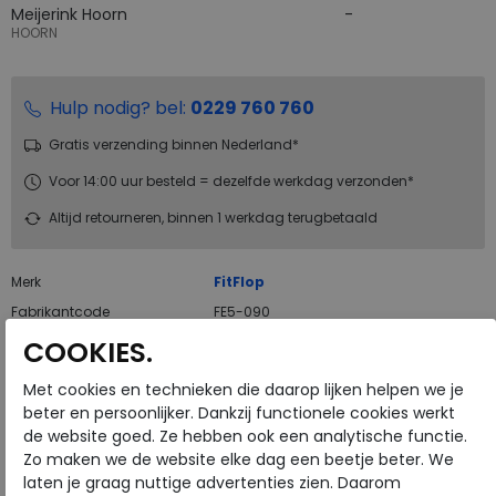
Meijerink Hoorn
HOORN
Hulp nodig? bel:
0229 760 760
Gratis verzending binnen Nederland*
Voor 14:00 uur besteld = dezelfde werkdag verzonden*
Altijd retourneren, binnen 1 werkdag terugbetaald
Merk
FitFlop
Fabrikantcode
FE5-090
Bestelcode
205.01.000025
COOKIES.
Kleur
All black
Met cookies en technieken die daarop lijken helpen we je
beter en persoonlijker. Dankzij functionele cookies werkt
Materiaal
Pu
de website goed. Ze hebben ook een analytische functie.
Zo maken we de website elke dag een beetje beter. We
Uitneembaar voetbed
nee
laten je graag nuttige advertenties zien. Daarom