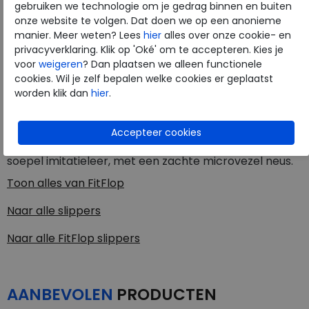
gebruiken we technologie om je gedrag binnen en buiten
onze website te volgen. Dat doen we op een anonieme
Laat je accessoires thuis - deze elegante sandalen zijn
manier. Meer weten? Lees
hier
alles over onze cookie- en
alles wat je nodig hebt. Ze kleden elke look aan met
privacyverklaring. Klik op 'Oké' om te accepteren. Kies je
een trio van gladde metallic-gekleurde 'hars' schijven
voor
weigeren
? Dan plaatsen we alleen functionele
in mat geborstelde metalen omhulsels (dat is
cookies. Wil je zelf bepalen welke cookies er geplaatst
worden klik dan
hier
.
geometrie waar we van houden). Met daaronder onze
supergewatteerde, drukverdelende
Microwobbleboard tussenzolen voor non-stop
ergonomisch comfort. Deze versie is gemaakt van
soepel imitatieleer, met een zachte microvezel neus.
Toon alles van
FitFlop
Naar alle
slippers
Naar alle
FitFlop slippers
AANBEVOLEN
PRODUCTEN