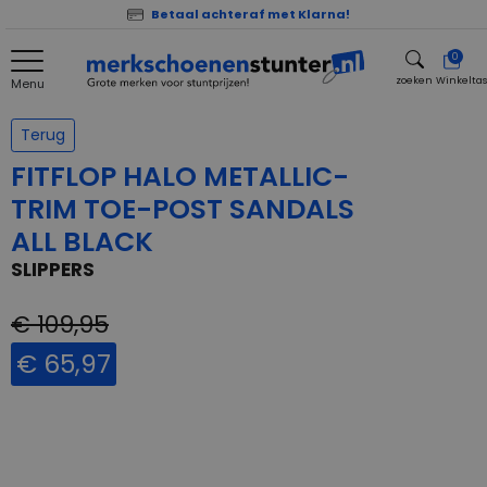
Betaal achteraf met Klarna!
0
zoeken
Winkelta
Menu
zoeken
Terug
FITFLOP HALO METALLIC-
TRIM TOE-POST SANDALS
ALL BLACK
SLIPPERS
€ 109,95
€ 65,97