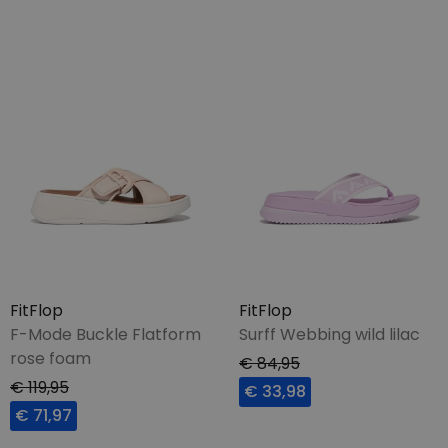
FitFlop
FitFlop
F-Mode Buckle Flatform
Surff Webbing wild lilac
rose foam
€ 84,95
€ 119,95
€ 33,98
€ 71,97