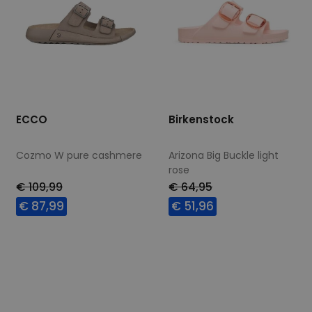
ECCO
Birkenstock
Cozmo W pure cashmere
Arizona Big Buckle light
rose
wijdte Nar.
€ 109,99
€ 64,95
€ 87,99
€ 51,96
Beschikbare maten
Beschikbare maten
37
39
40
41
37
38
39
40
42
41