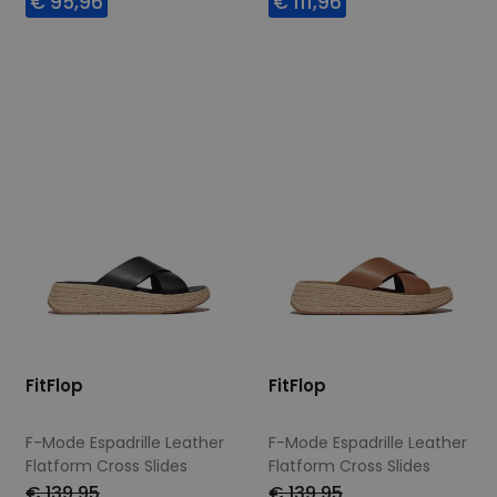
€ 95,96
€ 111,96
Beschikbare maten
Beschikbare maten
39
41
42
37
39
42
FitFlop
FitFlop
F-Mode Espadrille Leather
F-Mode Espadrille Leather
Flatform Cross Slides
Flatform Cross Slides
black
deep tan
€ 139,95
€ 139,95