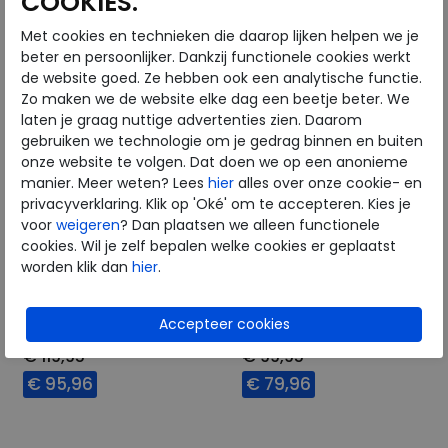
COOKIES.
42
Met cookies en technieken die daarop lijken helpen we je
beter en persoonlijker. Dankzij functionele cookies werkt
de website goed. Ze hebben ook een analytische functie.
Zo maken we de website elke dag een beetje beter. We
laten je graag nuttige advertenties zien. Daarom
gebruiken we technologie om je gedrag binnen en buiten
onze website te volgen. Dat doen we op een anonieme
manier. Meer weten? Lees
hier
alles over onze cookie- en
privacyverklaring. Klik op 'Oké' om te accepteren. Kies je
voor
weigeren
? Dan plaatsen we alleen functionele
cookies. Wil je zelf bepalen welke cookies er geplaatst
Birkenstock
Birkenstock
worden klik dan
hier
.
Arizona sandcastle
Arizona pecan
wijdte Nar.
wijdte Nar.
€ 119,95
€ 99,95
€ 95,96
€ 79,96
Beschikbare maten
Beschikbare maten