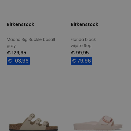
Birkenstock
Birkenstock
Madrid Big Buckle basalt
Florida black
grey
wijdte Reg.
wijdte Nar.
€ 129,95
€ 99,95
€ 103,96
€ 79,96
Beschikbare maten
Beschikbare maten
37
39
40
41
37
40
41
42