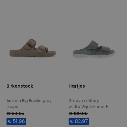
37
40
40
Birkenstock
Hartjes
Arizona Big Buckle gray
Groove military
taupe
wijdte Wijdtemaat H
wijdte Nar.
€ 64,95
€ 139,95
€ 51,96
€ 83,97