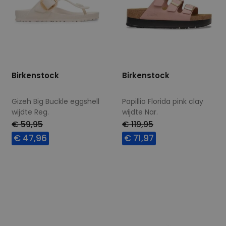
Birkenstock
Birkenstock
Gizeh Big Buckle eggshell
Papillio Florida pink clay
wijdte Reg.
wijdte Nar.
€ 59,95
€ 119,95
€ 47,96
€ 71,97
Beschikbare maten
Beschikbare maten
39
40
42
37
38
39
40
41