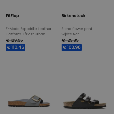
FitFlop
Birkenstock
F-Mode Espadrille Leather
Siena flower print
Flatform T/Post urban
wijdte Nar.
white
€ 129,95
€ 129,95
€ 110,46
€ 103,96
Beschikbare maten
Beschikbare maten
42
37
38
39
42