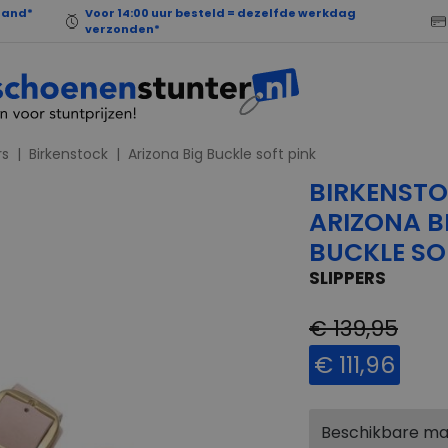
land*
Voor 14:00 uur besteld = dezelfde werkdag
verzonden*
rs
Birkenstock
Arizona Big Buckle soft pink
BIRKENST
ARIZONA B
BUCKLE SO
SLIPPERS
€ 139,95
€ 111,96
Beschikbare m