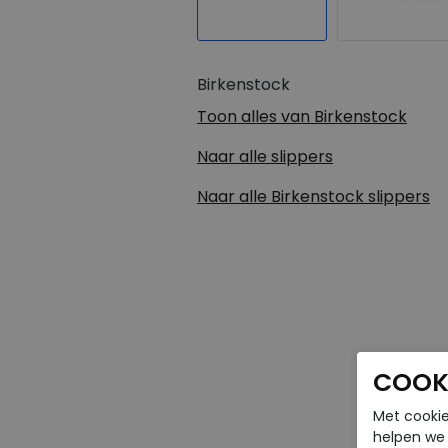
Birkenstock
Toon alles van
Birkenstock
Naar alle
slippers
Naar alle
Birkenstock slippers
COOKI
Met cookie
helpen we j