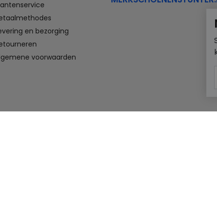
lantenservice
etaalmethodes
evering en bezorging
etourneren
lgemene voorwaarden