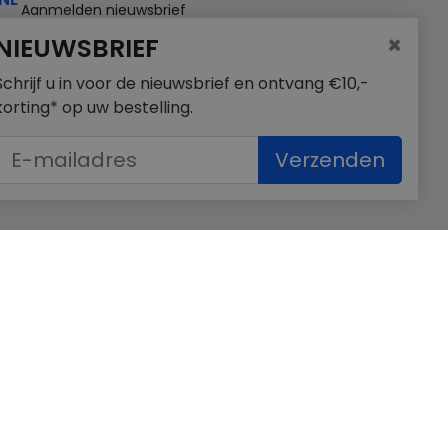
Aanmelden nieuwsbrief
×
NIEUWSBRIEF
Schrijf u in voor de nieuwsbrief en ontvang €10,-
korting* op uw bestelling.
Verzenden