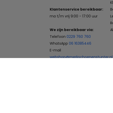
K
Klantenservice bereikbaar:
B
ma t/m vrij 9:00 - 17:00 uur
L
R
We zijn bereikbaar via:
A
Telefoon
0229 760 760
WhatsApp
06 16385446
E-mail
webshop@merkschoenenstunter.nl
Betaalmogelijkheden