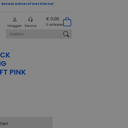
Betaal achteraf met Klarna!
€ 0,00
0 artikelen
Inloggen
Service
zoeken
OCK
IG
FT PINK
aten