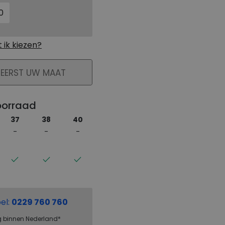
0
ik kiezen?
KELMAND
 EERST UW MAAT
oorraad
37
38
40
el:
0229 760 760
g binnen Nederland*