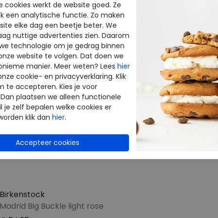
e cookies werkt de website goed. Ze
CTEN
k een analytische functie. Zo maken
ite elke dag een beetje beter. We
raag nuttige advertenties zien. Daarom
 we technologie om je gedrag binnen
onze website te volgen. Dat doen we
onieme manier. Meer weten? Lees
hier
onze cookie- en privacyverklaring. Klik
m te accepteren. Kies je voor
 Dan plaatsen we alleen functionele
l je zelf bepalen welke cookies er
worden klik dan
hier
.
Birkenstock
Madrid Big Buckle light rose