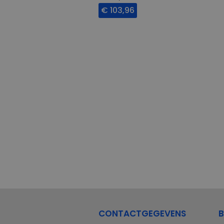
€ 103,96
CONTACTGEGEVENS
B