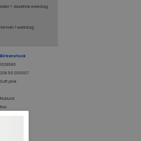
steld = dezelfde werkdag
, binnen 1 werkdag
Birkenstock
1026583
206.50.000007
Soft pink
Nubuck
Nar.
nee