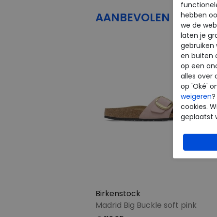
functionel
AANBEVOLEN
PRODU
hebben oo
we de webs
laten je g
gebruiken
en buiten 
op een an
alles over 
op 'Oké' o
weigeren
?
cookies. Wi
geplaatst 
Birkenstock
Madrid Big Buckle soft pink