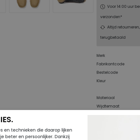
Voor 14:00 uur be
verzonden*
Altijd retourneren
terugbetaald
Merk
Fabrikantcode
Bestelcode
Kleur
Materiaal
Wijdtemaat
Uitneembaar
ES.
voetbed
s en technieken die daarop lijken
e beter en persoonlijker. Dankzij