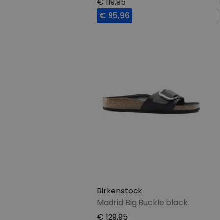
€ 119,95
€ 95,96
Birkenstock
Madrid Big Buckle black
€ 129,95