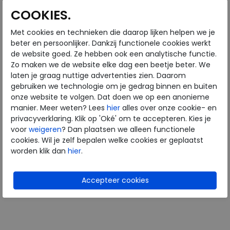
COOKIES.
Met cookies en technieken die daarop lijken helpen we je
beter en persoonlijker. Dankzij functionele cookies werkt
Xsensible
de website goed. Ze hebben ook een analytische functie.
Stretchwalker
Zo maken we de website elke dag een beetje beter. We
Mykonos black
laten je graag nuttige advertenties zien. Daarom
wijdte Wijdtemaat H
gebruiken we technologie om je gedrag binnen en buiten
€ 169,95
onze website te volgen. Dat doen we op een anonieme
manier. Meer weten? Lees
hier
alles over onze cookie- en
€ 101,97
privacyverklaring. Klik op 'Oké' om te accepteren. Kies je
Beschikbare maten
voor
weigeren
? Dan plaatsen we alleen functionele
cookies. Wil je zelf bepalen welke cookies er geplaatst
37
worden klik dan
hier
.