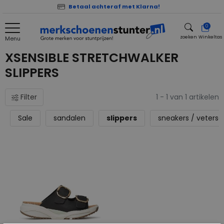
Betaal achteraf met Klarna!
0
zoeken
Winkeltas
Menu
zoeken
XSENSIBLE STRETCHWALKER
SLIPPERS
Filter
1 - 1 van 1 artikelen
Sale
sandalen
slippers
sneakers / veters