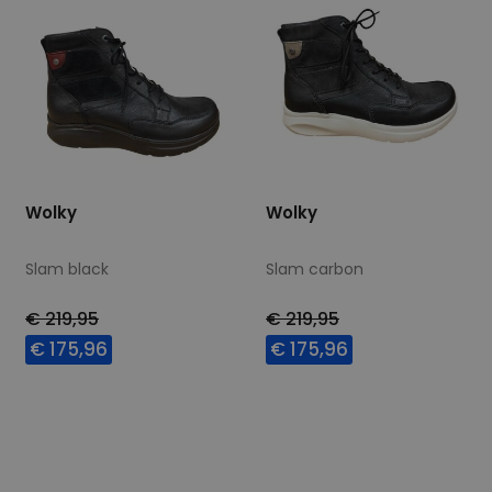
Wolky
Wolky
Slam black
Slam carbon
€ 219,95
€ 219,95
€ 175,96
€ 175,96
Beschikbare maten
Beschikbare maten
37
40
42
37
38
39
42