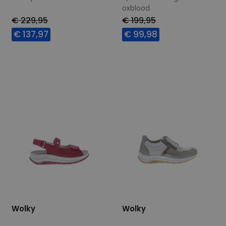
oxblood
€ 229,95
€ 199,95
€ 137,97
€ 99,98
Beschikbare maten
Beschikbare maten
37
43
Wolky
Wolky