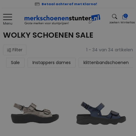
Betaal achteraf met Klarna!
0
zoeken
Winkeltas
Menu
zoeken
WOLKY SCHOENEN SALE
Filter
1 - 34 van 34 artikelen
Sale
Instappers dames
klittenbandschoenen