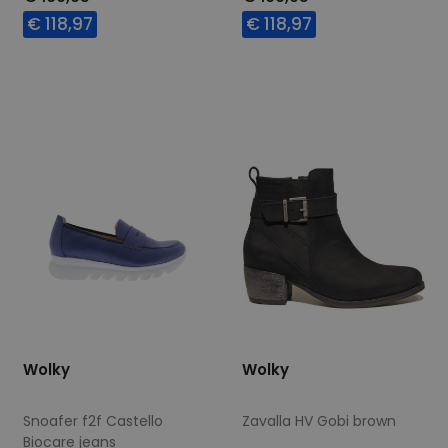
€ 118,97
€ 118,97
Beschikbare maten
Beschikbare maten
42
39
40
Wolky
Wolky
Snoafer f2f Castello
Zavalla HV Gobi brown
Biocare jeans