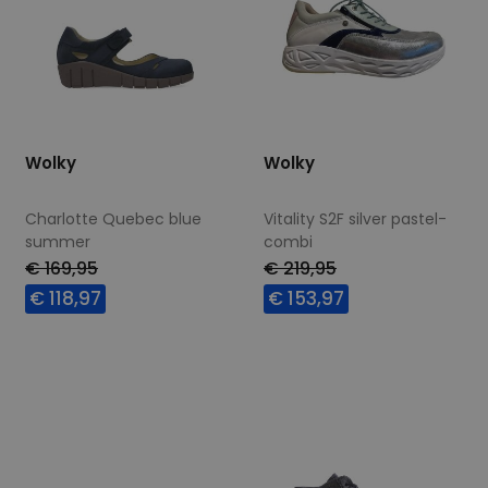
Wolky
Wolky
Charlotte Quebec blue
Vitality S2F silver pastel-
summer
combi
€ 169,95
€ 219,95
€ 118,97
€ 153,97
Beschikbare maten
Beschikbare maten
38
41
42
43
38
39
41
42