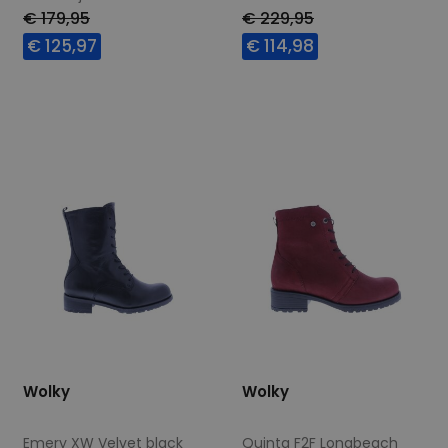
€ 179,95
€ 229,95
€ 125,97
€ 114,98
Beschikbare maten
Beschikbare maten
37
38
40
43
38
41
Wolky
Wolky
Emery XW Velvet black
Quinta F2F Longbeach