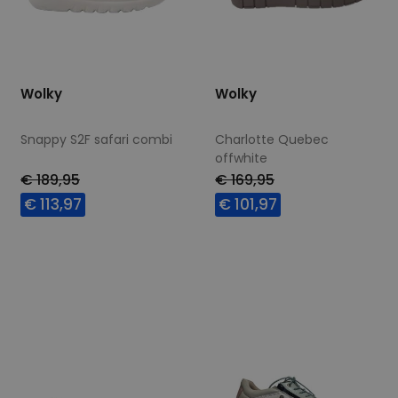
Wolky
Wolky
Snappy S2F safari combi
Charlotte Quebec
offwhite
€ 189,95
€ 169,95
€ 113,97
€ 101,97
Beschikbare maten
Beschikbare maten
39
40
41
42
41
42