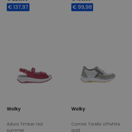
€ 137,97
€ 99,98
Beschikbare maten
Beschikbare maten
37
43
Wolky
Wolky
Adura Timber red
Comrie Torello offwhite
summer
gold