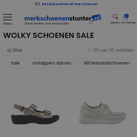
Betaal achteraf met Klarna!
0
zoeken
Winkeltas
Menu
zoeken
WOLKY SCHOENEN SALE
Filter
1 - 30 van 30 artikelen
Sale
Instappers dames
klittenbandschoenen