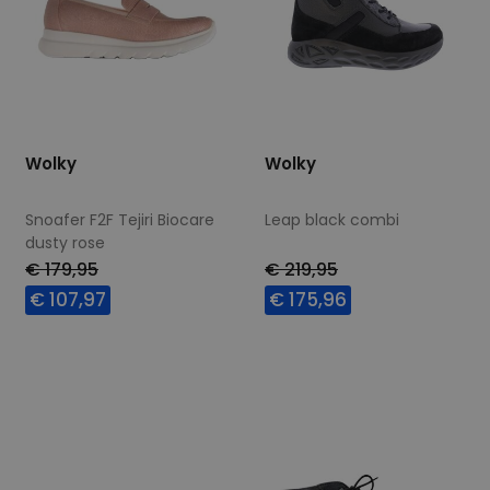
Wolky
Wolky
Snoafer F2F Tejiri Biocare
Leap black combi
dusty rose
€ 179,95
€ 219,95
€ 107,97
€ 175,96
Beschikbare maten
Beschikbare maten
40
41
42
37
42
43