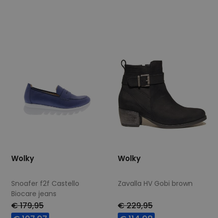
Beschikbare maten
Beschikbare maten
42
39
40
Wolky
Wolky
Snoafer f2f Castello
Zavalla HV Gobi brown
Biocare jeans
€ 179,95
€ 229,95