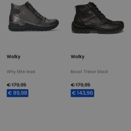
Wolky
Wolky
Why Elite lead
Boost Tresor black
€ 179,95
€ 179,95
€ 89,98
€ 143,96
Beschikbare maten
Beschikbare maten
37
38