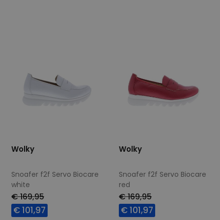
37
39
41
42
38
42
43
Wolky
Wolky
Snoafer f2f Servo Biocare
Snoafer f2f Servo Biocare
white
red
€ 169,95
€ 169,95
€ 101,97
€ 101,97