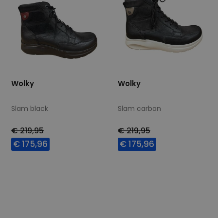
Wolky
Wolky
Slam black
Slam carbon
€ 219,95
€ 219,95
€ 175,96
€ 175,96
Beschikbare maten
Beschikbare maten
37
40
42
37
38
39
42