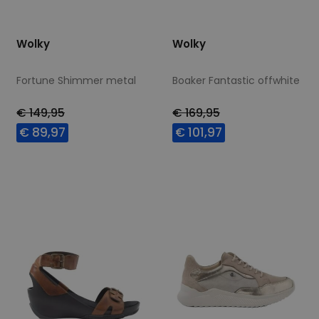
Wolky
Wolky
Fortune Shimmer metal
Boaker Fantastic offwhite
€ 149,95
€ 169,95
€ 89,97
€ 101,97
Beschikbare maten
Beschikbare maten
39
40
41
38
39
40
41
42
43