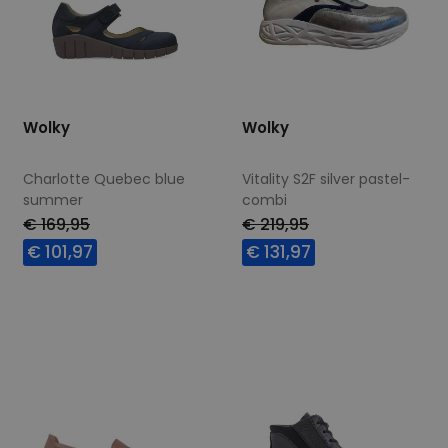
Wolky
Wolky
Charlotte Quebec blue
Vitality S2F silver pastel-
summer
combi
€ 169,95
€ 219,95
€ 101,97
€ 131,97
Beschikbare maten
Beschikbare maten
38
42
43
38
39
42