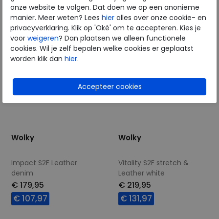
37
39
37
43
onze website te volgen. Dat doen we op een anonieme
manier. Meer weten? Lees
hier
alles over onze cookie- en
privacyverklaring. Klik op 'Oké' om te accepteren. Kies je
voor
weigeren
? Dan plaatsen we alleen functionele
cookies. Wil je zelf bepalen welke cookies er geplaatst
worden klik dan
hier
.
Wolky
Wolky
Impact S2F Leather
Vitality S2F stretch &
denim
Leather white
€ 179,95
€ 219,95
€ 107,97
€ 131,97
Beschikbare maten
Beschikbare maten