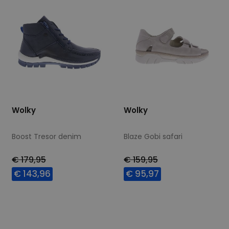
Wolky
Wolky
Boost Tresor denim
Blaze Gobi safari
€ 179,95
€ 159,95
€ 143,96
€ 95,97
Beschikbare maten
Beschikbare maten
37
42
40