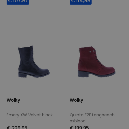
€ 107,97
€ 114,98
Beschikbare maten
Beschikbare maten
37
38
40
43
38
41
Wolky
Wolky
Emery XW Velvet black
Quinta F2F Longbeach
oxblood
€ 229,95
€ 199,95