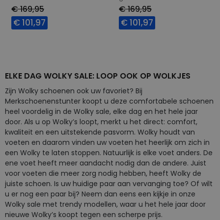
€ 169,95
€ 169,95
€ 101,97
€ 101,97
Beschikbare maten
Beschikbare maten
40
38
ELKE DAG WOLKY SALE: LOOP OOK OP WOLKJES
Zijn Wolky schoenen ook uw favoriet? Bij
Merkschoenenstunter koopt u deze comfortabele schoenen
heel voordelig in de Wolky sale, elke dag en het hele jaar
door. Als u op Wolky’s loopt, merkt u het direct: comfort,
kwaliteit en een uitstekende pasvorm. Wolky houdt van
voeten en daarom vinden uw voeten het heerlijk om zich in
een Wolky te laten stoppen. Natuurlijk is elke voet anders. De
ene voet heeft meer aandacht nodig dan de andere. Juist
voor voeten die meer zorg nodig hebben, heeft Wolky de
juiste schoen. Is uw huidige paar aan vervanging toe? Of wilt
u er nog een paar bij? Neem dan eens een kijkje in onze
Wolky sale met trendy modellen, waar u het hele jaar door
nieuwe Wolky’s koopt tegen een scherpe prijs.