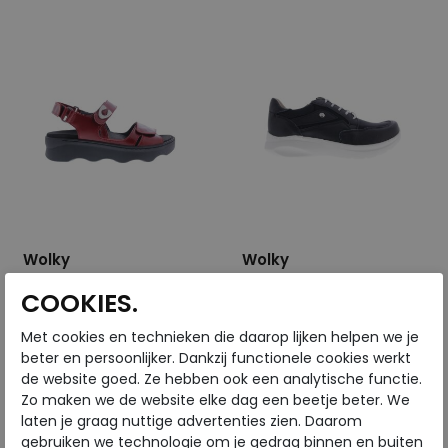
Wolky
Wolky
COOKIES.
Medusa Reflex Leather
Impact S2F Leather black
oxblood
Met cookies en technieken die daarop lijken helpen we je
€ 159,95
€ 179,95
beter en persoonlijker. Dankzij functionele cookies werkt
de website goed. Ze hebben ook een analytische functie.
€ 95,97
€ 107,97
Zo maken we de website elke dag een beetje beter. We
Beschikbare maten
Beschikbare maten
laten je graag nuttige advertenties zien. Daarom
gebruiken we technologie om je gedrag binnen en buiten