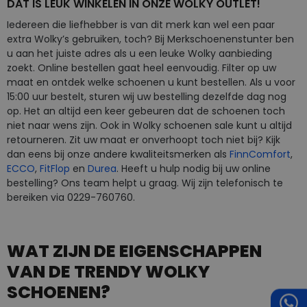
DAT IS LEUK WINKELEN IN ONZE WOLKY OUTLET!
Iedereen die liefhebber is van dit merk kan wel een paar
extra Wolky’s gebruiken, toch? Bij Merkschoenenstunter ben
u aan het juiste adres als u een leuke Wolky aanbieding
zoekt. Online bestellen gaat heel eenvoudig. Filter op uw
maat en ontdek welke schoenen u kunt bestellen. Als u voor
15:00 uur bestelt, sturen wij uw bestelling dezelfde dag nog
op. Het an altijd een keer gebeuren dat de schoenen toch
niet naar wens zijn. Ook in Wolky schoenen sale kunt u altijd
retourneren. Zit uw maat er onverhoopt toch niet bij? Kijk
dan eens bij onze andere kwaliteitsmerken als
FinnComfort
,
ECCO
,
FitFlop
en
Durea
. Heeft u hulp nodig bij uw online
bestelling? Ons team helpt u graag. Wij zijn telefonisch te
bereiken via 0229-760760.
WAT ZIJN DE EIGENSCHAPPEN
VAN DE TRENDY WOLKY
SCHOENEN?