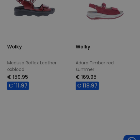
Wolky
Wolky
Medusa Reflex Leather
Adura Timber red
oxblood
summer
€ 159,95
€ 169,95
€ 111,97
€ 118,97
Beschikbare maten
Beschikbare maten
37
39
40