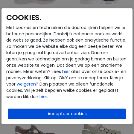
COOKIES.
Met cookies en technieken die daarop lijken helpen we je
Wolky
Wolky
beter en persoonlijker. Dankzij functionele cookies werkt
de website goed. Ze hebben ook een analytische functie.
Zo maken we de website elke dag een beetje beter. We
Blaze Gobi safari
rolling Sun Fantastic black
laten je graag nuttige advertenties zien. Daarom
summer
gebruiken we technologie om je gedrag binnen en buiten
€ 159,95
€ 149,95
onze website te volgen. Dat doen we op een anonieme
€ 111,97
€ 104,97
manier. Meer weten? Lees
hier
alles over onze cookie- en
privacyverklaring. Klik op 'Oké' om te accepteren. Kies je
Beschikbare maten
Beschikbare maten
voor
weigeren
? Dan plaatsen we alleen functionele
40
40
cookies. Wil je zelf bepalen welke cookies er geplaatst
worden klik dan
hier
.