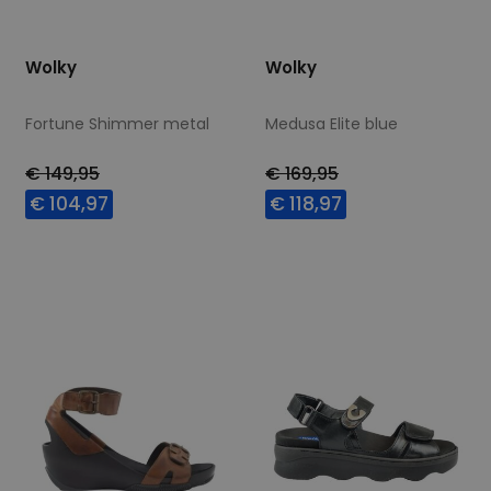
Wolky
Wolky
Fortune Shimmer metal
Medusa Elite blue
€ 149,95
€ 169,95
€ 104,97
€ 118,97
Beschikbare maten
Beschikbare maten
38
39
40
41
37
41
42