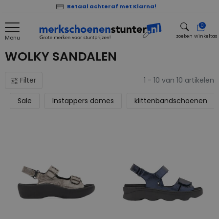
Betaal achteraf met Klarna!
0
zoeken
Winkeltas
Menu
zoeken
WOLKY SANDALEN
Filter
1 - 10 van 10 artikelen
Sale
Instappers dames
klittenbandschoenen