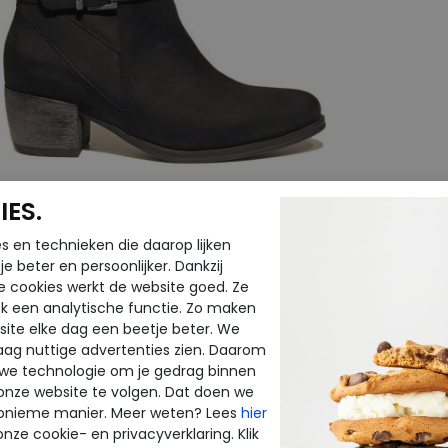
ES.
s en technieken die daarop lijken
Wolky
e beter en persoonlijker. Dankzij
e cookies werkt de website goed. Ze
k een analytische functie. Zo maken
Zavalla HV Gobi brown
ite elke dag een beetje beter. We
raag nuttige advertenties zien. Daarom
€ 229,95
 we technologie om je gedrag binnen
€ 114,98
onze website te volgen. Dat doen we
onieme manier. Meer weten? Lees
hier
Beschikbare maten
onze cookie- en privacyverklaring. Klik