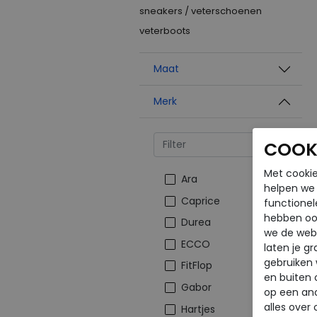
sneakers / veterschoenen
veterboots
Maat
Merk
COOKI
Met cookie
Ara
helpen we j
Caprice
functionel
hebben oo
Durea
we de webs
ECCO
laten je g
gebruiken
FitFlop
en buiten 
Gabor
op een an
alles over 
Hartjes