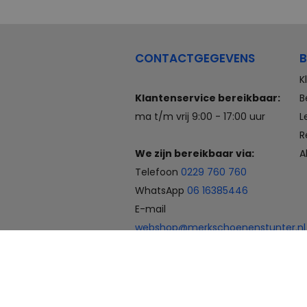
CONTACTGEGEVENS
B
K
Klantenservice bereikbaar:
B
ma t/m vrij 9:00 - 17:00 uur
L
R
We zijn bereikbaar via:
A
Telefoon
0229 760 760
WhatsApp
06 16385446
E-mail
webshop@merkschoenenstunter.nl
Betaalmogelijkheden