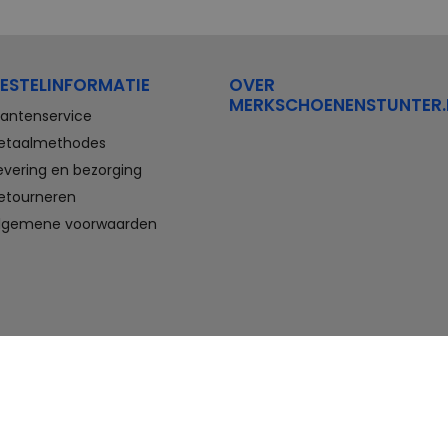
ESTELINFORMATIE
OVER
MERKSCHOENENSTUNTER.
lantenservice
etaalmethodes
evering en bezorging
etourneren
lgemene voorwaarden