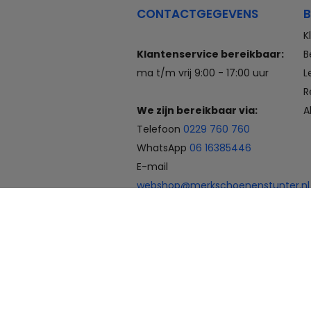
CONTACTGEGEVENS
B
K
Klantenservice bereikbaar:
B
ma t/m vrij 9:00 - 17:00 uur
L
R
We zijn bereikbaar via:
A
Telefoon
0229 760 760
WhatsApp
06 16385446
E-mail
webshop@merkschoenenstunter.nl
Betaalmogelijkheden