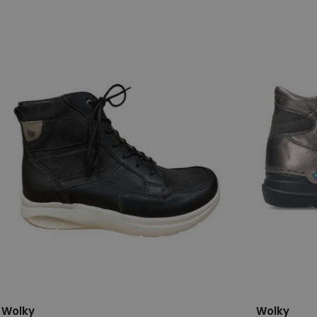
37
42
43
37
40
Wolky
Wolky