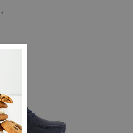
ad
e maten