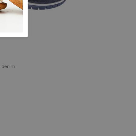
r denim
e maten