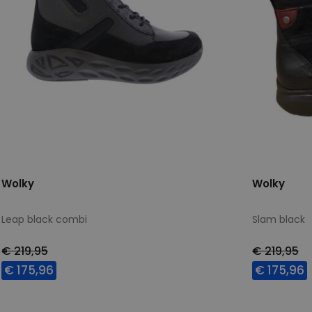
Wolky
Wolky
Leap black combi
Slam black
€ 219,95
€ 219,95
€ 175,96
€ 175,96
Beschikbare maten
Beschikbar