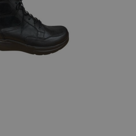
e maten