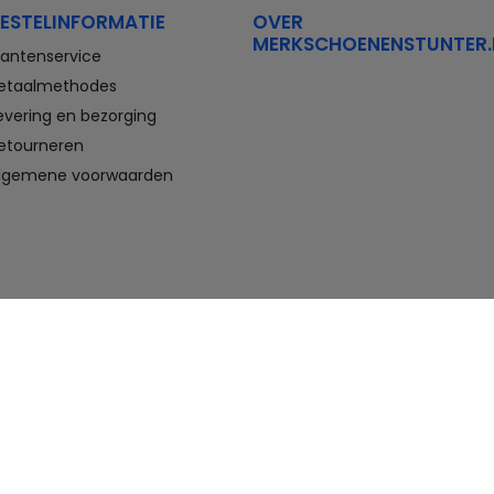
ESTELINFORMATIE
OVER
MERKSCHOENENSTUNTER.
lantenservice
etaalmethodes
evering en bezorging
etourneren
lgemene voorwaarden