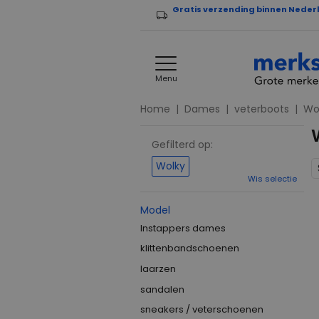
Gratis verzending binnen Neder
Menu
Home
Dames
veterboots
Wo
Gefilterd op:
Wolky
Wis selectie
Model
Instappers dames
klittenbandschoenen
laarzen
sandalen
sneakers / veterschoenen