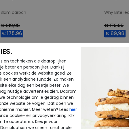
Slam carbon
Why Elite le
€ 219,95
€ 179,95
€ 175,96
€ 89,98
Beschikbare maten
Beschikbar
ES.
37
38
39
42
37
s en technieken die daarop lijken
e beter en persoonlijker. Dankzij
e cookies werkt de website goed. Ze
k een analytische functie. Zo maken
ite elke dag een beetje beter. We
raag nuttige advertenties zien. Daarom
 we technologie om je gedrag binnen
onze website te volgen. Dat doen we
onieme manier. Meer weten? Lees
hier
onze cookie- en privacyverklaring. Klik
m te accepteren. Kies je voor
 Dan plaatsen we alleen functionele