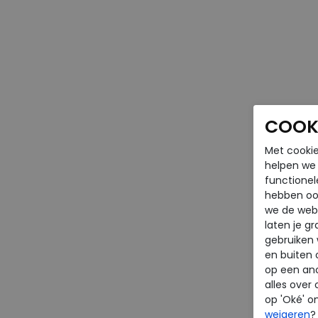
COOKI
Met cookie
helpen we j
functionel
hebben oo
we de webs
laten je g
gebruiken
en buiten 
op een an
alles over 
op 'Oké' o
weigeren
?