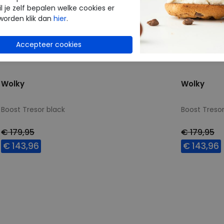
l je zelf bepalen welke cookies er
worden klik dan
hier
.
Wolky
Wolky
Boost Tresor black
Boost Treso
€ 179,95
€ 179,95
€ 143,96
€ 143,96
Beschikbare maten
Beschikbar
38
37
42