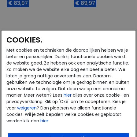
€ 83,97
€ 89,97
Beschikbare maten
Beschikbare maten
40
43
44
45
40
41
43
45
46
COOKIES.
Met cookies en technieken die daarop lijken helpen we je
beter en persoonlijker. Dankzij functionele cookies werkt
de website goed. Ze hebben ook een analytische functie.
Zo maken we de website elke dag een beetje beter. We
laten je graag nuttige advertenties zien. Daarom
gebruiken we technologie om je gedrag binnen en buiten
onze website te volgen. Dat doen we op een anonieme
manier. Meer weten? Lees
hier
alles over onze cookie- en
privacyverklaring. Klik op 'Oké' om te accepteren. Kies je
voor
weigeren
? Dan plaatsen we alleen functionele
FitFlop
FitFlop
cookies. Wil je zelf bepalen welke cookies er geplaatst
worden klik dan
hier
.
The Dash Mens T-Toe
The Dash Mens T-Toe
black/sage green
crimson fire/urban white