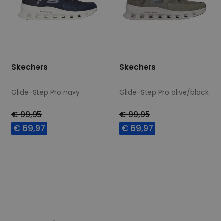
Skechers
Skechers
Glide-Step Pro navy
Glide-Step Pro olive/black
€ 99,95
€ 99,95
€ 69,97
€ 69,97
Beschikbare maten
Beschikbare maten
41
42
44
45
41
42
43
44
46
47,5
48,5
45
47,5