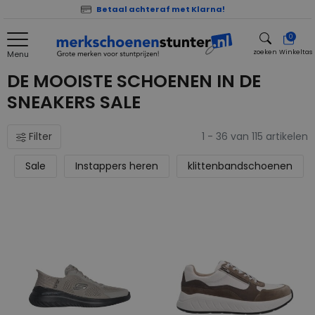
Betaal achteraf met Klarna!
0
zoeken
Winkeltas
Menu
zoeken
DE MOOISTE SCHOENEN IN DE
SNEAKERS SALE
Filter
1 - 36 van 115 artikelen
Sale
Instappers heren
klittenbandschoenen