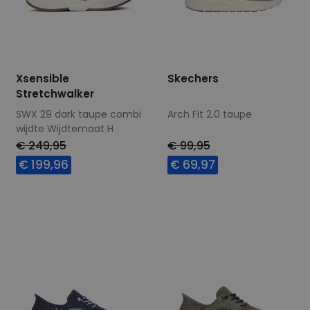
Xsensible
Skechers
Stretchwalker
SWX 29 dark taupe combi
Arch Fit 2.0 taupe
wijdte Wijdtemaat H
€ 249,95
€ 99,95
€ 199,96
€ 69,97
Beschikbare maten
Beschikbare maten
8,5
41
43
45
46
47,5
48,5