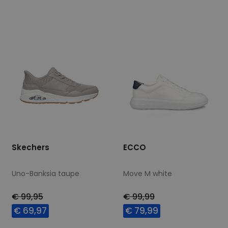
40
41
42
43
41
43
44
46
44
45
46
Skechers
ECCO
Uno-Banksia taupe
Move M white
€ 99,95
€ 99,99
€ 69,97
€ 79,99