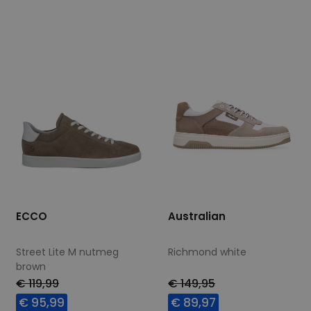
Beschikbare maten
Beschikbare maten
40
41
43
44
40
41
43
45
46
ECCO
Australian
Street Lite M nutmeg
Richmond white
brown
€ 119,99
€ 149,95
€ 95,99
€ 89,97