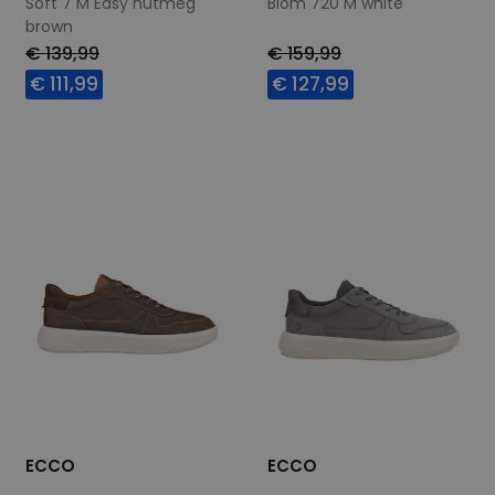
Soft 7 M Easy nutmeg
Biom 720 M white
brown
€ 139,99
€ 159,99
€ 111,99
€ 127,99
Beschikbare maten
Beschikbare maten
41
45
46
42
43
44
45
46
47
ECCO
ECCO