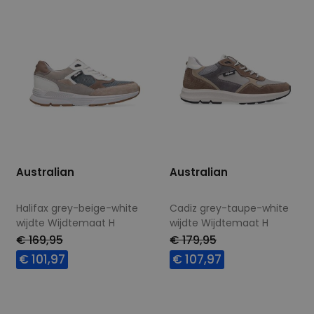
45
46
47,5
47
48
Australian
Australian
Halifax grey-beige-white
Cadiz grey-taupe-white
wijdte Wijdtemaat H
wijdte Wijdtemaat H
€ 169,95
€ 179,95
€ 101,97
€ 107,97
Beschikbare maten
Beschikbare maten
40
42
45
41
42
44
45