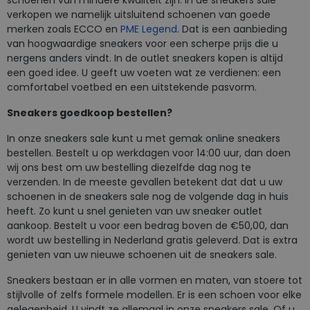
schoenen van mindere kwaliteit zijn. In de sneakers sale
verkopen we namelijk uitsluitend schoenen van goede
merken zoals ECCO en
PME Legend
. Dat is een aanbieding
van hoogwaardige sneakers voor een scherpe prijs die u
nergens anders vindt. In de outlet sneakers kopen is altijd
een goed idee. U geeft uw voeten wat ze verdienen: een
comfortabel voetbed en een uitstekende pasvorm.
Sneakers goedkoop bestellen?
In onze sneakers sale kunt u met gemak online sneakers
bestellen. Bestelt u op werkdagen voor 14:00 uur, dan doen
wij ons best om uw bestelling diezelfde dag nog te
verzenden. In de meeste gevallen betekent dat dat u uw
schoenen in de sneakers sale nog de volgende dag in huis
heeft. Zo kunt u snel genieten van uw sneaker outlet
aankoop. Bestelt u voor een bedrag boven de €50,00, dan
wordt uw bestelling in Nederland gratis geleverd. Dat is extra
genieten van uw nieuwe schoenen uit de sneakers sale.
Sneakers bestaan er in alle vormen en maten, van stoere tot
stijlvolle of zelfs formele modellen. Er is een schoen voor elke
gelegenheid. U vindt ze allemaal in onze sneakers sale. Of u