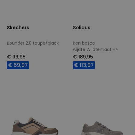
Skechers
Solidus
Bounder 2.0 taupe/black
Ken bosco
wijdte Wijdtemaat H+
€ 99,95
€ 189,95
€ 69,97
€ 113,97
Beschikbare maten
Beschikbare maten
41
43
44
45
7,5
8
8,5
9
46
47,5
9+
10
10,5