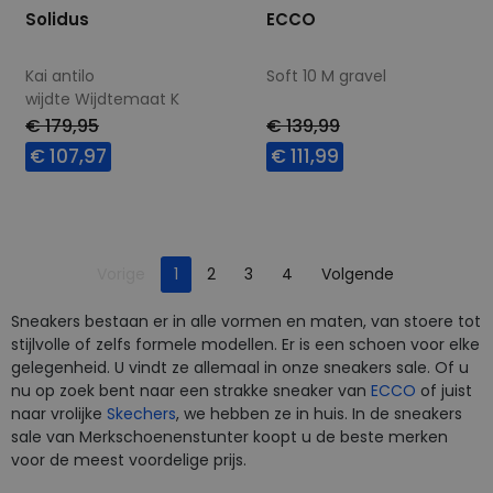
Solidus
ECCO
Kai antilo
Soft 10 M gravel
wijdte Wijdtemaat K
€ 179,95
€ 139,99
€ 107,97
€ 111,99
Beschikbare maten
Beschikbare maten
8
9
9+
10
40
41
42
43
Je bent op pagina
10,5
11
12
44
45
46
Pagina
Vorige
1
2
3
4
Volgende
Pagina
Sneakers bestaan er in alle vormen en maten, van stoere tot
stijlvolle of zelfs formele modellen. Er is een schoen voor elke
gelegenheid. U vindt ze allemaal in onze sneakers sale. Of u
nu op zoek bent naar een strakke sneaker van
ECCO
of juist
naar vrolijke
Skechers
, we hebben ze in huis. In de sneakers
sale van Merkschoenenstunter koopt u de beste merken
voor de meest voordelige prijs.