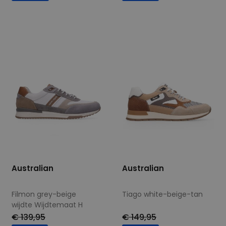
Beschikbare maten
Beschikbare maten
40
41
42
43
40
41
42
43
45
46
47
44
45
46
Australian
Australian
Filmon grey-beige
Tiago white-beige-tan
wijdte Wijdtemaat H
€ 139,95
€ 149,95