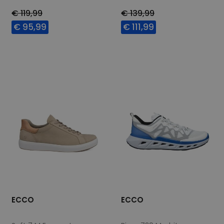
€ 119,99
€ 139,99
€ 95,99
€ 111,99
Beschikbare maten
Beschikbare maten
40
46
40
43
45
46
ECCO
ECCO