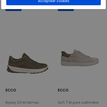
€ 119,95
€ 119,95
€ 71,97
€ 71,97
Beschikbare maten
Beschikbare maten
41
42
43
44
41
42
43
44
45
46
45
46
ECCO
ECCO
Byway 2.0 M tarmac
Soft 7 M pure cashmere