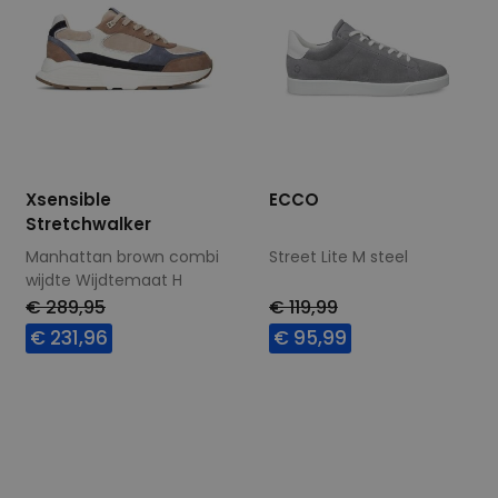
Xsensible
ECCO
Stretchwalker
Manhattan brown combi
Street Lite M steel
wijdte Wijdtemaat H
€ 289,95
€ 119,99
€ 231,96
€ 95,99
Beschikbare maten
Beschikbare maten
42
44
40
41
43
44
45
47