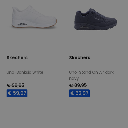
Skechers
Skechers
Uno-Banksia white
Uno-Stand On Air dark
navy
€ 99,95
€ 89,95
€ 59,97
€ 62,97
Beschikbare maten
Beschikbare maten
40
41
42
41
42
43
44
46
47,5