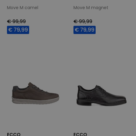
Move M camel
Move M magnet
€ 99,99
€ 99,99
€ 79,99
€ 79,99
Beschikbare maten
Beschikbare maten
40
41
44
42
45
ECCO
ECCO