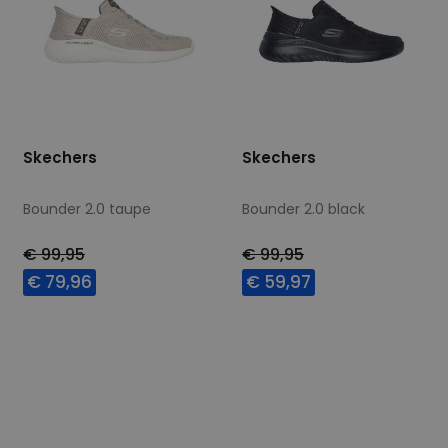
Skechers
Skechers
Bounder 2.0 taupe
Bounder 2.0 black
€ 99,95
€ 99,95
€ 79,96
€ 59,97
Beschikbare maten
Beschikbare maten
40
41
45
41
42
44
45
46
47,5
48,5