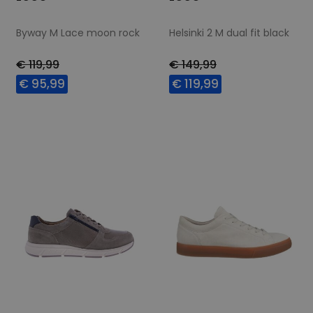
Byway M Lace moon rock
Helsinki 2 M dual fit black
€ 119,99
€ 149,99
€ 95,99
€ 119,99
Beschikbare maten
Beschikbare maten
40
41
42
44
41
42
44
45
45
46