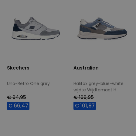
Skechers
Australian
Uno-Retro One grey
Halifax grey-blue-white
wijdte Wijdtemaat H
€ 94,95
€ 169,95
€ 66,47
€ 101,97
Beschikbare maten
Beschikbare maten
41
42
43
44
42
44
45
46