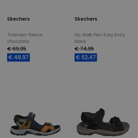
Skechers
Skechers
Tresmen-Reece
Go Walk Flex-Easy Entry
chocolate
black
€ 69,95
€ 74,95
€ 48,97
€ 52,47
Beschikbare maten
Beschikbare maten
41
42
43
44
41
43
44
46
46
47,5
47