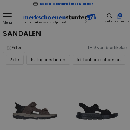
Betaal achteraf met Klarna!
0
zoeken
Winkeltas
Menu
zoeken
SANDALEN
Filter
1 - 9 van 9 artikelen
Sale
Instappers heren
klittenbandschoenen