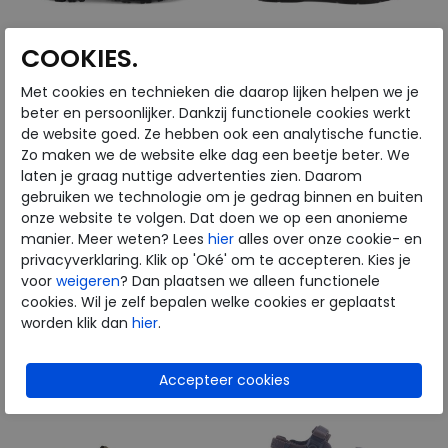
COOKIES.
Met cookies en technieken die daarop lijken helpen we je
ECCO
ECCO
beter en persoonlijker. Dankzij functionele cookies werkt
de website goed. Ze hebben ook een analytische functie.
Zo maken we de website elke dag een beetje beter. We
Yucatan black
Irving potting soil
laten je graag nuttige advertenties zien. Daarom
gebruiken we technologie om je gedrag binnen en buiten
€ 119,99
€ 119,99
onze website te volgen. Dat doen we op een anonieme
€ 95,99
€ 95,99
manier. Meer weten? Lees
hier
alles over onze cookie- en
privacyverklaring. Klik op 'Oké' om te accepteren. Kies je
Beschikbare maten
Beschikbare maten
voor
weigeren
? Dan plaatsen we alleen functionele
40
48
49
45
46
cookies. Wil je zelf bepalen welke cookies er geplaatst
worden klik dan
hier
.