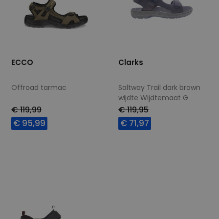
ECCO
Clarks
Offroad tarmac
Saltway Trail dark brown
wijdte Wijdtemaat G
€ 119,99
€ 119,95
€ 95,99
€ 71,97
Beschikbare maten
Beschikbare maten
46
7