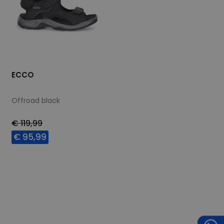
ECCO
Offroad black
€ 119,99
€ 95,99
Beschikbare maten
40
41
42
43
46