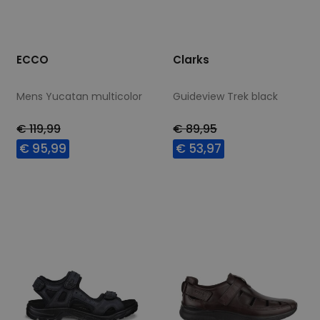
ECCO
Clarks
Mens Yucatan multicolor
Guideview Trek black
€ 119,99
€ 89,95
€ 95,99
€ 53,97
Beschikbare maten
Beschikbare maten
41
7,5