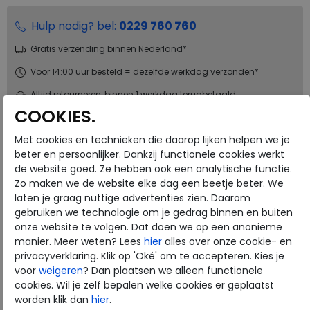
Hulp nodig? bel:
0229 760 760
Gratis verzending binnen Nederland*
Voor 14:00 uur besteld = dezelfde werkdag verzonden*
Altijd retourneren, binnen 1 werkdag terugbetaald
COOKIES.
Merk
Australian
Met cookies en technieken die daarop lijken helpen we je
Fabrikantcode
15.1691.01-SI7
beter en persoonlijker. Dankzij functionele cookies werkt
de website goed. Ze hebben ook een analytische functie.
Bestelcode
136.69.000021
Zo maken we de website elke dag een beetje beter. We
Kleur
Blue
laten je graag nuttige advertenties zien. Daarom
gebruiken we technologie om je gedrag binnen en buiten
onze website te volgen. Dat doen we op een anonieme
Materiaal
Leer
manier. Meer weten? Lees
hier
alles over onze cookie- en
Uitneembaar voetbed
ja
privacyverklaring. Klik op 'Oké' om te accepteren. Kies je
voor
weigeren
? Dan plaatsen we alleen functionele
cookies. Wil je zelf bepalen welke cookies er geplaatst
Australian
worden klik dan
hier
.