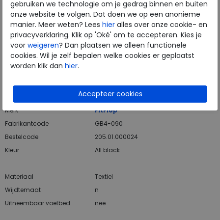
gebruiken we technologie om je gedrag binnen en buiten
onze website te volgen. Dat doen we op een anonieme
manier. Meer weten? Lees
hier
alles over onze cookie- en
Hulp nodig? bel:
0229 760 760
privacyverklaring. Klik op 'Oké' om te accepteren. Kies je
voor
weigeren
? Dan plaatsen we alleen functionele
Gratis verzending binnen Nederland*
cookies. Wil je zelf bepalen welke cookies er geplaatst
worden klik dan
hier
.
Voor 14:00 uur besteld = dezelfde werkdag verzonden*
Altijd retourneren, binnen 1 werkdag terugbetaald
Merk
FitFlop
Fabrikantcode
GB4-090
Bestelcode
205.01.000024
Kleur
All black
Materiaal
Textiel
Wijdtemaat
n
Uitneembaar voetbed
nee