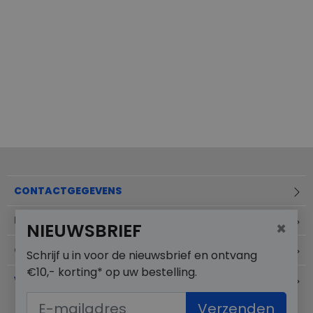
CONTACTGEGEVENS
BESTELINFORMATIE
×
NIEUWSBRIEF
OVER MERKSCHOENENSTUNTER.NL
Schrijf u in voor de nieuwsbrief en ontvang
€10,- korting* op uw bestelling.
VEELGESTELDE VRAGEN
Verzenden