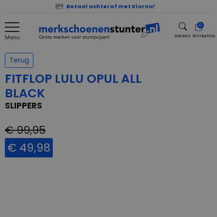
Betaal achteraf met Klarna!
0
zoeken
Winkeltas
Menu
zoeken
Terug
FITFLOP LULU OPUL ALL
BLACK
SLIPPERS
€ 99,95
€ 49,98