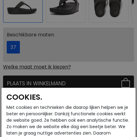
Beschikbare maten
37
Welke maat moet ik kiezen?
PLAATS IN WINKELMAND
COOKIES.
SELECTEER EERST UW MAAT
Onze winkelvoorraad
Met cookies en technieken die daarop lijken helpen we je
37
Maat
beter en persoonlijker. Dankzij functionele cookies werkt
Meijerink Heemskerk
de website goed. Ze hebben ook een analytische functie.
HEEMSKERK
Zo maken we de website elke dag een beetje beter. We
Meijerink Hoorn
laten je graag nuttige advertenties zien. Daarom
HOORN