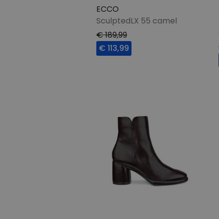
ECCO
SculptedLX 55 camel
€ 189,99
€ 113,99