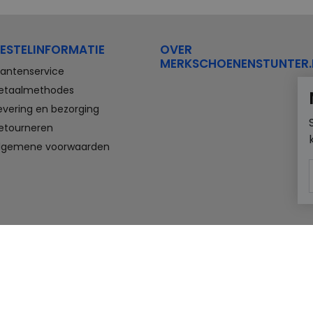
ESTELINFORMATIE
OVER
MERKSCHOENENSTUNTER.
lantenservice
etaalmethodes
evering en bezorging
etourneren
lgemene voorwaarden