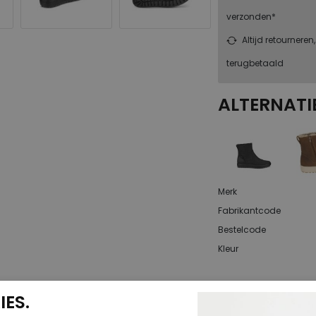
verzonden*
Altijd retourneren
terugbetaald
ALTERNATI
Merk
Fabrikantcode
Bestelcode
Kleur
Materiaal
ES.
Uitneembaar