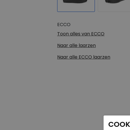
ECCO
Toon alles van
ECCO
Naar alle
laarzen
Naar alle
ECCO laarzen
COOKI