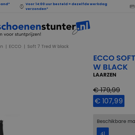
land*
Voor 14:00 uur besteld = dezelfde werkdag
verzonden*
en
ECCO
Soft 7 Tred W black
ECCO SOFT
W BLACK
LAARZEN
€ 179,99
€ 107,99
Beschikbare m
41