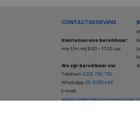
CONTACTGEGEVENS
B
K
Klantenservice bereikbaar:
B
ma t/m vrij 9:00 - 17:00 uur
L
R
We zijn bereikbaar via:
A
Telefoon
0229 760 760
WhatsApp
06 16385446
E-mail
webshop@merkschoenenstunter.nl
Betaalmogelijkheden