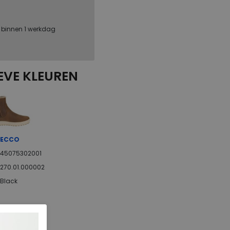
, binnen 1 werkdag
EVE KLEUREN
ECCO
45075302001
270.01.000002
Black
Nubuck
ja