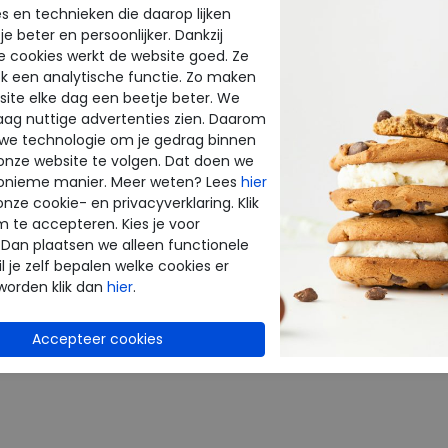
s en technieken die daarop lijken
voetbed
e beter en persoonlijker. Dankzij
e cookies werkt de website goed. Ze
k een analytische functie. Zo maken
CTEN
ite elke dag een beetje beter. We
raag nuttige advertenties zien. Daarom
 we technologie om je gedrag binnen
onze website te volgen. Dat doen we
onieme manier. Meer weten? Lees
hier
onze cookie- en privacyverklaring. Klik
m te accepteren. Kies je voor
 Dan plaatsen we alleen functionele
l je zelf bepalen welke cookies er
worden klik dan
hier
.