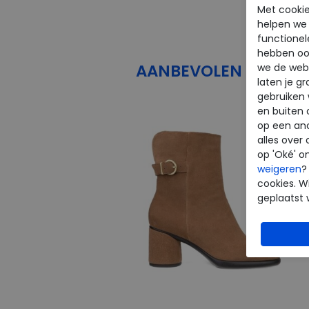
Met cookie
helpen we j
functionel
hebben oo
AANBEVOLEN
PRODU
we de webs
laten je g
gebruiken
en buiten 
op een an
alles over 
op 'Oké' o
weigeren
?
cookies. Wi
geplaatst 