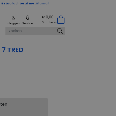
Betaal achteraf met Klarna!
€ 0,00
0 artikelen
Inloggen
Service
zoeken
 7 TRED
aten