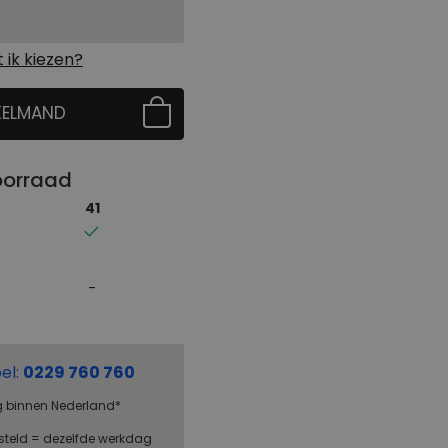
ik kiezen?
KELMAND
 EERST UW MAAT
oorraad
41
el:
0229 760 760
g binnen Nederland*
steld = dezelfde werkdag