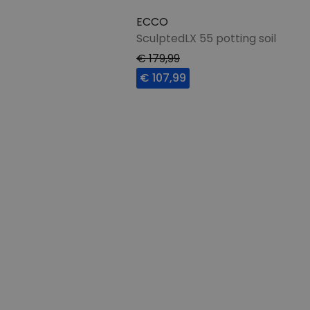
ECCO
SculptedLX 55 potting soil
€ 179,99
€ 107,99