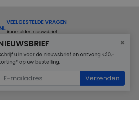
VEELGESTELDE VRAGEN
NL
Aanmelden nieuwsbrief
×
NIEUWSBRIEF
Schrijf u in voor de nieuwsbrief en ontvang €10,-
korting* op uw bestelling.
Verzenden