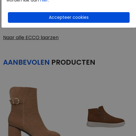
worden klik dan
hier
.
ECCO
Toon alles van
ECCO
Naar alle
laarzen
Naar alle
ECCO laarzen
AANBEVOLEN
PRODUCTEN