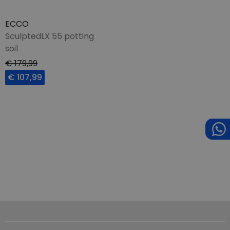
ECCO
SculptedLX 55 potting
soil
€ 179,99
€ 107,99