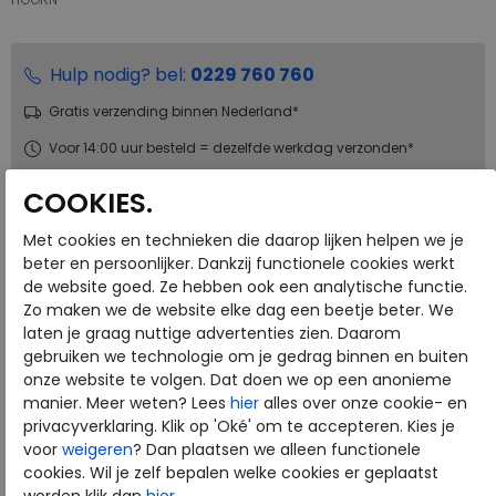
Hulp nodig? bel:
0229 760 760
Gratis verzending binnen Nederland*
Voor 14:00 uur besteld = dezelfde werkdag verzonden*
Altijd retourneren, binnen 1 werkdag terugbetaald
COOKIES.
Met cookies en technieken die daarop lijken helpen we je
Merk
ECCO
beter en persoonlijker. Dankzij functionele cookies werkt
Fabrikantcode
23288301001
de website goed. Ze hebben ook een analytische functie.
Bestelcode
273.01.000052
Zo maken we de website elke dag een beetje beter. We
laten je graag nuttige advertenties zien. Daarom
Kleur
Black
gebruiken we technologie om je gedrag binnen en buiten
onze website te volgen. Dat doen we op een anonieme
Materiaal
Leer
manier. Meer weten? Lees
hier
alles over onze cookie- en
privacyverklaring. Klik op 'Oké' om te accepteren. Kies je
Uitneembaar voetbed
ja
voor
weigeren
? Dan plaatsen we alleen functionele
cookies. Wil je zelf bepalen welke cookies er geplaatst