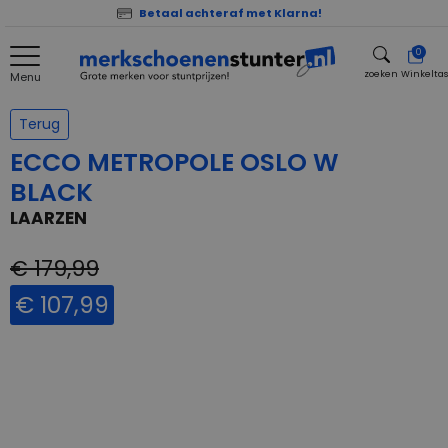
Betaal achteraf met Klarna!
0
zoeken
Winkelta
Menu
zoeken
Terug
ECCO METROPOLE OSLO W
BLACK
LAARZEN
€ 179,99
€ 107,99